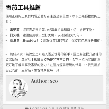
雪茄工具推薦
使用正確的工具對於雪茄愛好者來說至關重要，以下是幾種推薦的工
具：
雪茄剪
：選擇高品質的剪刀或專業的雪茄剪，切口會更平整。
打火機
：建議使用噴火型打火機，以確保點火均勻。
保濕盒（Humidor）
：用於保存您的雪茄，保持最佳濕度是關鍵。
—
總結來說，無論您是剛踏入雪茄世界的新手，還是希望提升品味的
資深玩家，掌握基本知識與技巧是非常重要的。希望本指南能幫助您
更好地了解並享受雪茄的魅力！在這片煙霧繚繞的世界中，找到屬於
自己的那一支雪茄，愉悅地享受每一刻！
Author:
seo
TAGGED
CIGAR
,
入門
,
品牌
,
購買
,
雪茄
,
香港