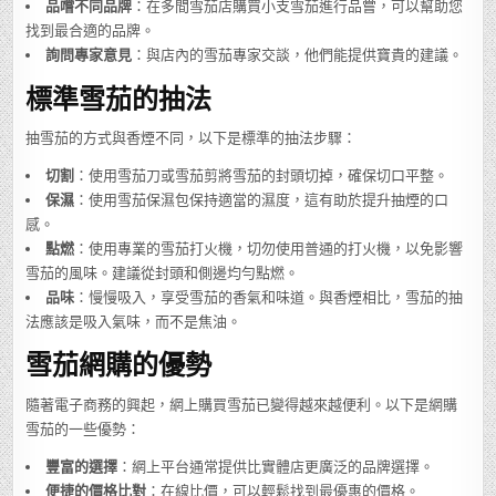
品嚐不同品牌
：在多間雪茄店購買小支雪茄進行品嘗，可以幫助您
找到最合適的品牌。
詢問專家意見
：與店內的雪茄專家交談，他們能提供寶貴的建議。
標準雪茄的抽法
抽雪茄的方式與香煙不同，以下是標準的抽法步驟：
切割
：使用雪茄刀或雪茄剪將雪茄的封頭切掉，確保切口平整。
保濕
：使用雪茄保濕包保持適當的濕度，這有助於提升抽煙的口
感。
點燃
：使用專業的雪茄打火機，切勿使用普通的打火機，以免影響
雪茄的風味。建議從封頭和側邊均勻點燃。
品味
：慢慢吸入，享受雪茄的香氣和味道。與香煙相比，雪茄的抽
法應該是吸入氣味，而不是焦油。
雪茄網購的優勢
隨著電子商務的興起，網上購買雪茄已變得越來越便利。以下是網購
雪茄的一些優勢：
豐富的選擇
：網上平台通常提供比實體店更廣泛的品牌選擇。
便捷的價格比對
：在線比價，可以輕鬆找到最優惠的價格。