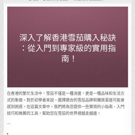
深
入
了
解
香
港
雪
茄
購
入
秘
訣：
從
入
門
到
專
家
級
的
實
用
指
南！
在香港的繁忙生活中，雪茄不僅是一種消遣，更是一種品味和生活方
式的象徵。對於初學者來說，選擇適合的雪茄品牌和購買渠道可能會
感到困惑。在這篇文章中，我們將為您提供一些實用的小指南、入門
技巧和推薦的工具，幫助您在雪茄的世界裡越走越遠。
—