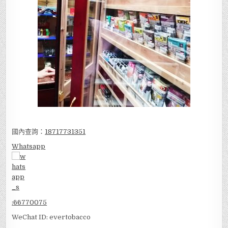
國內查詢：
18717731351
Whatsapp
:
66770075
WeChat ID: evertobacco