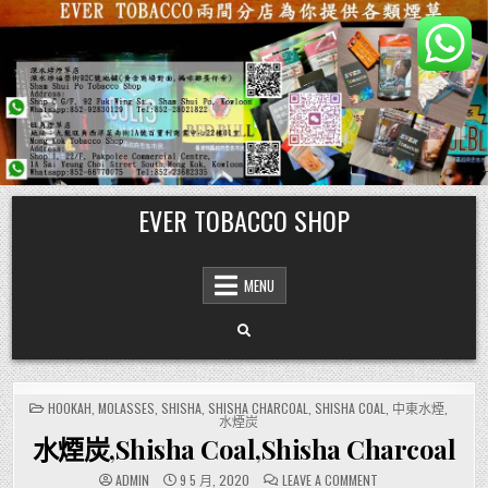
Skip
EVER TOBACCO SHOP
to
content
MENU
POSTED
HOOKAH
,
MOLASSES
,
SHISHA
,
SHISHA CHARCOAL
,
SHISHA COAL
,
中東水煙
,
IN
水煙炭
水煙炭,Shisha Coal,Shisha Charcoal
ON
ADMIN
9 5 月, 2020
LEAVE A COMMENT