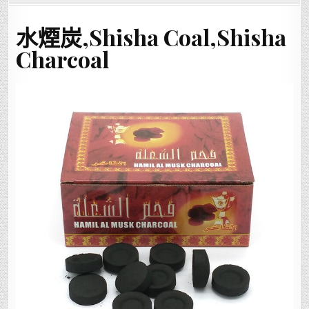
水
煙
炭,SHISHA
COAL,SHISHA
水煙炭,Shisha Coal,Shisha
CHARCOAL
Charcoal