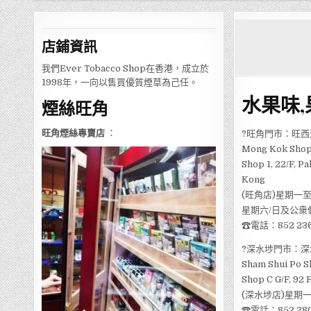
店鋪
資訊
我們Ever Tobacco Shop在香港，成立於
1998年，一向以售買優質煙草為己任。
水果味
煙絲旺角
旺角煙絲專賣店
：
?旺角門市：旺西
Mong Kok Shop
Shop 1, 22/F, 
Kong
(旺角店)星期一至
星期六/日及公衆假
☎電話：852 236
?深水埗門市：深
Sham Shui Po S
Shop C G/F, 92 
(深水埗店)星期一
☎電話：852 280