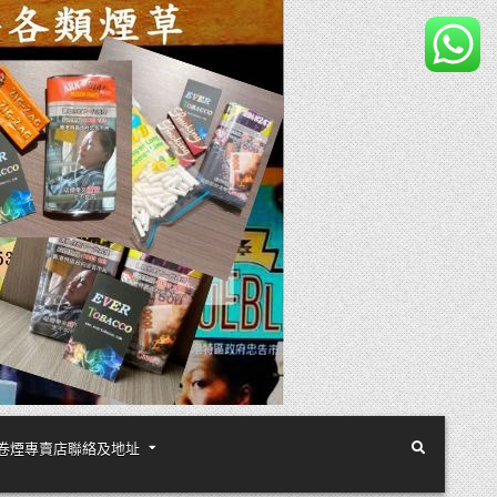
煙絲手卷煙專賣店聯絡及地址