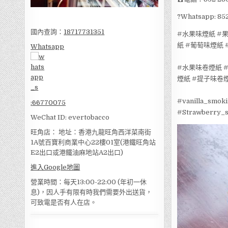
?Whatsapp:
國內查詢：
18717731351
#水果味煙紙
#
紙
#葡萄味煙紙
Whatsapp
#水果味卷煙紙
煙紙
#提子味卷
#vanilla_smok
:
66770075
#Strawberry_
WeChat ID: evertobacco
旺角店： 地址：香港九龍旺角西洋菜南街
1A號百寶利商業中心22樓01室(港鐵旺角站
E2出口或港鐵油麻地站A2出口)
進入Google地圖
營業時間：每天13:00-22:00 (年初一休
息)，因人手有限有時我們需要外出送貨，
可致電是否有人在店。