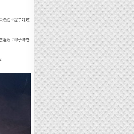
詢
味煙紙
#提子味煙
卷煙紙
#椰子味卷
r