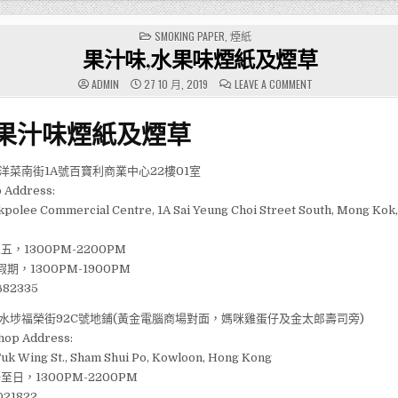
POSTED
SMOKING PAPER
,
煙紙
IN
果汁味,水果味煙紙及煙草
ON
ADMIN
27 10 月, 2019
LEAVE A COMMENT
果
汁
味,
,果汁味煙紙及煙草
水
果
味
煙
紙
洋菜南街1A號百寶利商業中心22樓01室
及
煙
 Address:
草
Pakpolee Commercial Centre, 1A Sai Yeung Choi Street South, Mong Ko
五，1300PM-2200PM
期，1300PM-1900PM
82335
水埗福榮街92C號地鋪(黃金電腦商場對面，媽咪雞蛋仔及金太郎壽司旁)
hop Address:
Fuk Wing St., Sham Shui Po, Kowloon, Hong Kong
至日，1300PM-2200PM
21822