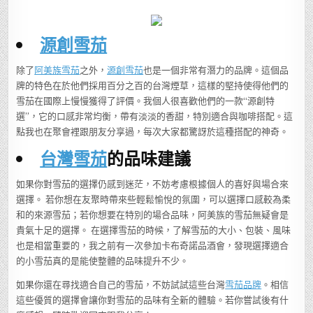
源創雪茄
除了
阿美族雪茄
之外，
源創雪茄
也是一個非常有潛力的品牌。這個品
牌的特色在於他們採用百分之百的台灣煙草，這樣的堅持使得他們的
雪茄在國際上慢慢獲得了評價。我個人很喜歡他們的一款“源創特
選”，它的口感非常均衡，帶有淡淡的香甜，特別適合與咖啡搭配。這
點我也在聚會裡跟朋友分享過，每次大家都驚訝於這種搭配的神奇。
台灣雪茄
的品味建議
如果你對雪茄的選擇仍感到迷茫，不妨考慮根據個人的喜好與場合來
選擇。 若你想在友聚時帶來些輕鬆愉悅的氛圍，可以選擇口感較為柔
和的來源雪茄；若你想要在特別的場合品味，阿美族的雪茄無疑會是
貴氣十足的選擇。 在選擇雪茄的時候，了解雪茄的大小、包裝、風味
也是相當重要的，我之前有一次參加卡布奇諾品酒會，發現選擇適合
的小雪茄真的是能使整體的品味提升不少。
如果你還在尋找適合自己的雪茄，不妨試試這些台灣
雪茄品牌
。相信
這些優質的選擇會讓你對雪茄的品味有全新的體驗。若你嘗試後有什