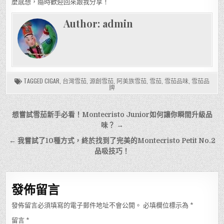
麼感想，隨時歡迎回來跟我分享！
Author:
admin
TAGGED
CIGAR
,
台灣雪茄
,
源創雪茄
,
阿美族雪茄
,
雪茄
,
雪茄品味
,
雪茄品
牌
文
想嘗試雪茄新手必看！Montecristo Junior如何讓你瞬間升級品
章
味？ →
導
← 我嘗試了10種方式，終於找到了完美的Montecristo Petit No.2
品吸技巧！
覽
發佈留言
發佈留言必須填寫的電子郵件地址不會公開。
必填欄位標示為
*
留言
*