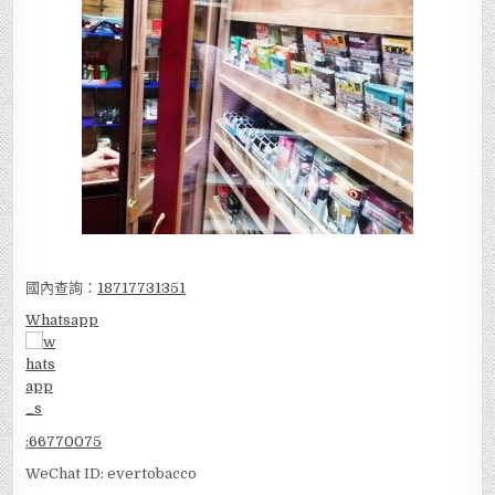
國內查詢：
18717731351
Whatsapp
:
66770075
WeChat ID: evertobacco