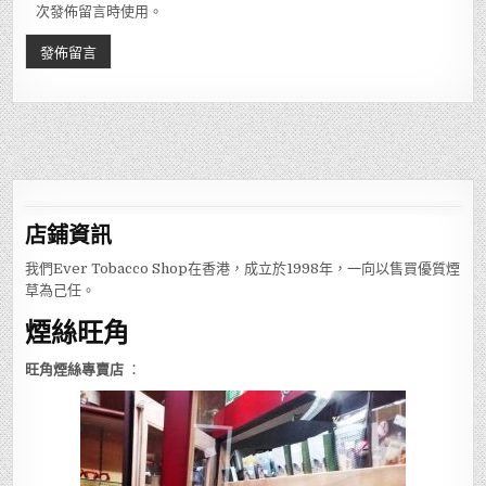
次發佈留言時使用。
店鋪
資訊
我們Ever Tobacco Shop在香港，成立於1998年，一向以售買優質煙
草為己任。
煙絲旺角
旺角煙絲專賣店
：