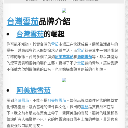
是
否
還
在
苦
台灣雪茄
品牌介紹
苦
尋
找
適
台灣雪茄
的崛起
合
自
己
的
你可能不知道，其實台灣的
雪茄
市場正在快速成長。隨著生活品味的
雪
茄？
提升，越來越多的人開始追求品質生活，而
雪茄
就是其中一個時尚與
這
品味的象徵。台灣多個品牌如
阿美族雪茄
和
源創雪茄
等，都以其優秀
些
台
的煙草品質和獨特的製作工藝，贏得了不少
雪茄
迷的青睞。這些品牌
灣
雪
不僅致力於創造傳統的口味，也開始探索融合創新的可能性。
茄
品
牌
可
能
阿美族雪茄
會
改
變
你
說到
台灣雪茄
，不能不提
阿美族雪茄
。這個品牌以原住民族的煙草文
的
品
化作為靈感，融合當地的條件與文化，做出的
雪茄
品質自然不在話
味！
下。我之前有朋友在聚會上帶了一些阿美族的雪茄，獨特的味道和香
氣讓所有人都驚艷不已。它的煙霧濃郁且帶有土壤的香氣，非常適合
喜愛強烈口感的朋友。