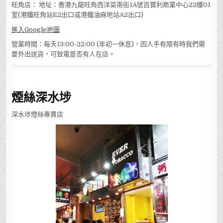
旺角店： 地址：香港九龍旺角西洋菜南街1A號百寶利商業中心22樓01
室(港鐵旺角站E2出口或港鐵油麻地站A2出口)
進入Google地圖
營業時間：每天13:00-22:00 (年初一休息)，因人手有限有時我們需
要外出送貨，可致電是否有人在店。
煙絲深水埗
深水埗煙絲專賣店