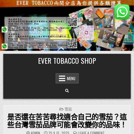
Skip
EVER TOBACCO SHOP
to
content
MENU
POSTED
雪茄
IN
是否還在苦苦尋找適合自己的雪茄？這
些台灣雪茄品牌可能會改變你的品味！
ON
ADMIN
25 9 月, 2025
LEAVE A COMMENT