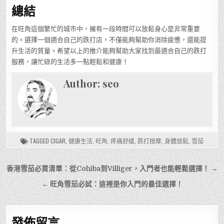
總結
在旺角這個繁忙的城市中，擁有一段時間可以放鬆身心是非常重要
的。選擇一個適合自己的跌打店，不僅能夠幫助你消除疲憊，還能提
升生活的質量。希望以上的推介能夠幫助大家找到最適合自己的跌打
服務，讓忙碌的生活多一點輕鬆和健康！
Author:
seo
TAGGED
CIGAR
,
健康生活
,
旺角
,
疼痛舒緩
,
跌打按摩
,
身體放鬆
,
雪茄
文
香港雪茄必買清單：從Cohiba到Villiger，入門者也能輕鬆選擇！ →
章
← 旺角雪茄必試：這裡是你入門的最佳選擇！
導
覽
發佈留言