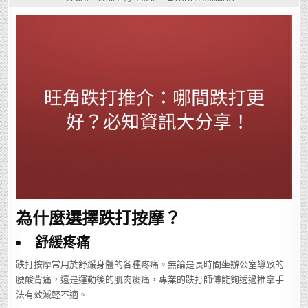
旺
角
跌
打
推
介：
哪
間
跌
打
更
好？
必
知
資
訊
大
分
享！
為什麼選擇跌打按摩？
舒緩疼痛
跌打按摩常用於舒緩身體的各種疼痛。無論是長時間坐辦公室導致的
腰酸背痛，還是運動後的肌肉痠痛，專業的跌打師傅能夠透過推拿手
法有效減輕不適。