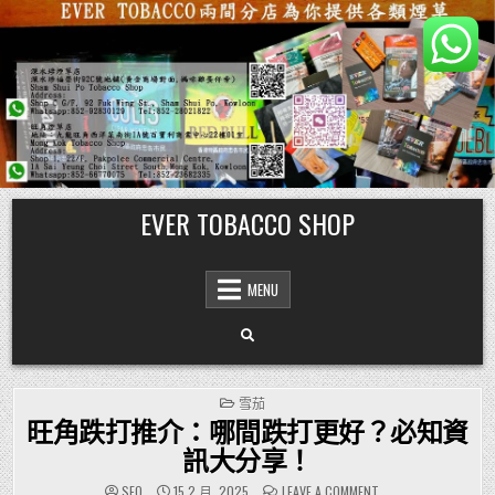
Skip
EVER TOBACCO SHOP
to
content
MENU
POSTED
雪茄
IN
旺角跌打推介：哪間跌打更好？必知資
訊大分享！
ON
SEO
15 2 月, 2025
LEAVE A COMMENT