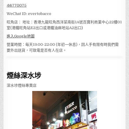
:
66770075
WeChat ID: evertobacco
旺角店： 地址：香港九龍旺角西洋菜南街1A號百寶利商業中心22樓01
室(港鐵旺角站E2出口或港鐵油麻地站A2出口)
進入Google地圖
營業時間：每天13:00-22:00 (年初一休息)，因人手有限有時我們需
要外出送貨，可致電是否有人在店。
煙絲深水埗
深水埗煙絲專賣店