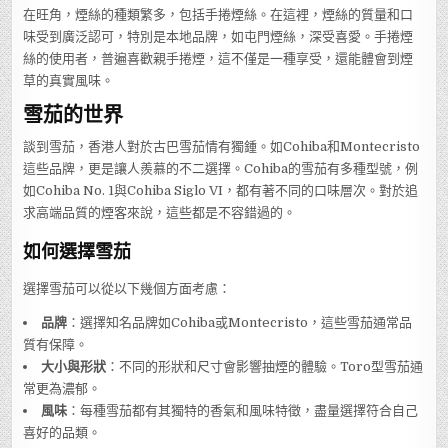
在旺角，煙絲的種類繁多，包括手捲煙絲。在這裡，煙絲的質量和口
味受到廣泛認可，特別是本地品牌，如屯門煙絲，深受喜愛。手捲煙
絲的使用者，普遍喜歡親手捲煙，這不僅是一種享受，還能體會到煙
草的真實風味。
雪茄的世界
談到雪茄，香港人對於古巴雪茄情有獨鍾。如Cohiba和Montecristo
這些品牌，更是讓人羨慕的不二選擇。Cohiba的雪茄有多種型號，例
如Cohiba No. 1與Cohiba Siglo VI，都有著不同的口味層次。對於追
求高端品質的煙客來說，這些都是不容錯過的。
如何選擇雪茄
選擇雪茄可以從以下幾個方面考慮：
品牌
：選擇知名品牌如Cohiba或Montecristo，這些雪茄通常品
質有保障。
大小與形狀
：不同的形狀和尺寸會影響抽煙的體驗。Toro型雪茄通
常更為濃郁。
風味
：每種雪茄都有其獨特的香氣和風味特徵，盡量選擇符合自己
喜好的品類。