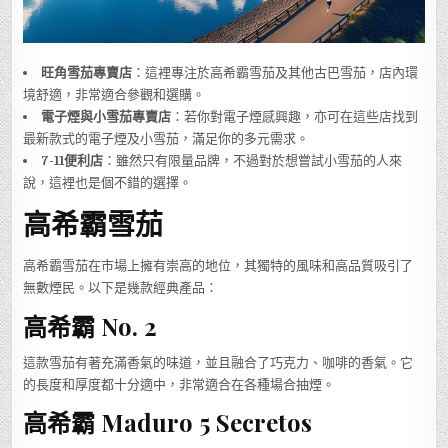
旺角雪茄專賣店
：這裡專注於高希霸雪茄及其他古巴雪茄，店內環
境舒適，非常適合參觀和選購。
電子煙與小雪茄專賣店
：若你對電子煙感興趣，亦可在這些店找到
最新款式的電子煙及小雪茄，滿足你的多元需求。
7-11便利店
：雖然只有限量品牌，不過對於想嘗試小雪茄的人來
說，這裡也是個不錯的選擇。
高希霸雪茄
高希霸雪茄在市場上擁有崇高的地位，其獨特的風味和高品質吸引了
無數煙民。以下是幾款經典產品：
高希霸 No. 2
這款雪茄有著充滿香氣的味道，並且融合了巧克力、咖啡的香氣。它
的長度和厚度都十分適中，非常適合在各種場合抽煙。
高希霸 Maduro 5 Secretos