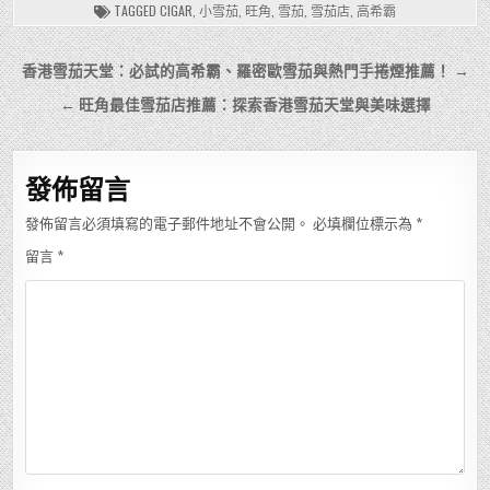
TAGGED
CIGAR
,
小雪茄
,
旺角
,
雪茄
,
雪茄店
,
高希霸
文
香港雪茄天堂：必試的高希霸、羅密歐雪茄與熱門手捲煙推薦！ →
章
← 旺角最佳雪茄店推薦：探索香港雪茄天堂與美味選擇
導
覽
發佈留言
發佈留言必須填寫的電子郵件地址不會公開。
必填欄位標示為
*
留言
*