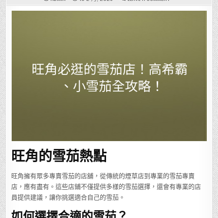
旺
角
必
逛
的
雪
茄
店！
高
希
霸、
小
雪
茄
全
攻
略！
旺角的雪茄熱點
旺角擁有眾多專賣雪茄的店舖，從傳統的煙草店到專業的雪茄專賣
店，應有盡有。這些店鋪不僅提供多樣的雪茄選擇，還會有專業的店
員提供建議，讓你挑選適合自己的雪茄。
如何選擇合適的雪茄？