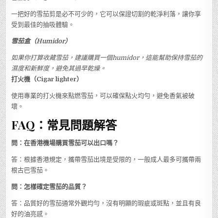
一把好的雪茄剪是必不可少的，它可以保證切割的乾淨利落，讓你享
受到最佳的抽吸體驗。
雪茄盒（Humidor）
如果你打算收藏雪茄，建議購買一個humidor，這能幫助保持雪茄的
濕度和新鮮度，避免其過早乾燥。
打火機（Cigar lighter）
使用專業的打火機來點燃雪茄，可以確保點火均勻，避免香氣被破
壞。
FAQ：常見問題解答
問：在香港機場購買雪茄可以出口嗎？
答：根據香港規定，攜帶雪茄出境是受限的，一般成人最多可攜帶兩
根古巴雪茄。
問：怎樣確定雪茄的品質？
答：品質好的雪茄通常外觀均勻，沒有明顯的瑕疵或斑點，並且有良
好的油亮感。