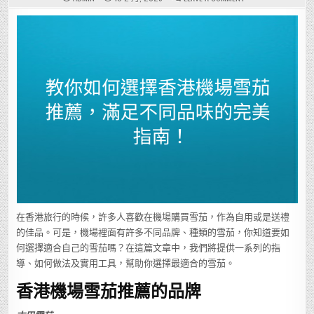
教
你
如
何
選
擇
香
港
機
場
雪
茄
推
薦，
滿
足
不
同
品
味
的
完
美
指
南！
在香港旅行的時候，許多人喜歡在機場購買雪茄，作為自用或是送禮
的佳品。可是，機場裡面有許多不同品牌、種類的雪茄，你知道要如
何選擇適合自己的雪茄嗎？在這篇文章中，我們將提供一系列的指
導、如何做法及實用工具，幫助你選擇最適合的雪茄。
香港機場雪茄推薦的品牌