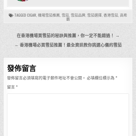
TAGGED
CIGAR
,
機場雪茄推薦
,
雪茄
,
雪茄品牌
,
雪茄選擇
,
香港雪茄
,
高希
霸
文
在香港機場買雪茄的秘訣與推薦，你一定不能錯過！ →
章
← 香港機場必買雪茄推薦！最全資訊教你挑選心儀的雪茄
導
覽
發佈留言
發佈留言必須填寫的電子郵件地址不會公開。
必填欄位標示為
*
留言
*