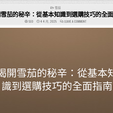
POSTED
雪茄
IN
開雪茄的秘辛：從基本知識到選購技巧的全
ON
SEO
4 4 月, 2025
LEAVE A COMMENT
揭
開
雪
茄
的
秘
辛：
從
基
本
知
識
到
選
購
技
巧
的
全
面
指
南