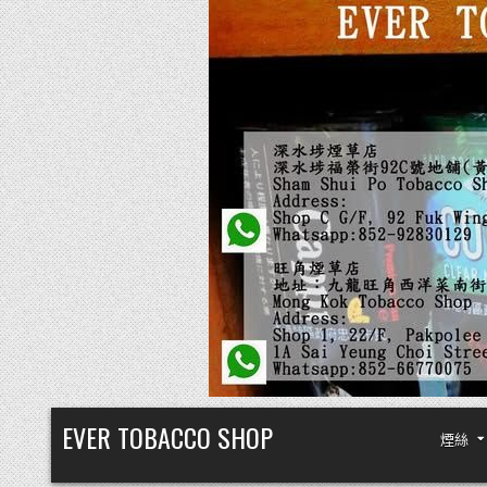
Skip
EVER TOBACCO SHOP
煙絲
to
content