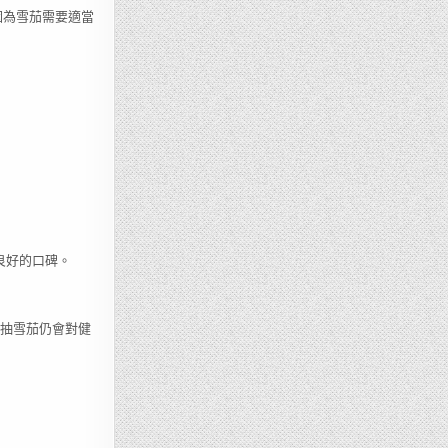
因為雪茄需要適當
和良好的口碑。
期抽雪茄仍會對健