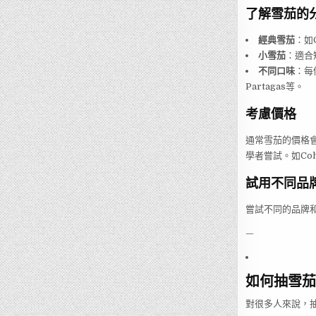
了解雪茄的
經典雪茄
：如
小雪茄
：適合
不同口味
：每
Partagas等。
考慮價格
通常雪茄的價格會
學者嘗試。如Co
試用不同品
嘗試不同的品牌
—
如何抽雪茄
對很多人來說，