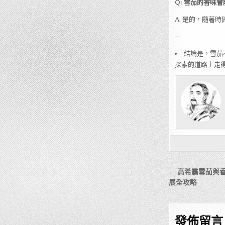
Q: 雪茄的香味
A: 是的，隨著
—
結論是，雪茄
探索的道路上走
文
← 高希霸雪茄與
章
展全攻略
導
覽
發佈留言