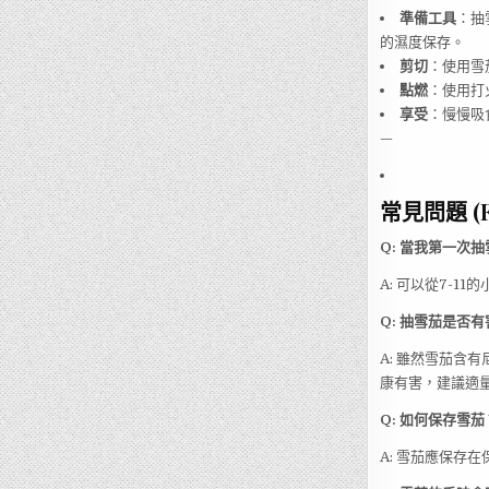
準備工具
：抽
的濕度保存。
剪切
：使用雪
點燃
：使用打
享受
：慢慢吸
—
常見問題 (F
Q: 當我第一次
A: 可以從7-1
Q: 抽雪茄是否
A: 雖然雪茄含
康有害，建議適
Q: 如何保存雪茄
A: 雪茄應保存