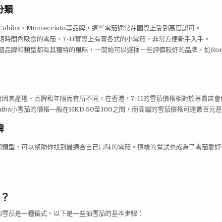
分類
Cohiba、Montecristo等品牌，這些雪茄通常在國際上受到高度認可。
短時間內吸食的雪茄，7-11實際上有賣各式的小雪茄，非常方便新手入手。
個品牌和類型都有其獨特的風味，一開始可以選擇一些評價較好的品牌，如Romeo y
因其產地、品牌和年限而有所不同。在香港，7-11的雪茄價格相對於專賣店
hiba小雪茄的價格一般在HKD 50至100之間，而高端的雪茄價格可達數百元
牌
和類型，可以幫助你找到最適合自己口味的雪茄。這樣的嘗試也成為了雪茄愛好
？
抽雪茄是一種儀式。以下是一些抽雪茄的基本步驟：