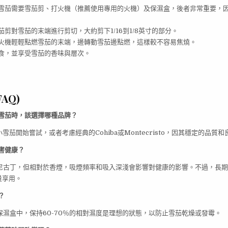
雪茄需要雪茄剪、打火機（推薦使用專用的火機）及保濕盒，後者非常重要，
茄剪對雪茄的末端進行剪切，大約剪下1/16到1/8英寸的部分。
火機輕輕點燃雪茄的末端，邊轉動雪茄邊點燃，這樣較不容易焦燒。
食，並享受雪茄的香味與層次。
AQ)
抽雪茄時，該選擇哪種品牌？
1的小雪茄開始嘗試，或者考慮經典的Cohiba或Montecristo，因其穩定的品質
有害健康？
有尼古丁，但相對於香煙，吸煙頻率和吸入深淺會影響對健康的影響。不過，長
量享用。
？
在保濕盒中，保持60-70％的相對濕度是理想的狀態，以防止雪茄乾燥或發霉。