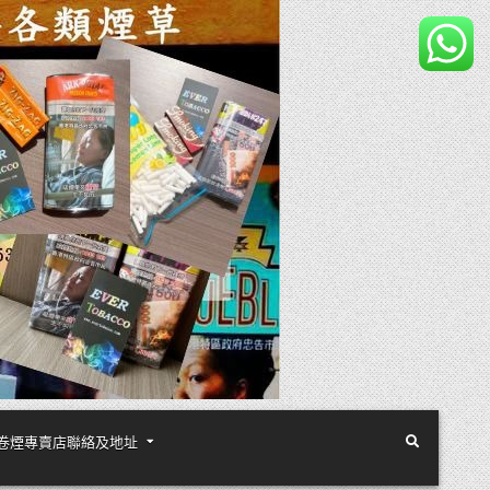
煙絲手卷煙專賣店聯絡及地址