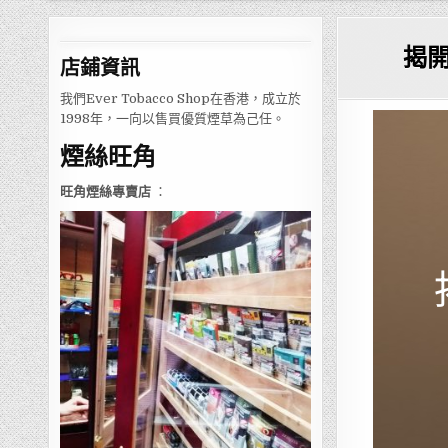
揭
店鋪
資訊
我們Ever Tobacco Shop在香港，成立於
1998年，一向以售買優質煙草為己任。
煙絲旺角
旺角煙絲專賣店
：