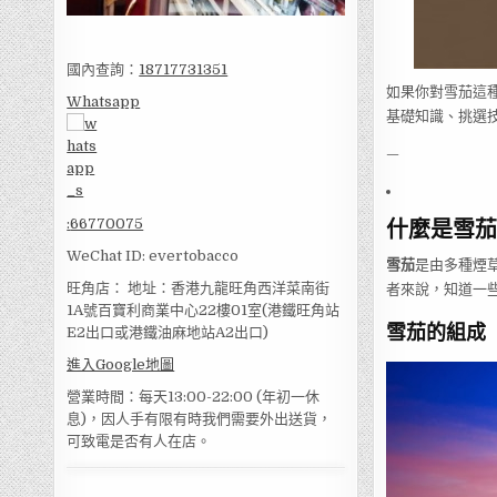
國內查詢：
18717731351
如果你對雪茄這
Whatsapp
基礎知識、挑選
—
什麼是雪茄
:
66770075
WeChat ID: evertobacco
雪茄
是由多種煙
旺角店： 地址：香港九龍旺角西洋菜南街
者來說，知道一些
1A號百寶利商業中心22樓01室(港鐵旺角站
雪茄的組成
E2出口或港鐵油麻地站A2出口)
進入Google地圖
營業時間：每天13:00-22:00 (年初一休
息)，因人手有限有時我們需要外出送貨，
可致電是否有人在店。