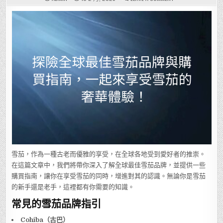
探
險
全
球
最
佳
雪
茄
品
牌
與
購
買
指
南，
一
起
來
享
受
雪
茄
的
奢
華
體
雪茄，作為一種古老而優雅的享受，在全球各地受到愛好者的推崇。
驗！
在這篇文章中，我們將帶你深入了解全球最佳雪茄品牌，並提供一些
購買指南，讓你在享受雪茄的同時，增進對其的認識。無論你是雪茄
的新手還是老手，這裡都有你需要的知識。
常見的雪茄品牌指引
Cohiba（古巴）