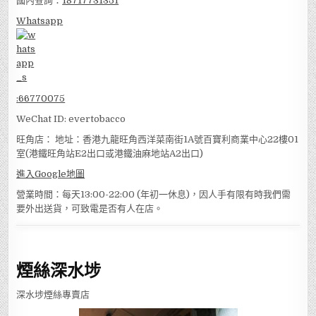
國內查詢：
18717731351
Whatsapp
:
66770075
WeChat ID: evertobacco
旺角店： 地址：香港九龍旺角西洋菜南街1A號百寶利商業中心22樓01
室(港鐵旺角站E2出口或港鐵油麻地站A2出口)
進入Google地圖
營業時間：每天13:00-22:00 (年初一休息)，因人手有限有時我們需
要外出送貨，可致電是否有人在店。
煙絲深水埗
深水埗煙絲專賣店