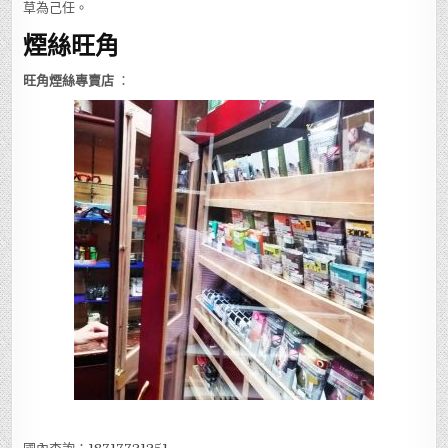
草為己任。
煙絲旺角
旺角煙絲專賣店
：