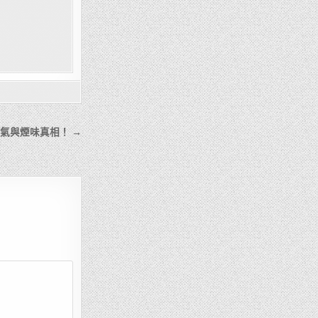
氣與煙味真相！ →