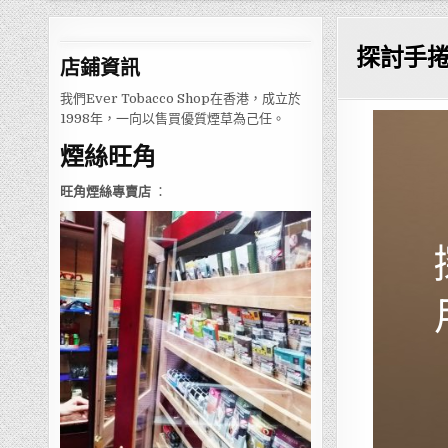
探討手
店鋪
資訊
我們Ever Tobacco Shop在香港，成立於
1998年，一向以售買優質煙草為己任。
煙絲旺角
旺角煙絲專賣店
：