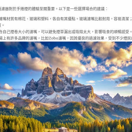
過濾器對於手捲煙的體驗至關重要。以下是一些選擇場合的建議：
濾嘴材質有棉花、玻璃和塑料，各自有其優點。玻璃濾嘴比較耐用，容易清潔
質。
合自己煙卷大小的濾嘴，可以避免煙草漏出或吸阻太大，影響吸食的順暢感受
場上有許多品牌的濾嘴，比如Zobo濾嘴，因其優良的過濾效果，受到不少煙民