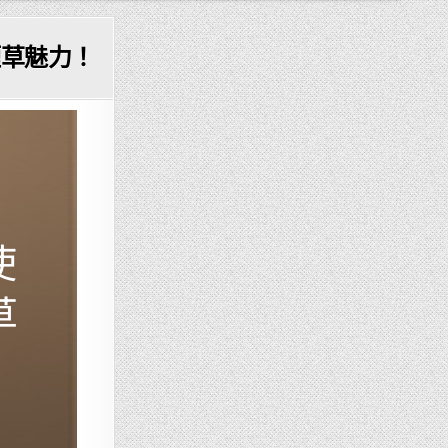
煙草魅力！