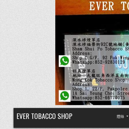
Skip
EVER TOBACCO SHOP
煙絲
to
content