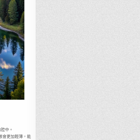
口腔中。
張會更加輕薄，能