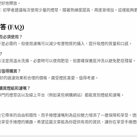
更好地釋放。
：初學者建議每次使用少量的煙草，隨著熟練度提高，再逐漸增加。這樣能夠
 (FAQ)
否必須使用？
不是必需的，但使用濾嘴可以減少有害物質的攝入，提升吸煙的質量和口感。
？
方法是用溫水洗滌，必要時可以使用肥皂，但要確保徹底沖洗以避免肥皂殘留。
否值得購買？
良好的過濾效果和合理的價格，廣受煙民喜愛，值得考慮。
購買煙紙和濾嘴？
專門的煙草店以及線上平台（例如某些網購網站）都能買到煙紙和濾嘴。
於它帶來的自由和隨性，而手捲煙濾嘴則為這份魅力增添了一層保障和享受。透
地享受手捲煙的樂趣。希望這篇文章能為你提供有用的資訊，讓你在享受手捲煙