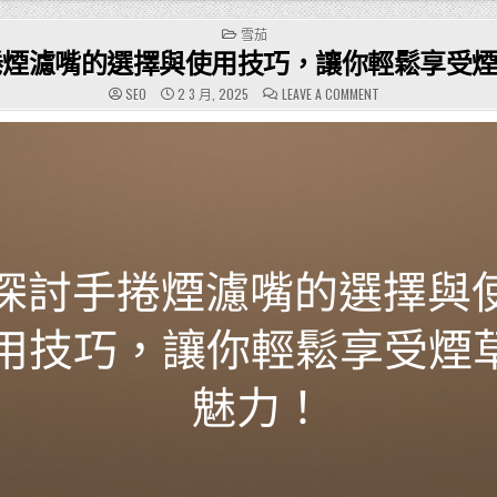
POSTED
雪茄
IN
捲煙濾嘴的選擇與使用技巧，讓你輕鬆享受
ON
SEO
2 3 月, 2025
LEAVE A COMMENT
探
討
手
捲
煙
濾
嘴
的
選
擇
與
使
用
技
巧，
讓
你
輕
鬆
享
受
煙
草
魅
力！