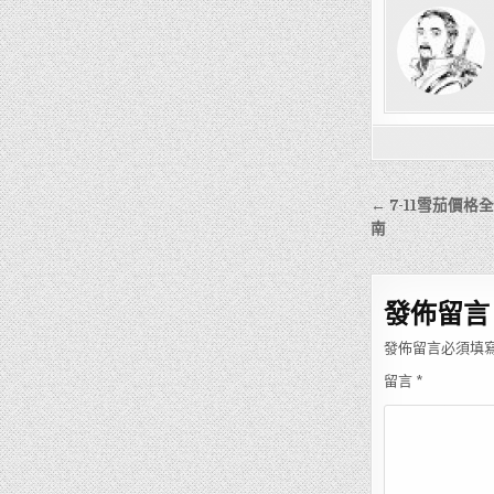
文
← 7-11雪茄價
章
南
導
覽
發佈留言
發佈留言必須填
留言
*