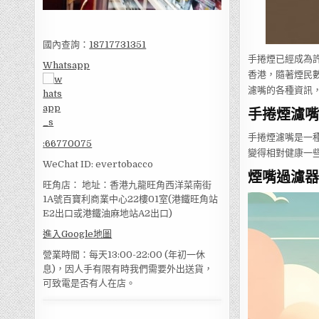
國內查詢：
18717731351
手捲煙已經成為
Whatsapp
香港，隨著煙民
濾嘴的各種資訊
手捲煙濾嘴
手捲煙濾嘴是一
:
66770075
變得相對健康一
WeChat ID: evertobacco
煙嘴過濾器
旺角店： 地址：香港九龍旺角西洋菜南街
1A號百寶利商業中心22樓01室(港鐵旺角站
E2出口或港鐵油麻地站A2出口)
進入Google地圖
營業時間：每天13:00-22:00 (年初一休
息)，因人手有限有時我們需要外出送貨，
可致電是否有人在店。