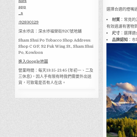
選擇合適的煙嘴
材質
：常見的
:
92830129
有效過濾有害物
深水埗店：深水埗福榮街92C號地舖
尺寸
：選擇適
品牌認知
：市
Sham Shui Po Tobacco Shop Address:
Shop C G/F, 92 Fuk Wing St., Sham Shui
Po, Kowloon
進入Google地圖
營業時間：每天13:15-21:45 (年初一、二及
三休息)，因人手有限有時我們需要外出送
貨，可致電是否有人在店。