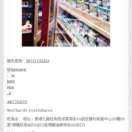
國內查詢：
18717731351
Whatsapp
:
66770075
WeChat ID: evertobacco
旺角店： 地址：香港九龍旺角西洋菜南街1A號百寶利商業中心22樓01
室(港鐵旺角站E2出口或港鐵油麻地站A2出口)