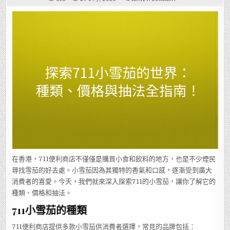
探
索
711
小
雪
茄
的
世
界：
種
類、
價
格
與
抽
法
全
指
南！
在香港，711便利商店不僅僅是購買小食和飲料的地方，也是不少煙民
尋找雪茄的好去處。小雪茄因為其獨特的香氣和口感，逐漸受到廣大
消費者的喜愛。今天，我們就來深入探索711的小雪茄，讓你了解它的
種類、價格和抽法。
711小雪茄的種類
711便利商店提供多款小雪茄供消費者選擇，常見的品牌包括：