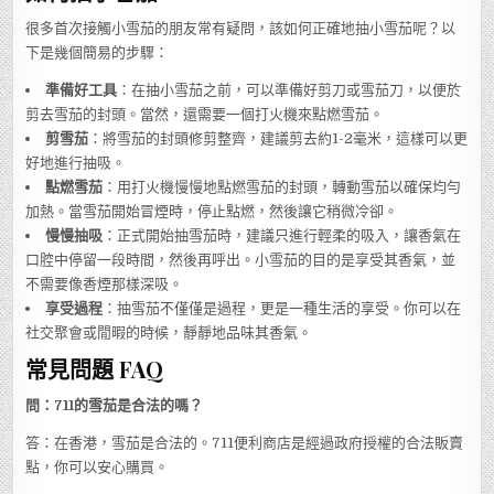
很多首次接觸小雪茄的朋友常有疑問，該如何正確地抽小雪茄呢？以
下是幾個簡易的步驟：
準備好工具
：在抽小雪茄之前，可以準備好剪刀或雪茄刀，以便於
剪去雪茄的封頭。當然，還需要一個打火機來點燃雪茄。
剪雪茄
：將雪茄的封頭修剪整齊，建議剪去約1-2毫米，這樣可以更
好地進行抽吸。
點燃雪茄
：用打火機慢慢地點燃雪茄的封頭，轉動雪茄以確保均勻
加熱。當雪茄開始冒煙時，停止點燃，然後讓它稍微冷卻。
慢慢抽吸
：正式開始抽雪茄時，建議只進行輕柔的吸入，讓香氣在
口腔中停留一段時間，然後再呼出。小雪茄的目的是享受其香氣，並
不需要像香煙那樣深吸。
享受過程
：抽雪茄不僅僅是過程，更是一種生活的享受。你可以在
社交聚會或閒暇的時候，靜靜地品味其香氣。
常見問題 FAQ
問：711的雪茄是合法的嗎？
答：在香港，雪茄是合法的。711便利商店是經過政府授權的合法販賣
點，你可以安心購買。