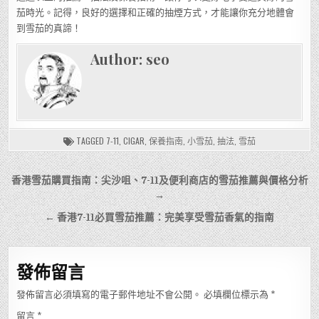
茄時光。記得，良好的選擇和正確的抽煙方式，才能讓你充分地體會
到雪茄的真諦！
Author:
seo
TAGGED
7-11
,
CIGAR
,
保養指南
,
小雪茄
,
抽法
,
雪茄
文
香港雪茄購買指南：尖沙咀、7-11及便利商店的雪茄推薦與價格分析
章
→
導
← 香港7-11必買雪茄推薦：完美享受雪茄香氣的指南
覽
發佈留言
發佈留言必須填寫的電子郵件地址不會公開。
必填欄位標示為
*
留言
*