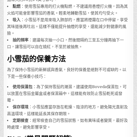
點燃
：使用雪茄專用的打火機點燃，不建議用香煙打火機，因為其
火焰可能會影響雪茄的香氣。輕柔地轉動雪茄，使其均勻受火。
吸入
：小雪茄不是用來吸入肺部的，應當將煙霧在口中停留，享受
其味道後再吐出。這樣不僅能提升抽煙的享受，還能減少對健康的風
險。
抽的頻率
：建議每次抽一小口，然後間隔約三至五分鐘再抽下一
口，讓雪茄可以自在燒紅，不至於被抽焦。
小雪茄的保養方法
為了保持小雪茄的新鮮感與香氣，良好的保養是絕對不可或缺的。以
下是一些保養小技巧：
使用保濕包
：為了保持雪茄的潮濕，建議使用Boveda保濕包，可
以放置在雪茄金屬盒或者保濕箱中，這樣能有效防止雪茄乾死或發
霉。
保存環境
：小雪茄應當存放在乾燥、陰涼的地方，避免陽光直射及
高溫環境，這樣能延長其保存期限。
定期檢查
：經常檢查自己的雪茄狀態，如有異味或者變質，最好及
時處理，避免影響享受。