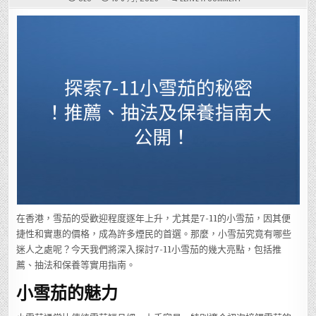
探
索
7-
11
小
雪
茄
的
秘
密！
推
薦、
抽
法
及
保
養
指
南
大
公
開！
在香港，雪茄的受歡迎程度逐年上升，尤其是7-11的小雪茄，因其便
捷性和實惠的價格，成為許多煙民的首選。那麼，小雪茄究竟有哪些
迷人之處呢？今天我們將深入探討7-11小雪茄的幾大亮點，包括推
薦、抽法和保養等實用指南。
小雪茄的魅力