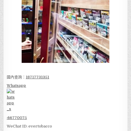
國內查詢：
18717731351
Whatsapp
:
66770075
WeChat ID: evertobacco