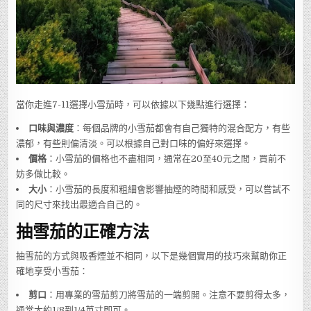
當你走進7-11選擇小雪茄時，可以依據以下幾點進行選擇：
口味與濃度
：每個品牌的小雪茄都會有自己獨特的混合配方，有些
濃郁，有些則偏清淡。可以根據自己對口味的偏好來選擇。
價格
：小雪茄的價格也不盡相同，通常在20至40元之間，買前不
妨多做比較。
大小
：小雪茄的長度和粗細會影響抽煙的時間和感受，可以嘗試不
同的尺寸來找出最適合自己的。
抽雪茄的正確方法
抽雪茄的方式與吸香煙並不相同，以下是幾個實用的技巧來幫助你正
確地享受小雪茄：
剪口
：用專業的雪茄剪刀將雪茄的一端剪開。注意不要剪得太多，
通常大約1/8到1/4英寸即可。