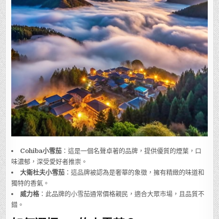
Cohiba小雪茄
：這是一個名聲卓著的品牌，提供優質的煙葉，口
味濃郁，深受愛好者推崇。
大衛杜夫小雪茄
：這品牌被認為是奢華的象徵，擁有精緻的味道和
獨特的香氣。
威力格
：此品牌的小雪茄通常價格親民，適合大眾市場，且品質不
錯。