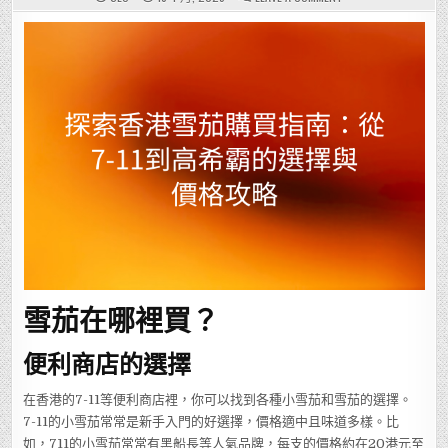
探
索
香
港
雪
茄
購
買
指
南：
從
7-
11
到
高
希
霸
的
選
擇
與
價
格
攻
略
雪茄在哪裡買？
便利商店的選擇
在香港的7-11等便利商店裡，你可以找到各種小雪茄和雪茄的選擇。
7-11的小雪茄常常是新手入門的好選擇，價格適中且味道多樣。比
如，711的小雪茄常常有黑船長等人氣品牌，每支的價格約在20港元至