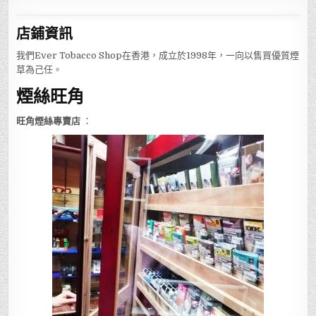
店鋪
資訊
我們Ever Tobacco Shop在香港，成立於1998年，一向以售買優質煙
草為己任。
煙絲旺角
旺角煙絲專賣店
：