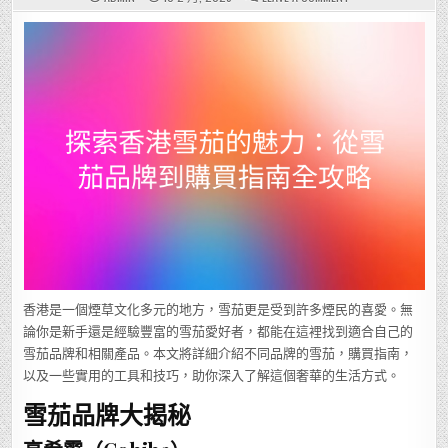
探
索
香
港
雪
茄
的
魅
力：
從
雪
茄
品
牌
到
購
買
指
南
全
攻
略
香港是一個煙草文化多元的地方，雪茄更是受到許多煙民的喜愛。無
論你是新手還是經驗豐富的雪茄愛好者，都能在這裡找到適合自己的
雪茄品牌和相關產品。本文將詳細介紹不同品牌的雪茄，購買指南，
以及一些實用的工具和技巧，助你深入了解這個奢華的生活方式。
雪茄品牌大揭秘