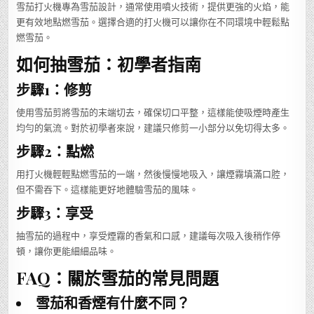
雪茄打火機專為雪茄設計，通常使用噴火技術，提供更強的火焰，能
更有效地點燃雪茄。選擇合適的打火機可以讓你在不同環境中輕鬆點
燃雪茄。
如何抽雪茄：初學者指南
步驟1：修剪
使用雪茄剪將雪茄的末端切去，確保切口平整，這樣能使吸煙時產生
均勻的氣流。對於初學者來說，建議只修剪一小部分以免切得太多。
步驟2：點燃
用打火機輕輕點燃雪茄的一端，然後慢慢地吸入，讓煙霧填滿口腔，
但不需吞下。這樣能更好地體驗雪茄的風味。
步驟3：享受
抽雪茄的過程中，享受煙霧的香氣和口感，建議每次吸入後稍作停
頓，讓你更能細細品味。
FAQ：關於雪茄的常見問題
雪茄和香煙有什麼不同？