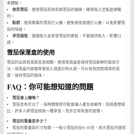
食體驗。
修剪雪茄
：使用雪茄剪來剪掉雪茄的端頭，確保吸入空氣是順暢
的。
點燃
：使用專業的雪茄打火機，避免使用普通打火機，以免影響雪
茄的味道。
享受過程
：慢慢吸入並享受雪茄的香氣，不要過快吸入，影響口
感。
雪茄保溼盒的使用
雪茄的品質與濕度息息相關，使用保濕盒是保持雪茄新鮮的最佳方
法。保濕盒內部通常會加入濕度計和水源，可以有效控制環境的濕
度，保持雪茄的風味。
FAQ：你可能想知道的問題
雪茄會上癮嗎？
雪茄含有尼古丁，長時間使用可能會讓人產生依賴性，但與香煙相
比，許多人將雪茄視為一種享受，而非日常吸食的習慣。
雪茄的重量是多少？
雪茄的重量與尺寸有關，一般小雪茄約在6-10克，而大雪茄可達到