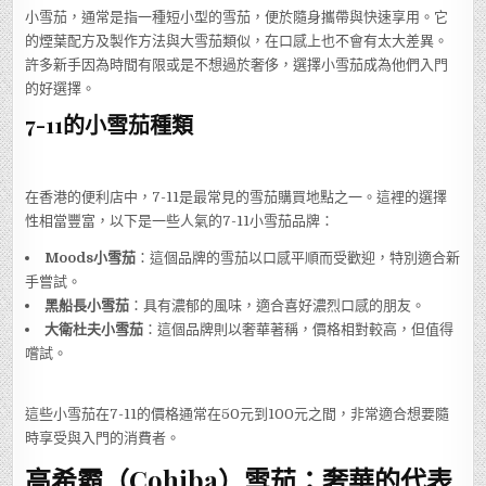
小雪茄，通常是指一種短小型的雪茄，便於隨身攜帶與快速享用。它
的煙葉配方及製作方法與大雪茄類似，在口感上也不會有太大差異。
許多新手因為時間有限或是不想過於奢侈，選擇小雪茄成為他們入門
的好選擇。
7-11的小雪茄種類
在香港的便利店中，7-11是最常見的雪茄購買地點之一。這裡的選擇
性相當豐富，以下是一些人氣的7-11小雪茄品牌：
Moods小雪茄
：這個品牌的雪茄以口感平順而受歡迎，特別適合新
手嘗試。
黑船長小雪茄
：具有濃郁的風味，適合喜好濃烈口感的朋友。
大衛杜夫小雪茄
：這個品牌則以奢華著稱，價格相對較高，但值得
嚐試。
這些小雪茄在7-11的價格通常在50元到100元之間，非常適合想要隨
時享受與入門的消費者。
高希霸（Cohiba）雪茄：奢華的代表