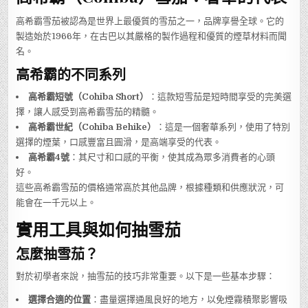
高希霸雪茄被認為是世界上最優質的雪茄之一，品牌享譽全球。它的
製造始於1966年，在古巴以其嚴格的製作過程和優質的煙草材料而聞
名。
高希霸的不同系列
高希霸短號（Cohiba Short）
：這款短雪茄是短時間享受的完美選
擇，讓人感受到高希霸雪茄的精髓。
高希霸世紀（Cohiba Behike）
：這是一個奢華系列，使用了特別
選擇的煙葉，口感豐富且圓滑，是高端享受的代表。
高希霸4號
：其尺寸和口感的平衡，使其成為眾多消費者的心頭
好。
這些高希霸雪茄的價格通常高於其他品牌，根據種類和供應狀況，可
能會在一千元以上。
實用工具與如何抽雪茄
怎麼抽雪茄？
對於初學者來說，抽雪茄的技巧非常重要。以下是一些基本步驟：
選擇合適的位置
：盡量選擇通風良好的地方，以免煙霧積聚影響吸