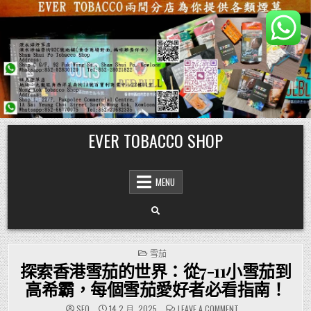
Skip
EVER TOBACCO SHOP
to
content
MENU
POSTED
雪茄
IN
探索香港雪茄的世界：從7-11小雪茄到
高希霸，每個雪茄愛好者必看指南！
ON
SEO
14 2 月, 2025
LEAVE A COMMENT