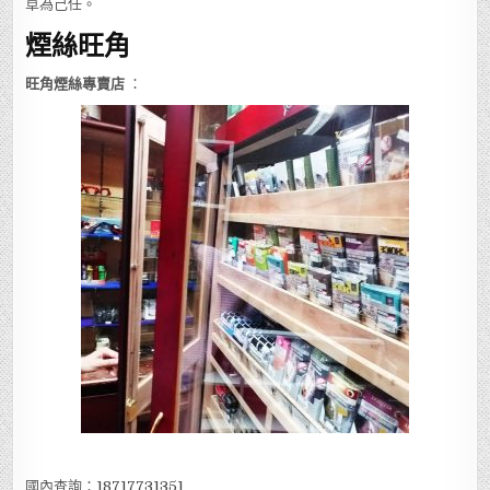
草為己任。
煙絲旺角
旺角煙絲專賣店
：
國內查詢：
18717731351