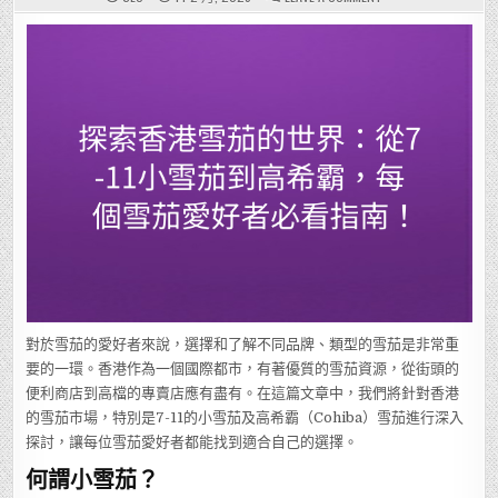
探
索
香
港
雪
茄
的
世
界：
從
7-
11
小
雪
茄
到
高
希
霸，
每
個
雪
茄
愛
好
者
對於雪茄的愛好者來說，選擇和了解不同品牌、類型的雪茄是非常重
必
看
要的一環。香港作為一個國際都市，有著優質的雪茄資源，從街頭的
指
便利商店到高檔的專賣店應有盡有。在這篇文章中，我們將針對香港
南！
的雪茄市場，特別是7-11的小雪茄及高希霸（Cohiba）雪茄進行深入
探討，讓每位雪茄愛好者都能找到適合自己的選擇。
何謂小雪茄？