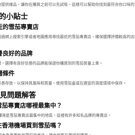
會提供樣品，讓你在購買之前可以先試吸。這樣可以幫助你找到最符合你口味的
的小貼士
近的雪茄專賣店
透過網上搜索引擎或者地圖應用尋找最近的雪茄專賣店。確保選擇評價較高的店
譽良好的品牌
樣，選擇有良好信譽的品牌能保證你購買到的雪茄質量上乘。
儲條件
妥善存放，以保持其風味和質量。使用雪茄盒或在適宜的濕度環境中保存。
 常見問題解答
的雪茄專賣店哪裡最集中？
銅鑼灣是雪茄專賣店最集中的地區，這裡有許多知名品牌的專賣店。
以在香港機場買到雪茄嗎？