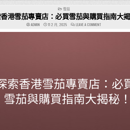
POSTED
雪茄
IN
索香港雪茄專賣店：必買雪茄與購買指南大
ON
ADMIN
11 2 月, 2025
LEAVE A COMMENT
探
索
香
港
雪
茄
專
賣
店：
必
買
雪
茄
與
購
買
指
南
大
揭
秘！