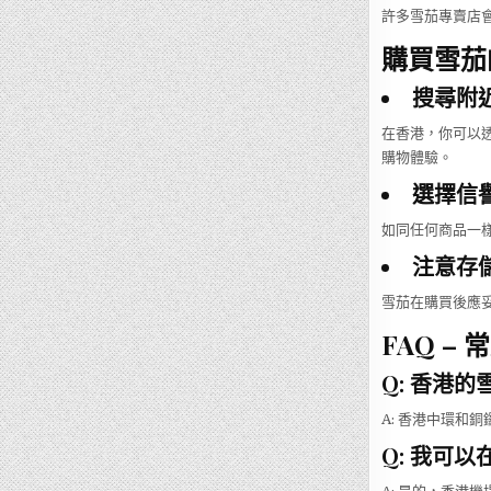
許多雪茄專賣店
購買雪茄
搜尋附
在香港，你可以
購物體驗。
選擇信
如同任何商品一
注意存
雪茄在購買後應
FAQ –
Q: 香港
A: 香港中環和
Q: 我可