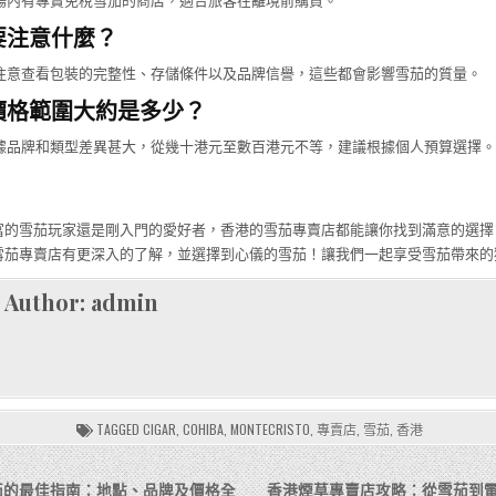
機場內有專賣免稅雪茄的商店，適合旅客在離境前購買。
茄要注意什麼？
，注意查看包裝的完整性、存儲條件以及品牌信譽，這些都會影響雪茄的質量。
的價格範圍大約是多少？
根據品牌和類型差異甚大，從幾十港元至數百港元不等，建議根據個人預算選擇。
富的雪茄玩家還是剛入門的愛好者，香港的雪茄專賣店都能讓你找到滿意的選擇
雪茄專賣店有更深入的了解，並選擇到心儀的雪茄！讓我們一起享受雪茄帶來的
Author:
admin
TAGGED
CIGAR
,
COHIBA
,
MONTECRISTO
,
專賣店
,
雪茄
,
香港
茄的最佳指南：地點、品牌及價格全
香港煙草專賣店攻略：從雪茄到