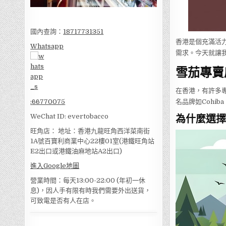
國內查詢：
18717731351
香港是個充滿活
Whatsapp
需求。今天就讓
雪茄專賣
在香港，有許多
名品牌如Cohib
:
66770075
為什麼選擇
WeChat ID: evertobacco
旺角店： 地址：香港九龍旺角西洋菜南街
1A號百寶利商業中心22樓01室(港鐵旺角站
E2出口或港鐵油麻地站A2出口)
進入Google地圖
營業時間：每天13:00-22:00 (年初一休
息)，因人手有限有時我們需要外出送貨，
可致電是否有人在店。