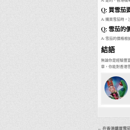
A: 是的，香港
Q: 買雪
A: 購買雪茄時
Q: 雪茄
A: 雪茄的價格
結語
無論你是經驗豐
章，你能對香港
文
← 在香港購買雪