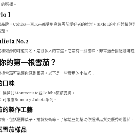
佳的選擇。
lo I
品牌，Cohiba一直以來都受到高端雪茄愛好者的推崇。Siglo I的小巧體積
雪茄。
lieta No.2
潤和微妙的味道聞名，是很多人的首選。它帶有一絲甜味，非常適合搭配咖啡或
你的第一根雪茄？
選擇雪茄可能讓你感到困惑。以下是一些實用的小技巧：
的口味
：選擇如Montecristo或Cohiba這類品牌。
：可考慮Romeo y Julieta系列。
茄的製作工藝
繁複，包括選擇葉子、捲製技術等。了解這些能幫助你選擇品質更優秀的雪茄。
試雪茄樣品