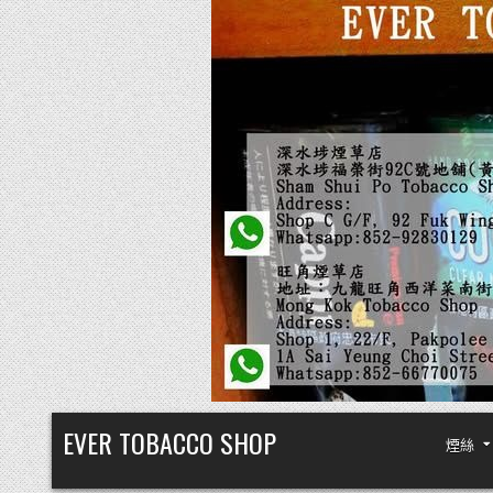
Skip
EVER TOBACCO SHOP
煙絲
to
content