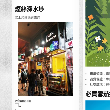
煙絲深水埗
深水埗煙絲專賣店
專業知識
：專
品質保證
：專
社交環境
：很
必買雪茄
Whatsapp