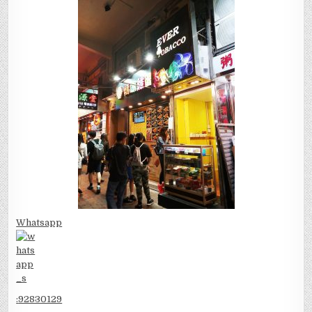
Whatsapp
:
92830129