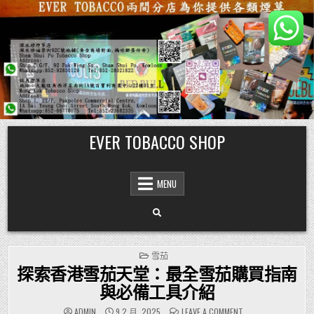
Skip
EVER TOBACCO SHOP
to
content
MENU
POSTED
雪茄
IN
探索香港雪茄天堂：最全雪茄購買指南
與必備工具介紹
ON
ADMIN
9 2 月, 2025
LEAVE A COMMENT