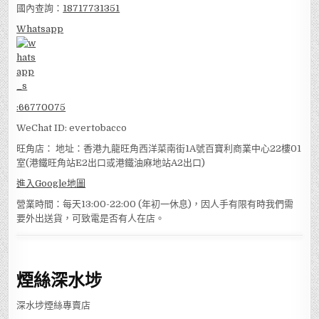
國內查詢：
18717731351
Whatsapp
:
66770075
WeChat ID: evertobacco
旺角店： 地址：香港九龍旺角西洋菜南街1A號百寶利商業中心22樓01
室(港鐵旺角站E2出口或港鐵油麻地站A2出口)
進入Google地圖
營業時間：每天13:00-22:00 (年初一休息)，因人手有限有時我們需
要外出送貨，可致電是否有人在店。
煙絲深水埗
深水埗煙絲專賣店