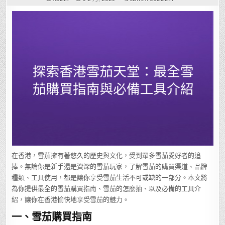
探
索
香
港
雪
茄
天
堂：
最
全
雪
茄
購
買
指
南
與
必
備
工
具
介
紹
在香港，雪茄擁有著悠久的歷史與文化，受到眾多雪茄愛好者的追
捧。無論你是新手還是資深的雪茄玩家，了解雪茄的購買渠道、品牌
種類、工具使用，都是讓你享受雪茄生活不可或缺的一部分。本文將
為你提供最全的雪茄購買指南、雪茄的怎麼抽、以及必備的工具介
紹，讓你在香港愉快地享受雪茄的魅力。
一、雪茄購買指南