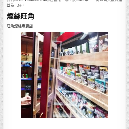
草為己任。
煙絲旺角
旺角煙絲專賣店
：