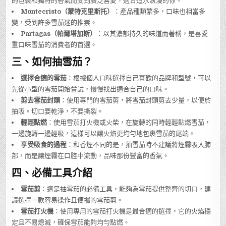
的包裝和獨特的香氣而受到廣泛喜愛，適合追求浪漫的你。
Montecristo（蒙特克里斯托）
：產品種類繁多，口味也相當多
變，受到許多雪茄迷的推崇。
Partagas（帕爾塔加斯）
：以其濃郁持久的味道而著稱，是喜愛
重口味雪茄的消費者的首選。
三、如何抽雪茄？
選擇合適的雪茄
：根據個人口味選擇自己喜歡的品牌和型號，可以
先從小型的雪茄開始嘗試，慢慢找出適合自己的口味。
剪去雪茄封頭
：使用專門的雪茄剪，將雪茄封頭剪去少量，以便於
抽吸。切口要乾淨，不要撕裂。
輕輕點燃
：使用雪茄打火機或火柴，在旋轉的同時輕輕點燃雪茄，
一邊旋轉一邊輕吸，這樣可以讓火焰更均勻地包裹雪茄的尾端。
享受吸食的過程
：和香煙不同的是，抽雪茄時不建議將煙霧吸入肺
部，而是讓煙霧在口腔中流動，品味那份豐富的香氣。
四、必備工具介紹
雪茄剪
：這是抽雪茄的必備工具，能夠為雪茄提供整齊的切口，建
議選擇一款容易操作且便攜的雪茄剪。
雪茄打火機
：使用專用的雪茄打火機是最合適的選擇，它的火焰穩
定且不易熄滅，確保雪茄能夠均勻點燃。