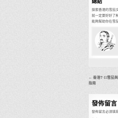
總結
探索香港的雪茄
就一定要好好了
能夠幫助你在雪
文
← 香港7-11雪
章
指南
導
覽
發佈留言
發佈留言必須填