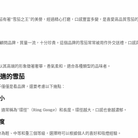
sto 雪茄有著“雪茄之王”的美譽，經過精心打磨，口感豐富多變，是喜愛高品質雪茄
古巴的顧問品牌，質量一流，十分珍貴。這個品牌的雪茄常常被用作外交送禮，口感
 的雪茄以其高端的形象徵著奢華，香氣柔和，適合各種類型的品味者。
適的雪茄
不僅僅是看品牌，還要考慮以下幾點：
小
通常稱為“環徑”（Ring Gauge）和長度。環徑越大，口感也會越濃郁。
度
分為輕、中等和重三個等級，選擇時可以根據個人的喜好和吸煙經驗。