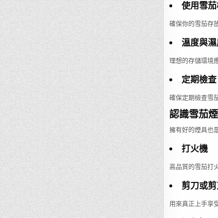
使用雪茄
確保你的雪茄存
溫度與濕
理想的存儲環境應
定期檢查
確保定期檢查雪
認識雪茄煙
擁有好的煙具也
打火機
高品質的雪茄打
剪刀或剪
用來真正上手享