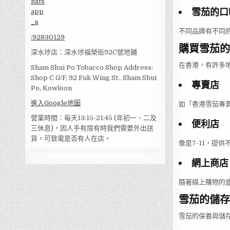
雪茄的口
不同品牌有不同
:
92830129
購買雪茄的
深水埗店：深水埗福榮街92C號地舖
在香港，有許多
Sham Shui Po Tobacco Shop Address:
Shop C G/F, 92 Fuk Wing St., Sham Shui
專賣店
Po, Kowloon
進入Google地圖
如「香港雪茄專
營業時間：每天13:15-21:45 (年初一、二及
便利店
三休息)，因人手有限有時我們需要外出送
貨，可致電是否有人在店。
像是7-11，提
網上商店
隨著線上購物的
雪茄的儲存
雪茄的保養與儲