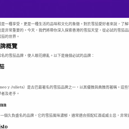
僅是一種享受，更是一種生活的品味和文化的象徵。對於雪茄愛好者來說，了解
處是非常重要的。今天，我們將帶你深入探索香港的雪茄天堂，從必試的雪茄品
雪茄的世界。
牌概覽
知名的雪茄品牌，使人眼花繚亂。以下是幾個必試的品牌：
茄
meo y Julieta）是古巴最著名的雪茄品牌之一，以其優雅與典雅而著稱。這
學者及老手。
ann
n 是另一個久負盛名的品牌，它的雪茄風味濃郁，通常適合搭配紅酒或威士忌，非
sto