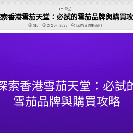
POSTED
雪茄
IN
探索香港雪茄天堂：必試的雪茄品牌與購買
ON
SEO
21 2 月, 2025
LEAVE A COMMENT
探
索
香
港
雪
茄
天
堂：
必
試
的
雪
茄
品
牌
與
購
買
攻
略