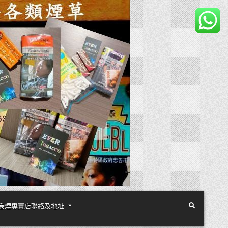
煙絲手卷煙專賣店聯絡及地址