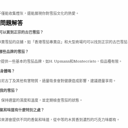
不僅能收集煙灰，還能展現你對雪茄文化的熱愛。
見問題解答
裡可以買到正宗的古巴雪茄？
專賣雪茄的店鋪，如「香港雪茄專賣店」和大型商場均可以找到正宗的古巴雪茄
賣哪些品牌的雪茄？
會提供一些基本的雪茄品牌，如H. Upmann和Montecristo，但品種有限。
傷身體嗎？
有尼古丁及其他有害物質，過量吸食會對健康造成影響，建議適量享用。
養我的雪茄？
，保持適當的濕度和溫度，並定期檢查雪茄的狀態。
香氣和味道有什麼特別之處？
和來源會提供不同的香氣和味道，從中等的木質香到濃烈的巧克力味都有。