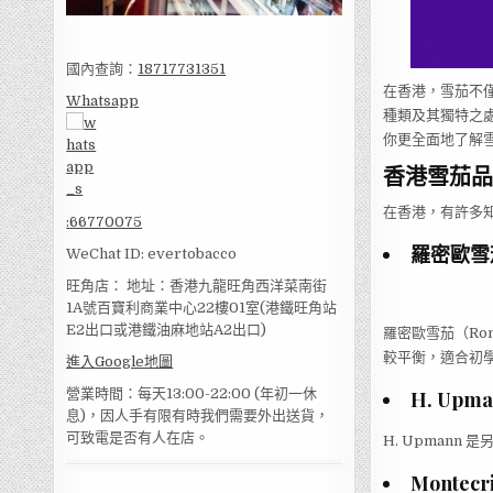
國內查詢：
18717731351
在香港，雪茄不
Whatsapp
種類及其獨特之
你更全面地了解
香港雪茄品
在香港，有許多
:
66770075
羅密歐雪
WeChat ID: evertobacco
旺角店： 地址：香港九龍旺角西洋菜南街
1A號百寶利商業中心22樓01室(港鐵旺角站
E2出口或港鐵油麻地站A2出口)
羅密歐雪茄（Ro
較平衡，適合初
進入Google地圖
營業時間：每天13:00-22:00 (年初一休
H. Upm
息)，因人手有限有時我們需要外出送貨，
可致電是否有人在店。
H. Upman
Montecri