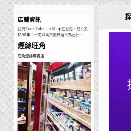
店鋪
資訊
我們Ever Tobacco Shop在香港，成立於
1998年，一向以售買優質煙草為己任。
煙絲旺角
旺角煙絲專賣店
：