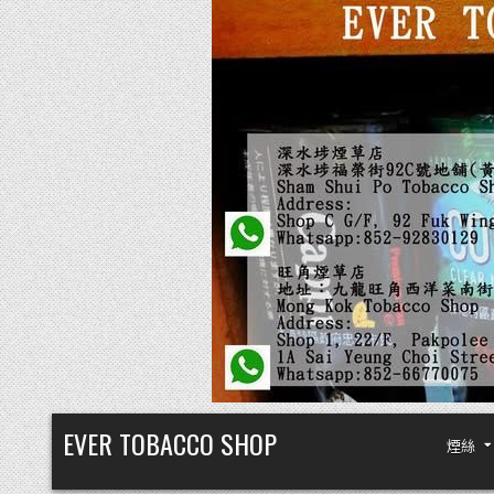
Skip
EVER TOBACCO SHOP
煙絲
to
content