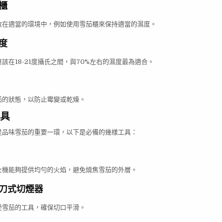
櫃
放在適當的環境中，例如使用雪茄櫃來保持適當的濕度。
度
該在18-21度攝氏之間，與70%左右的濕度最為適合。
茄的狀態，以防止霉變或乾燥。
具
是品味雪茄的重要一環，以下是必備的幾樣工具：
火機能夠提供均勻的火焰，避免燒焦雪茄的外層。
刀式切煙器
受雪茄的工具，確保切口平滑。