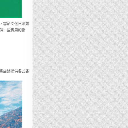
，雪茄文化日漸繁
供一些實用的指
些店鋪提供各式各