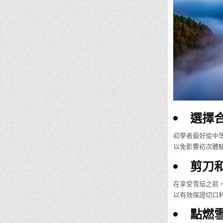
選擇
初學者最好從中
以免影響初次體
剪刀
在享受雪茄之前
以有效保證切口
點燃