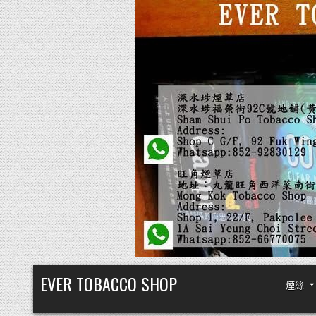
Skip
EVER TOBACCO SHOP
煙絲
to
content