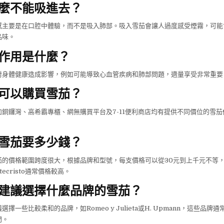
麼不能吸進去？
感主要是在口腔中體驗，而不是吸入肺部。吸入雪茄會讓人過度感受煙霧，可能
品味。
作用是什麼？
對身體健康造成影響，例如可能導致心血管疾病和肺部問題，適量享受非常重要
可以購買雪茄？
銅鑼灣、高希霸專櫃、網無購買平台及7-11便利商店均有提供不同價位的雪
雪茄要多少錢？
茄的價格範圍跨度很大，根據品牌和型號，每支價格可以從30元到上千元不等
ntecristo通常價格較高。
建議選擇什麼品牌的雪茄？
擇一些比較柔和的品牌，如Romeo y Julieta或H. Upmann，這些品牌
門。