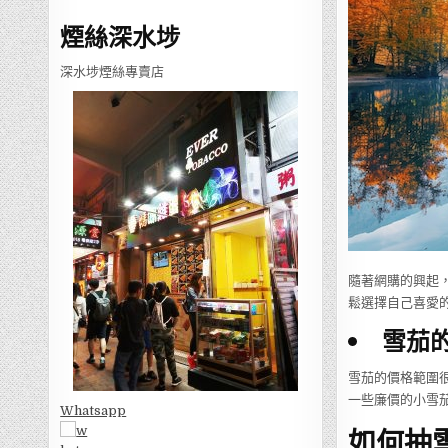
煙絲深水埗
深水埗煙絲專賣店
隨著網購的興起
鬆選擇自己喜愛
雪茄
雪茄的價格範圍很
一些廉價的小雪
Whatsapp
如何抽