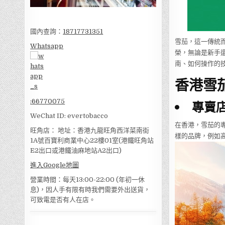
國內查詢：
18717731351
雪茄，這一傳統
Whatsapp
榮，無論是新手
南、如何操作的
香港雪
:
66770075
專賣
WeChat ID: evertobacco
在香港，雪茄的
旺角店： 地址：香港九龍旺角西洋菜南街
樣的品牌，例如
1A號百寶利商業中心22樓01室(港鐵旺角站
E2出口或港鐵油麻地站A2出口)
進入Google地圖
營業時間：每天13:00-22:00 (年初一休
息)，因人手有限有時我們需要外出送貨，
可致電是否有人在店。