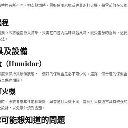
和香煙有所不同。初次點燃時，最好使用木棍或專業的打火機，將雪茄放在火焰
。
過程
需要立即將煙霧吸入肺部，只需在口腔內品味職著風味，感受雪茄的香氣，這便
方法。
具及設備
（Humidor）
濕度來保持其最佳狀態，一個好的保濕盒是必不可少的。選擇一個合適的保濕盒
長其保存期限。
打火機
機時，應該考慮其性能和設計。與普通打火機不同，雪茄打火機通常具有較強的
火設計，以免意外燒到雪茄。
：你可能想知道的問題