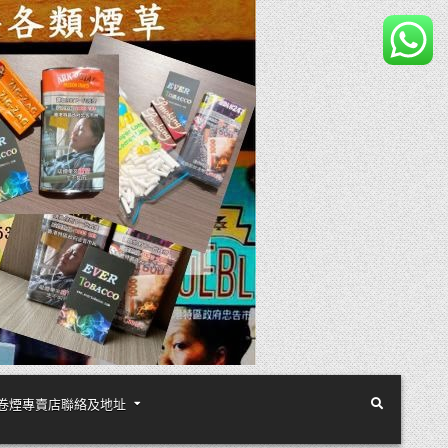
煙絲手卷煙專賣店聯絡及地址