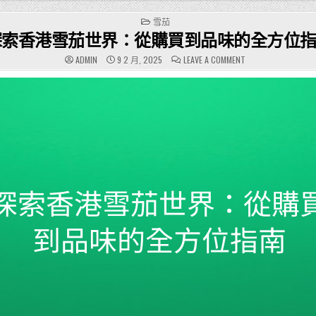
POSTED
雪茄
IN
探索香港雪茄世界：從購買到品味的全方位
ON
ADMIN
9 2 月, 2025
LEAVE A COMMENT
探
索
香
港
雪
茄
世
界：
從
購
買
到
品
味
的
全
方
位
指
南