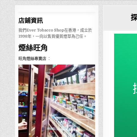
店鋪
資訊
我們Ever Tobacco Shop在香港，成立於
1998年，一向以售買優質煙草為己任。
煙絲旺角
旺角煙絲專賣店
：