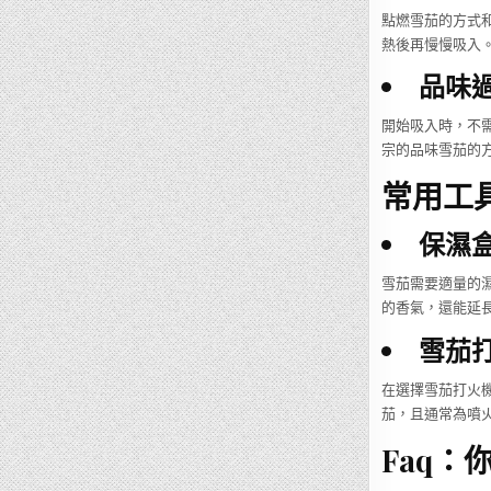
點燃雪茄的方式
熱後再慢慢吸入
品味
開始吸入時，不
宗的品味雪茄的
常用工
保濕盒
雪茄需要適量的
的香氣，還能延
雪茄
在選擇雪茄打火
茄，且通常為噴
Faq