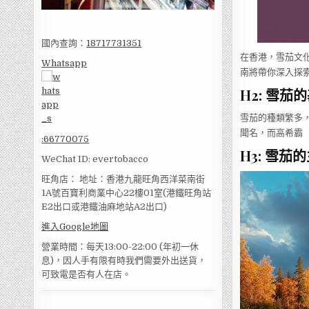
國內查詢：
18717731351
在香港，雪茄文
Whatsapp
南將帶你深入探
H2: 雪茄
雪茄的種類繁多
聞名，而高希霸（
:
66770075
H3: 雪茄
WeChat ID: evertobacco
旺角店： 地址：香港九龍旺角西洋菜南街
1A號百寶利商業中心22樓01室(港鐵旺角站
E2出口或港鐵油麻地站A2出口)
進入Google地圖
營業時間：每天13:00-22:00 (年初一休
息)，因人手有限有時我們需要外出送貨，
可致電是否有人在店。