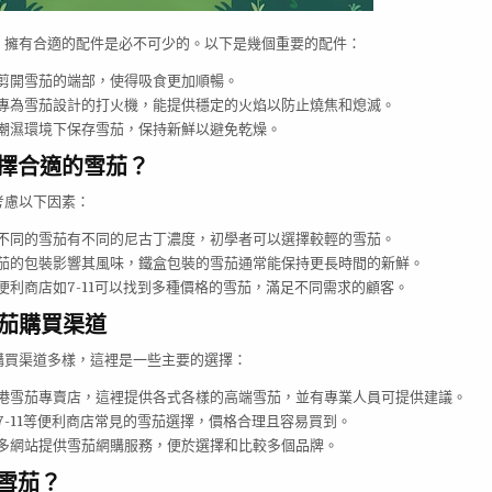
，擁有合適的配件是必不可少的。以下是幾個重要的配件：
剪開雪茄的端部，使得吸食更加順暢。
專為雪茄設計的打火機，能提供穩定的火焰以防止燒焦和熄滅。
潮濕環境下保存雪茄，保持新鮮以避免乾燥。
何選擇合適的雪茄？
考慮以下因素：
不同的雪茄有不同的尼古丁濃度，初學者可以選擇較輕的雪茄。
茄的包裝影響其風味，鐵盒包裝的雪茄通常能保持更長時間的新鮮。
便利商店如7-11可以找到多種價格的雪茄，滿足不同需求的顧客。
雪茄購買渠道
購買渠道多樣，這裡是一些主要的選擇：
港雪茄專賣店，這裡提供各式各樣的高端雪茄，並有專業人員可提供建議。
7-11等便利商店常見的雪茄選擇，價格合理且容易買到。
多網站提供雪茄網購服務，便於選擇和比較多個品牌。
抽雪茄？