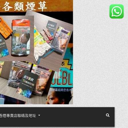
煙絲手卷煙專賣店聯絡及地址