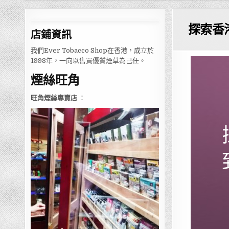
探索香
店鋪
資訊
我們Ever Tobacco Shop在香港，成立於
1998年，一向以售買優質煙草為己任。
煙絲旺角
旺角煙絲專賣店
：