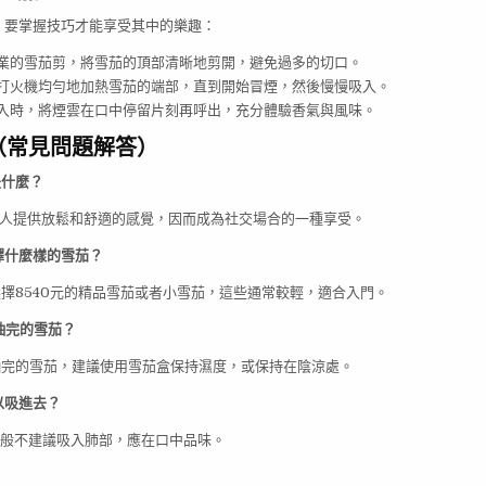
，要掌握技巧才能享受其中的樂趣：
業的雪茄剪，將雪茄的頂部清晰地剪開，避免過多的切口。
打火機均勻地加熱雪茄的端部，直到開始冒煙，然後慢慢吸入。
入時，將煙雲在口中停留片刻再呼出，充分體驗香氣與風味。
Qs（常見問題解答）
是什麼？
一些人提供放鬆和舒適的感覺，因而成為社交場合的一種享受。
選擇什麼樣的雪茄？
以選擇8540元的精品雪茄或者小雪茄，這些通常較輕，適合入門。
未抽完的雪茄？
未抽完的雪茄，建議使用雪茄盒保持濕度，或保持在陰涼處。
可以吸進去？
霧一般不建議吸入肺部，應在口中品味。