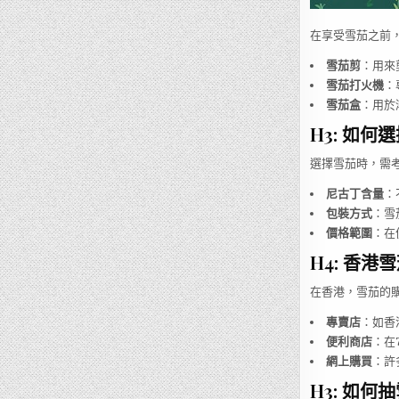
在享受雪茄之前
雪茄剪
：用來
雪茄打火機
：
雪茄盒
：用於
H3: 如
選擇雪茄時，需
尼古丁含量
：
包裝方式
：雪
價格範圍
：在
H4: 香港
在香港，雪茄的
專賣店
：如香
便利商店
：在
網上購買
：許
H3: 如何