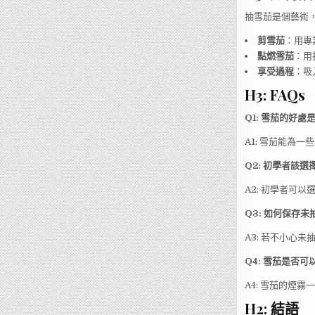
抽雪茄是個藝術
剪雪茄
：用專
點燃雪茄
：用
享受過程
：吸
H3: FA
Q1: 雪茄的好處
A1: 雪茄能為
Q2: 初學者該
A2: 初學者可
Q3: 如何保存
A3: 若不小心
Q4: 雪茄是否
A4: 雪茄的煙
H2: 結語