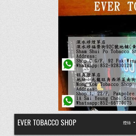
Skip
EVER TOBACCO SHOP
煙絲
to
content