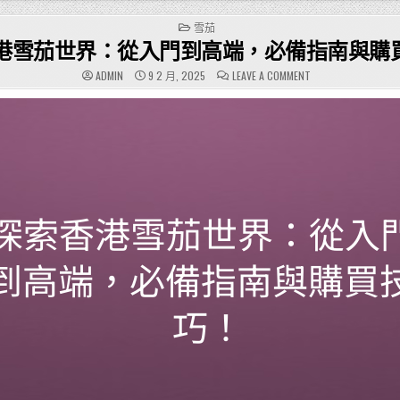
POSTED
雪茄
IN
港雪茄世界：從入門到高端，必備指南與購
ON
ADMIN
9 2 月, 2025
LEAVE A COMMENT
探
索
香
港
雪
茄
世
界：
從
入
門
到
高
端，
必
備
指
南
與
購
買
技
巧！