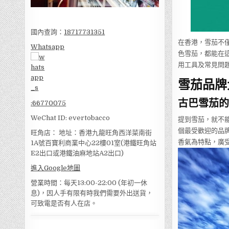
國內查詢：
18717731351
在香港，雪茄不
Whatsapp
色雪茄，都能在
用工具及常見問
雪茄品牌
古巴雪茄的
:
66770075
WeChat ID: evertobacco
提到雪茄，就不
個最受歡迎的品牌
旺角店： 地址：香港九龍旺角西洋菜南街
香氣為特點，廣
1A號百寶利商業中心22樓01室(港鐵旺角站
E2出口或港鐵油麻地站A2出口)
進入Google地圖
營業時間：每天13:00-22:00 (年初一休
息)，因人手有限有時我們需要外出送貨，
可致電是否有人在店。