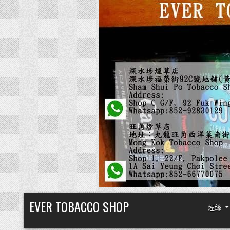
Skip
EVER TOBACCO SHOP
煙絲
to
content