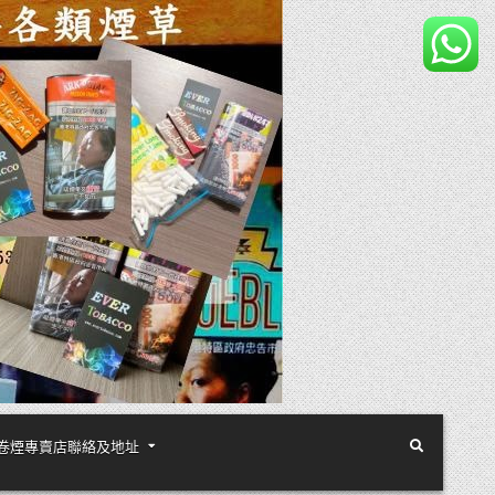
煙絲手卷煙專賣店聯絡及地址