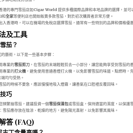
香港的專門雪茄店如
Cigar World
提供多種國際品牌和本地品牌的選擇，並可
1
和
全家
等便利店也開始販賣多款雪茄，對於初次購買者非常方便。
出入香港時，可以在機場的免稅店選擇雪茄，通常有一些特別的品牌和價格優
法及工具
雪茄？
究的藝術，以下是一些基本步驟：
用專業的
雪茄剪刀
，在雪茄的末端輕輕剪去一小部分，讓您能夠享受到雪茄的
用專業的
打火機
，避免使用普通香煙打火機，以免影響雪茄的味道。點燃時，
末端均勻受熱。
雪茄的時候不要急，應該慢慢地吸入煙霧，讓香氣在口腔裡反覆回味。
技巧
您頻繁抽雪茄，建議投資一個
雪茄保濕包
或雪茄盒，保持適當的濕度，以保護
：雪茄應存放在陰涼、乾燥的地方，避免陽光直射，以免影響其風味。
答 (FAQ)
尼古丁含量高嗎？