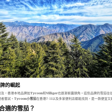
牌的崛起
普及，香港本地品牌如
Tycoon
和
Villiger
也逐漸崭露頭角。這些品牌的雪茄往
門者嘗試。
Tycoon小雪茄
在香港7-11以及多家便利店都能找到，是一款便宜又
合適的雪茄？