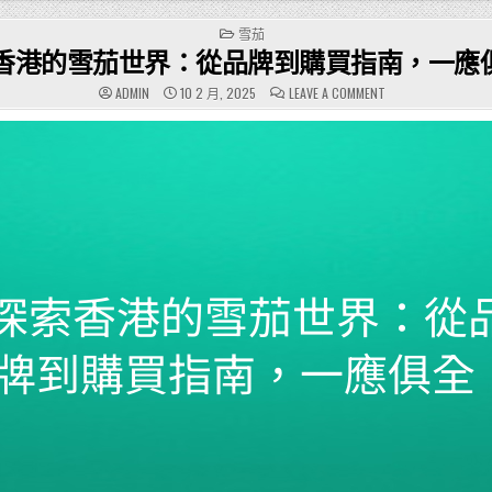
POSTED
雪茄
IN
香港的雪茄世界：從品牌到購買指南，一應
ON
ADMIN
10 2 月, 2025
LEAVE A COMMENT
探
索
香
港
的
雪
茄
世
界：
從
品
牌
到
購
買
指
南，
一
應
俱
全！