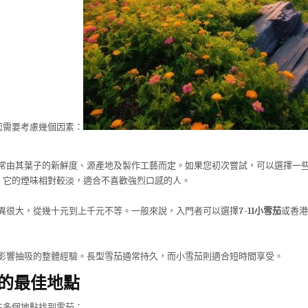
您需要考慮幾個因素：
常由其葉子的新鮮度、源產地及製作工藝而定。如果您初次嘗試，可以選擇一
，它的煙味相對較淡，適合不喜歡強烈口感的人。
異很大，從幾十元到上千元不等。一般來說，入門者可以選擇
7-11小雪茄
或香港
。
影響抽吸的整體經驗。長型雪茄通常持久，而小雪茄則適合短時間享受。
的最佳地點
在多個地點找到雪茄：