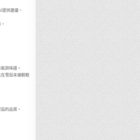
以提供建議。
惠。
香氣與味道。
先在雪茄末端輕輕
雪茄的品質。