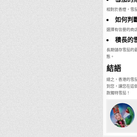
相對於香煙，雪
如何判
選擇有信譽的商
積長的
長期儲存雪茄的
態。
結語
總之，香港的雪
到您，讓您在這
款獨特雪茄！