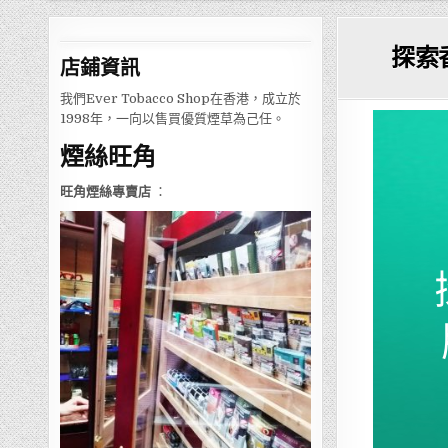
探索
店鋪
資訊
我們Ever Tobacco Shop在香港，成立於
1998年，一向以售買優質煙草為己任。
煙絲旺角
旺角煙絲專賣店
：