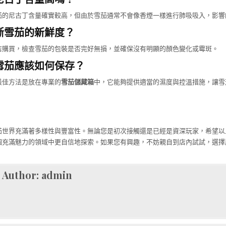
茄的尼古丁含量確實較高，但由於雪茄通常不會像香煙一樣進行肺吸吸入，影響
斷雪茄的新鮮度？
店購買，檢查雪茄的包裝是否完好無損，並確保沒有明顯的顏色變化或霉斑。
雪茄應該如何保存？
最佳方法是放在專業的
雪茄儲藏箱
中，它能夠提供適當的濕度與控溫措施，讓雪
茄世界充滿著多樣性與豐富性。無論您是初次接觸還是已經是資深玩家，希望以
個充滿魅力的領域中更自信地探索。如果您有興趣，不妨親自到店內試試，選擇
Author:
admin