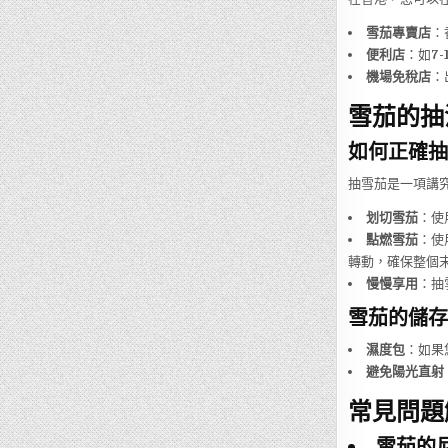
雪茄專賣店
：
便利店
：如
7-1
機場免稅店
：
雪茄的抽
如何正確抽
抽雪茄是一項講
划切雪茄
：使
點燃雪茄
：使
轉動，確保整個
慢慢享用
：抽
雪茄的儲存
濕度包
：如果
避免陽光直射
常見問題解
雪茄的