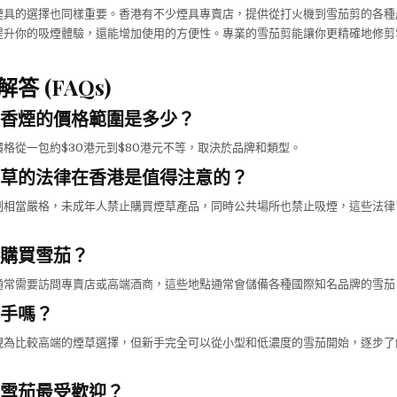
煙具的選擇也同樣重要。香港有不少煙具專賣店，提供從打火機到雪茄剪的各種
提升你的吸煙體驗，還能增加使用的方便性。專業的雪茄剪能讓你更精確地修剪
答 (FAQs)
香煙的價格範圍是多少？
格從一包約$30港元到$80港元不等，取決於品牌和類型。
草的法律在香港是值得注意的？
制相當嚴格，未成年人禁止購買煙草產品，同時公共場所也禁止吸煙，這些法律
購買雪茄？
通常需要訪問專賣店或高端酒商，這些地點通常會儲備各種國際知名品牌的雪茄
手嗎？
視為比較高端的煙草選擇，但新手完全可以從小型和低濃度的雪茄開始，逐步了
雪茄最受歡迎？