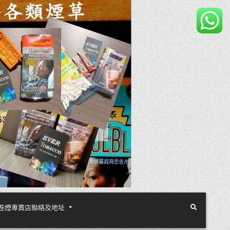
煙絲手卷煙專賣店聯絡及地址