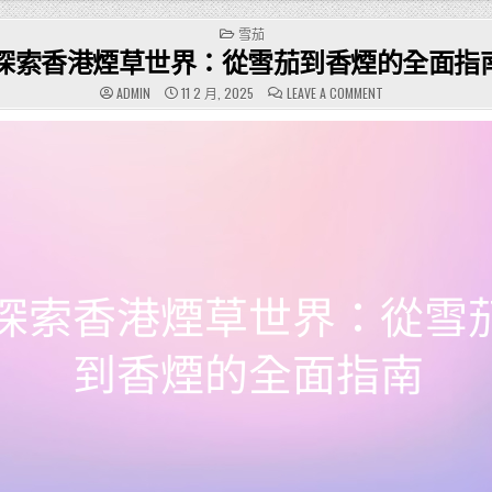
POSTED
雪茄
IN
探索香港煙草世界：從雪茄到香煙的全面指
ON
ADMIN
11 2 月, 2025
LEAVE A COMMENT
探
索
香
港
煙
草
世
界：
從
雪
茄
到
香
煙
的
全
面
指
南