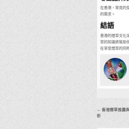
在香港，常見的受歡
的需求。
結語
香港的煙草文化
草的知識將幫助
在享受煙草的同
文
← 香港煙草推薦
章
析
導