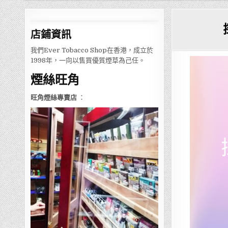
店鋪
資訊
我們Ever Tobacco Shop在香港，成立於
1998年，一向以售買優質煙草為己任。
煙絲旺角
旺角煙絲專賣店
：