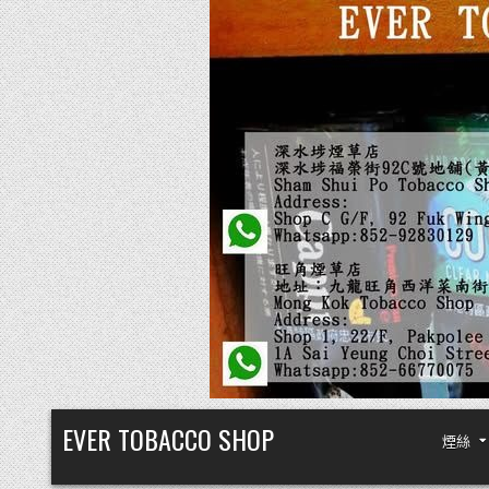
Skip
EVER TOBACCO SHOP
煙絲
to
content