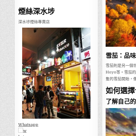
煙絲深水埗
深水埗煙絲專賣店
雪茄：品味
雪茄則是另一個世
Hoyo等。雪
隻的雪茄開始，像是
如何選擇
了解自己的
Whatsapp