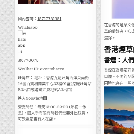
國內查詢：
18717731351
在香港的煙草文
Whatsapp
草的愛好者，抑
選擇。
香港煙草
香煙：人們
:
66770075
WeChat ID: evertobacco
香煙在香港是許
口煙。不同的品
旺角店： 地址：香港九龍旺角西洋菜南街
同時也存在一些
1A號百寶利商業中心22樓01室(港鐵旺角站
E2出口或港鐵油麻地站A2出口)
進入Google地圖
營業時間：每天13:00-22:00 (年初一休
息)，因人手有限有時我們需要外出送貨，
可致電是否有人在店。