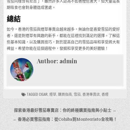
雪茄同樣含有尼古丁，雖然許多人認為不如香煙危害大，但大量或長
期吸食也會對身體造成害處。
總結
如今，香港的雪茄與煙草專賣店越來越多，無論你是喜愛雪茄的愛好
者，還是對煙草有興趣的新手，都能在這裡找到滿足的選擇。了解這
些基本知識，以及購買技巧，對於提高自己的雪茄品味和享受將大有
裨益。希望你能在這個過程中，發掘和享受更多的美好體驗！
Author:
admin
TAGGED
CIGAR
,
煙草
,
購買指南
,
雪茄
,
香港專賣店
,
香煙
文
探索香港最好雪茄專賣店：你的終極購買指南與小貼士 →
章
← 香港必買雪茄指南：從Cohiba到Montecristo全攻略！
導