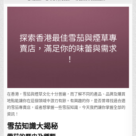
探
索
香
港
最
佳
雪
茄
與
煙
草
專
賣
店，
滿
足
你
的
味
蕾
與
需
求！
在香港，雪茄與煙草文化十分普遍，而了解不同的產品、品牌及購買
地點能讓你在這個領域中游刃有餘。有興趣的你，是否曾尋找過合適
的雪茄專賣店，或者想掌握一些雪茄知識，今天我們讓你掌握全部的
資訊！
雪茄知識大揭秘