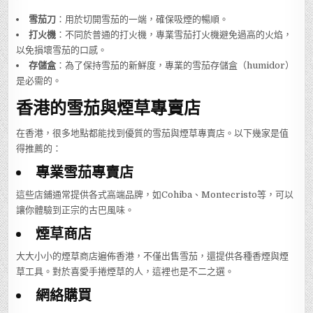
雪茄刀
：用於切開雪茄的一端，確保吸煙的暢順。
打火機
：不同於普通的打火機，專業雪茄打火機避免過高的火焰，
以免損壞雪茄的口感。
存儲盒
：為了保持雪茄的新鮮度，專業的雪茄存儲盒（humidor）
是必需的。
香港的雪茄與煙草專賣店
在香港，很多地點都能找到優質的雪茄與煙草專賣店。以下幾家是值
得推薦的：
專業雪茄專賣店
這些店鋪通常提供各式高端品牌，如Cohiba、Montecristo等，可以
讓你體驗到正宗的古巴風味。
煙草商店
大大小小的煙草商店遍佈香港，不僅出售雪茄，還提供各種香煙與煙
草工具。對於喜愛手捲煙草的人，這裡也是不二之選。
網絡購買