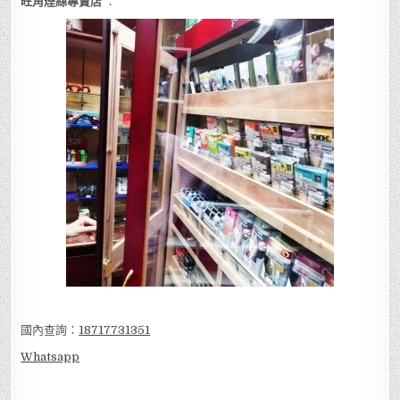
旺角煙絲專賣店
：
國內查詢：
18717731351
Whatsapp