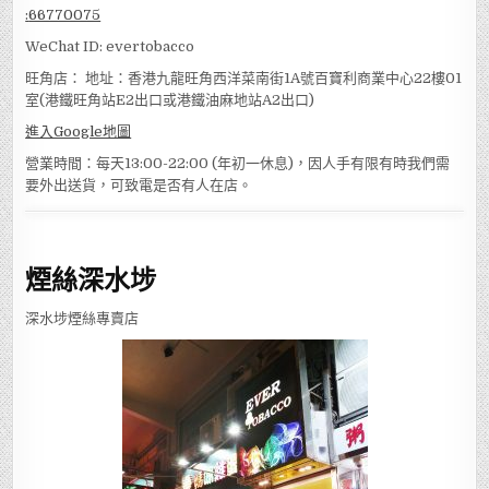
:
66770075
WeChat ID: evertobacco
旺角店： 地址：香港九龍旺角西洋菜南街1A號百寶利商業中心22樓01
室(港鐵旺角站E2出口或港鐵油麻地站A2出口)
進入Google地圖
營業時間：每天13:00-22:00 (年初一休息)，因人手有限有時我們需
要外出送貨，可致電是否有人在店。
煙絲深水埗
深水埗煙絲專賣店