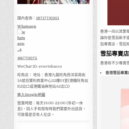
國內查詢：
18717731351
Whatsapp
香港一向以其繁華
論你是雪茄新手
茄專賣店、雪茄
雪茄專賣店
:
66770075
香港有不少專賣
WeChat ID: evertobacco
香港雪茄專賣
旺角店： 地址：香港九龍旺角西洋菜南街
1A號百寶利商業中心22樓01室(港鐵旺角站
E2出口或港鐵油麻地站A2出口)
進入Google地圖
營業時間：每天13:00-22:00 (年初一休
息)，因人手有限有時我們需要外出送貨，
可致電是否有人在店。