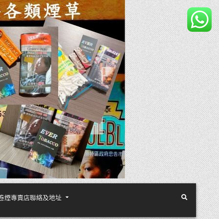
煙絲手卷煙專賣店聯絡及地址