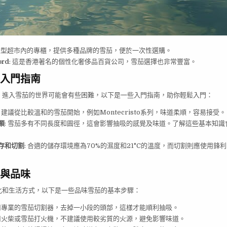
 大型超市內的專櫃，提供多種品牌的雪茄，便於一次性選購。
ord
: 這是香港著名的個性化奢侈品百貨公司，雪茄選擇也非常豐富。
入門指南
，進入雪茄的世界可能會有些困難，以下是一些入門指南，助你輕鬆入門：
: 建議從比較溫和的雪茄開始，例如Montecristo系列，味道柔順，容易接受。
類
: 雪茄多有不同長度和圓徑，這會影響抽吸的感覺及味道。了解這些基本知識
存和切割
: 合適的儲存環境應為70%的濕度和21°C的溫度，而切割則應使用鋒
與品味
化和生活方式，以下是一些品味雪茄的基本步驟：
使用專業的雪茄切割器，去掉一小段的頭部，這樣才能順利抽吸。
使用火柴或雪茄打火機，不建議使用較劣質的火源，避免影響味道。