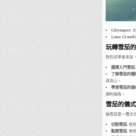
Citysuper
:
Lane Crawf
玩轉雪茄的
對於初學者來說
選擇入門雪茄
了解雪茄的種
具信心。
學習雪茄的儲
順利抽吸。
雪茄的儀式
抽雪茄是一種文
切割雪茄
: 
點燃雪茄
: 