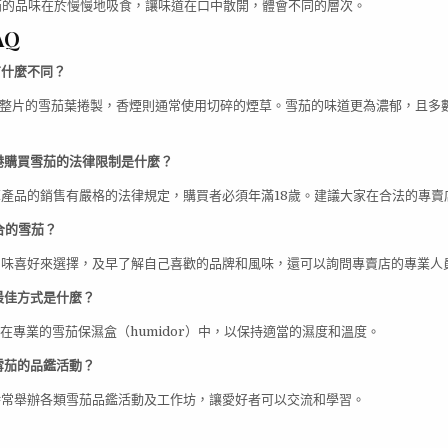
雪茄的品味在於慢慢地吸食，讓味道在口中散開，體會不同的層次。
AQ
有什麼不同？
使用整片的雪茄葉捲製，香煙則通常使用切碎的煙草。雪茄的味道更為濃郁，且多
香港購買雪茄的法律限制是什麼？
煙草產品的銷售有嚴格的法律規定，購買者必須年滿18歲。建議大家在合法的專賣
適合的雪茄？
的口味喜好來選擇，及早了解自己喜歡的品牌和風味，還可以詢問專賣店的專業人
的最佳方式是什麼？
存放在專業的雪茄保濕盒（humidor）中，以保持適當的濕度和溫度。
有雪茄的品鑑活動？
港時常舉辦各類雪茄品鑑活動及工作坊，讓愛好者可以交流和學習。