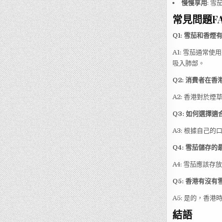
慢慢享用
: 
常見問題F
Q1: 雪茄和香煙
A1: 雪茄通常
吸入肺部。
Q2: 消費者在
A2: 香港對於
Q3: 如何選擇
A3: 根據自己
Q4: 雪茄儲存
A4: 雪茄應該
Q5: 香港有沒
A5: 是的，香
結語