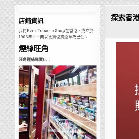
探索香
店鋪
資訊
我們Ever Tobacco Shop在香港，成立於
1998年，一向以售買優質煙草為己任。
煙絲旺角
旺角煙絲專賣店
：