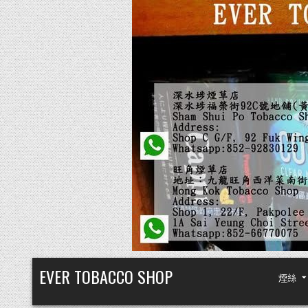
Skip
EVER TOBACCO SHOP
煙絲
to
content