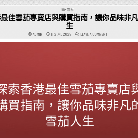
POSTED
雪茄
IN
港最佳雪茄專賣店與購買指南，讓你品味非
生
ON
ADMIN
11 2 月, 2025
LEAVE A COMMENT
探
索
香
港
最
佳
雪
茄
專
賣
店
與
購
買
指
南，
讓
你
品
味
非
凡
的
雪
茄
人
生