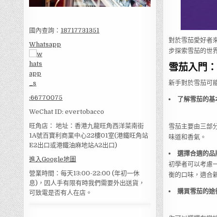
國內查詢：
18717731351
對於雪茄愛好者
Whatsapp
步探索雪茄的世
雪茄入門：
新手對於雪茄可
:
66770075
了解雪茄的基
WeChat ID: evertobacco
旺角店： 地址：香港九龍旺角西洋菜南街
雪茄主要由三部分
1A號百寶利商業中心22樓01室(港鐵旺角站
味道和香氣。
E2出口或港鐵油麻地站A2出口)
選擇合適的品
進入Google地圖
初學者可以考慮
營業時間：每天13:00-22:00 (年初一休
衡的口味，適合
息)，因人手有限有時我們需要外出送貨，
購買雪茄的途
可致電是否有人在店。