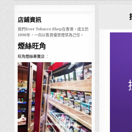
店鋪
資訊
我們Ever Tobacco Shop在香港，成立於
1998年，一向以售買優質煙草為己任。
煙絲旺角
旺角煙絲專賣店
：