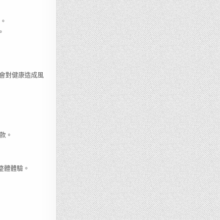
名。
。
會對健康造成風
門款。
整體體驗。