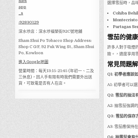
選擇雪茄時，品
Cohiba Behi
Montecristo 
:
92830129
Partagas Ser
深水埗店：深水埗福榮街92C號地舖
雪茄的健康
Sham Shui Po Tobacco Shop Address:
Shop C G/F, 92 Fuk Wing St., Sham Shui
許多人對于吸煙
Po, Kowloon
險。，適度享用
進入Google地圖
常見問題解答
營業時間：每天13:15-21:45 (年初一、二及
Q1: 初學者應該
三休息)，因人手有限有時我們需要外出送
貨，可致電是否有人在店。
A1: 初學者可以
Q2: 雪茄的抽
A2: 抽雪茄強
Q3: 雪茄的保存
A3: 雪茄應保
Q4: 抽雪茄會有