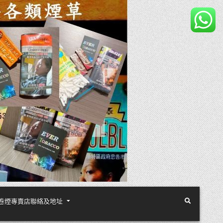
煙絲手卷煙專賣店聯絡及地址