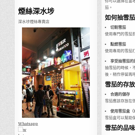
你可以選擇在當
茄。
煙絲深水埗
如何抽雪茄
深水埗煙絲專賣店
切割雪茄
使用專門的雪茄
點燃雪茄
使用專用的雪茄
享受抽雪茄的
抽雪茄的時候，
後，稍作停留再
雪茄的存放
合適的儲存
雪茄應該存放在恆
使用雪茄盒（H
雪茄盒可以幫助
Whatsapp
雪茄的品味