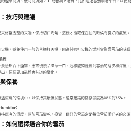
地的煙草商店、便利商店如
7-11
或者網上購買，比如通過雪茄網購平台，以便
：技巧與建議
剪來修整雪茄的末端，保持切口均勻，這樣才能確保在抽的時候有良好的氣流。
打火機，避免使用一般的普通打火機，因為普通打火機的燃料會影響雪茄的味道
過程
不要急於吞下煙霧，應該慢慢品味每一口，這樣能夠體驗到雪茄的層次和深度。
呼出，這樣更加能體會味道的變化。
與保養
溫恆濕的環境中，以保持其最佳狀態。通常建議的儲存濕度為65%到75%。
umidor）
保持應有的濕度，預防雪茄變乾。投資一個好的雪茄盒是每位雪茄愛好者的必須
：如何選擇適合你的雪茄