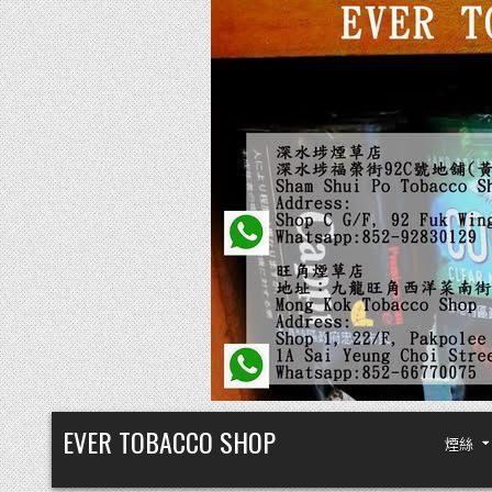
Skip
EVER TOBACCO SHOP
煙絲
to
content