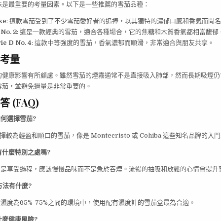
味是最重要的考量因素。以下是一些推薦的雪茄品種：
ke
: 這款雪茄受到了不少雪茄愛好者的追捧，以其獨特的濃郁口感和香氣而聞
No. 2
: 這是一款經典的雪茄，適合各種場合，它的焦糖和木質香氣都相當馥郁
ie D No. 4
: 這款中等強度的雪茄，香氣濃郁而順滑，非常適合與朋友共享。
考量
的健康影響有所顧慮。雖然雪茄的煙霧通常不是直接吸入肺部，然而長期吸煙仍
雪茄，並避免過量是非常重要的。
 (FAQ)
如何選擇雪茄?
選擇較為輕盈和順口的雪茄，像是 Montecristo 或 Cohiba 這些知名品牌的入
法有什麼特別之處嗎?
調的是享受過程，應該慢慢品味而不是急於吞煙。流暢的抽吸和放鬆的心情會提升
方法有什麼?
持在濕度為65%-75%之間的環境中，使用配有濕度計的雪茄盒最為合適。
什麼健康風險?