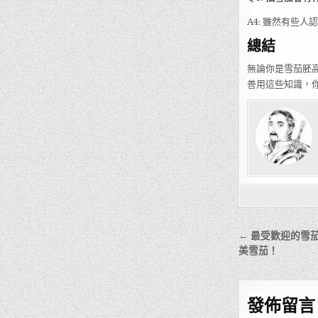
A4: 雖然有些
總結
無論你是雪茄胚
善用這些知識，
文
← 最受歡迎的雪
章
美雪茄！
導
覽
發佈留言