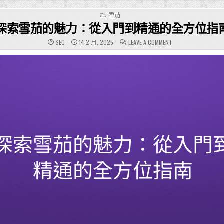
POSTED
雪茄
IN
探索雪茄的魅力：從入門到精通的全方位指
ON
SEO
14 2 月, 2025
LEAVE A COMMENT
探
索
雪
茄
的
魅
力：
從
入
門
到
精
通
的
全
方
位
指
南