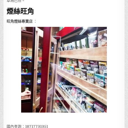
草為己任。
煙絲旺角
旺角煙絲專賣店
：
國內查詢：
18717731351