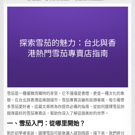
探
索
雪
茄
的
魅
力：
台
北
與
香
港
熱
門
雪
茄
專
賣
店
指
南
雪茄是一種優雅而獨特的享受，它不僅僅是香煙，更是一種文化的象
徵。在台北與香港這兩個城市，雪茄專賣店遍布街頭巷尾，吸引著眾
多雪茄愛好者。這篇文章將為你提供必備的指南，從如何選擇雪茄到
搜尋最好的雪茄專賣店，幫助你深入了解這個美妙的世界。
一、雪茄入門：從哪里開始？
對於初學者來說，選擇雪茄可能會讓人感到困惑。接下來，我們將分