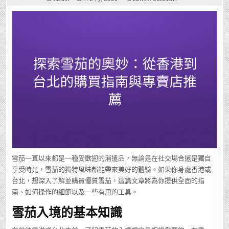
探
索
雪
茄
的
奧
妙：
從
香
港
到
台
北
的
購
買
指
南
與
專
賣
店
推
薦
雪茄一直以來都是一種受歡迎的消遣品，無論是在社交場合還是獨自
享受時光，雪茄的獨特風味都能帶來美好的體驗。如果你身處香港或
台北，想深入了解並購買優質雪茄，這篇文章將為你提供全面的指
南、如何操作的細節以及一些有用的工具。
雪茄入境的基本知識