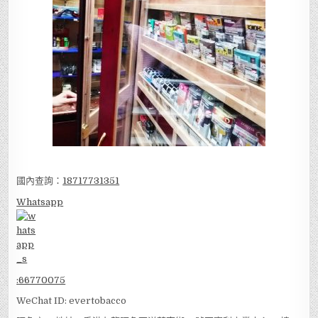
國內查詢：
18717731351
Whatsapp
:
66770075
WeChat ID: evertobacco