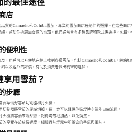
茄的最佳途徑
商店
品質的Camacho和Cohiba雪茄，專業的雪茄商店是絕佳的選擇。在這些商
議，幫助你挑選最合適的雪茄。他們通常會有多種品牌和款式供選擇，包括Camach
的便利性
，用戶可以方便地在網上找到各種雪茄，包括Camacho和Cohiba。網站如Ci
介紹以及客戶的評價，有助於消費者做出明智的選擇。
確享用雪茄？
的步驟
需要準備好雪茄切割器和打火機。
用切割器將雪茄的尾端切掉，這一步可以確保你吸煙時空氣能自由流通。
打火機將雪茄末端點燃，記得均勻地加熱，以免燒焦。
茄的享受在於放慢速度，細細品味煙霧中所蘊含的香氣與風味。