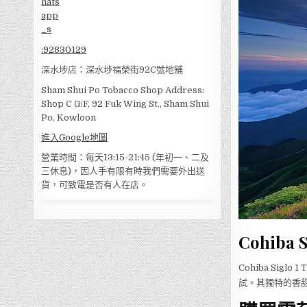
:
92830129
深水埗店：深水埗福榮街92C號地舖
Sham Shui Po Tobacco Shop Address:
Shop C G/F, 92 Fuk Wing St., Sham Shui
Po, Kowloon
進入Google地圖
營業時間：每天13:15-21:45 (年初一、二及
三休息)，因人手有限有時我們需要外出送
貨，可致電是否有人在店。
Cohiba 
Cohiba Si
試。其獨特的香