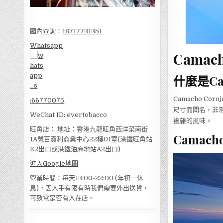
國內查詢：
18717731351
Whatsapp
Camac
什麼是Cam
Camacho C
:
66770075
尺寸而聞名，非
WeChat ID: evertobacco
複雜的風味。
旺角店： 地址：香港九龍旺角西洋菜南街
Camach
1A號百寶利商業中心22樓01室(港鐵旺角站
E2出口或港鐵油麻地站A2出口)
進入Google地圖
營業時間：每天13:00-22:00 (年初一休
息)，因人手有限有時我們需要外出送貨，
可致電是否有人在店。