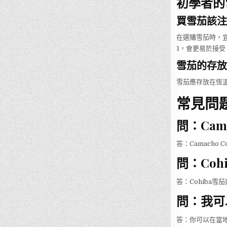
初學者的
買雪茄該注
在選購雪茄時，宜
1，會更易於接受
雪茄的存放
雪茄應存放在恆溫
常見問題
問：Cama
答：Camacho
問：Coh
答：Cohiba
問：我可
答：你可以在當地