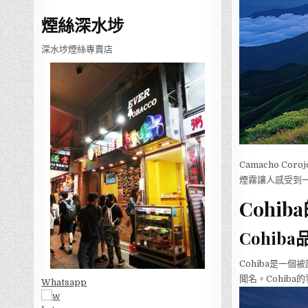
煙絲深水埗
深水埗煙絲專賣店
Camacho C
煙霧讓人感受到
Cohi
Cohib
Cohiba是一
聞名。Cohib
Whatsapp