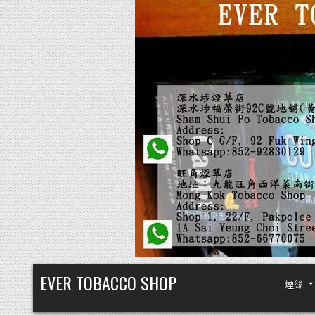
Skip
EVER TOBACCO SHOP
煙絲
to
content