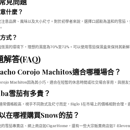
常見問題
意什麼？
注意品牌、風味以及大小尺寸。對於初學者來說，選擇口感較為溫和的雪茄，如Cohi
。
方式？
恆濕的環境下，理想的濕度為70%至72%。可以使用雪茄保濕盒來保持其新鮮
解答(FAQ)
cho Corojo Machitos適合哪種場合？
 Corojo Machitos因為其小巧，適合在短暫的休息時間或社交場合享用，與
iba雪茄有多貴？
雪茄通常價格較高，視乎不同款式及尺寸而定，Siglo 1在市場上的價格相對合理
以在哪裡購買Snow的茄？
的雪茄專賣店、網上商店如CigarHome，還有一些大宗販賣商店如7-Eleve