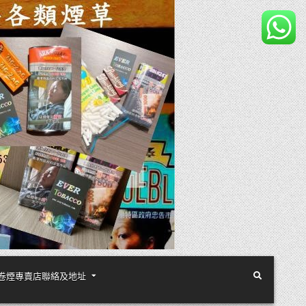
煙絲手卷煙專賣店聯絡及地址