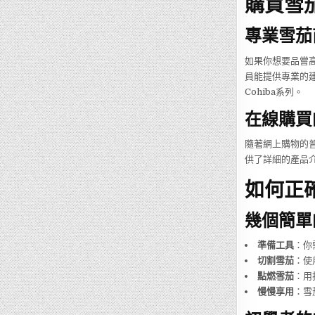
購買雪
專業雪茄
如果你想要品嘗高
員能提供專業的建
Cohiba系列。
在線購買
隨著網上購物的普及
供了詳細的產品
如何正
幾個簡單
準備工具
：你
切割雪茄
：使
點燃雪茄
：用
慢慢享用
：雪