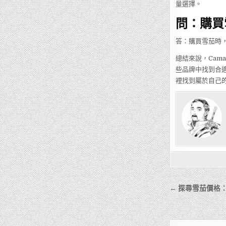
量選擇。
問：購買
答：購買雪茄時
總結來說，Cama
些品牌中找到合
裡找到屬於自己
文
← 探尋雪茄價格
章
導