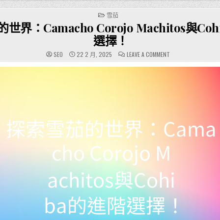
POSTED
雪茄
IN
界：Camacho Corojo Machitos與Co
選擇！
ON
SEO
22 2 月, 2025
LEAVE A COMMENT
探
索
雪
茄
的
世
界：
CAMACHO
COROJO
MACHITOS
與
COHIBA
的
進
階
選
擇！