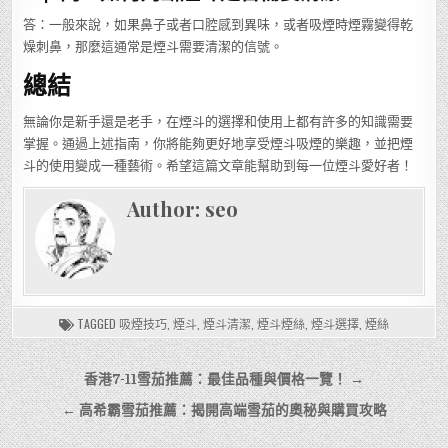
答：一般來說，如果鼻子或者口腔感到異味，或者吸煙時煙霧變得乾
燥刺鼻，那麼這通常是煙斗需要清潔的信號。
總結
無論你是新手還是老手，在煙斗的選擇和使用上都有許多的知識需要
掌握。通過上述指南，你將能夠更好地享受煙斗吸煙的樂趣，並把煙
斗的使用變成一種藝術。希望這篇文章能幫助到每一位煙斗愛好者！
Author:
seo
TAGGED
吸煙技巧
,
煙斗
,
煙斗清潔
,
煙斗煙絲
,
煙斗選擇
,
煙絲
文
香港7-11雪茄推薦：最佳品種與價格一覽！ →
章
← 高希霸雪茄推薦：揭開高端雪茄的奧秘與購買攻略
導