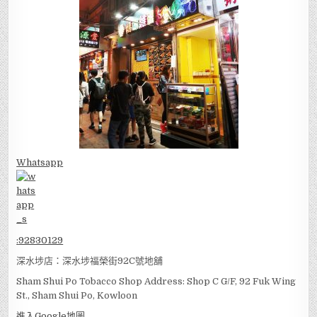
Whatsapp
:
92830129
深水埗店：深水埗福榮街92C號地舖
Sham Shui Po Tobacco Shop Address: Shop C G/F, 92 Fuk Wing
St., Sham Shui Po, Kowloon
進入Google地圖