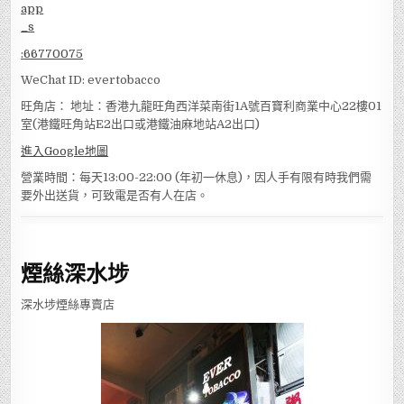
:
66770075
WeChat ID: evertobacco
旺角店： 地址：香港九龍旺角西洋菜南街1A號百寶利商業中心22樓01
室(港鐵旺角站E2出口或港鐵油麻地站A2出口)
進入Google地圖
營業時間：每天13:00-22:00 (年初一休息)，因人手有限有時我們需
要外出送貨，可致電是否有人在店。
煙絲深水埗
深水埗煙絲專賣店