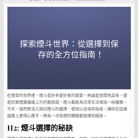
探
索
煙
斗
世
界：
從
選
擇
到
保
存
的
全
方
位
指
南！
在煙草的世界裡，煙斗是許多愛好者的最愛。無論是悠閒地品味，還
是欣賞煙霧緩緩上升的藝術感，煙斗都能為日常生活增加一絲優雅。
今天，我們將深入探討煙斗的選擇、使用以及保存指南，讓你在這條
道路上更得心應手，將每一次吸煙的體驗都發揮到極致。
H2: 煙斗選擇的秘訣