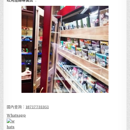
旺角煙絲專賣店
：
國內查詢：
18717731351
Whatsapp