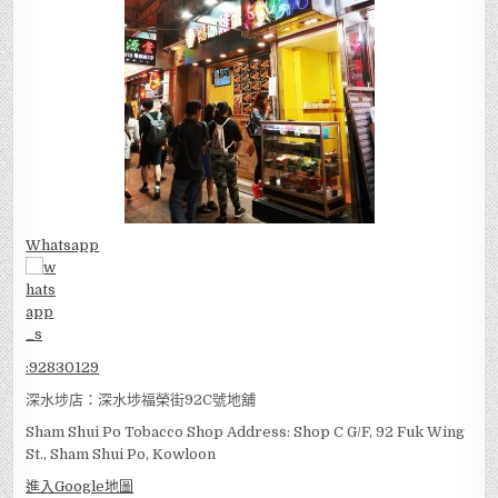
Whatsapp
:
92830129
深水埗店：深水埗福榮街92C號地舖
Sham Shui Po Tobacco Shop Address: Shop C G/F, 92 Fuk Wing
St., Sham Shui Po, Kowloon
進入Google地圖