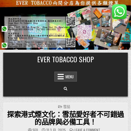
Skip
EVER TOBACCO SHOP
to
content
MENU
POSTED
雪茄
IN
探索港式煙文化：雪茄愛好者不可錯過
的品牌與必備工具！
ON
SEO
31 3 月, 2025
LEAVE A COMMENT