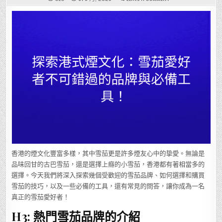
探
索
港
式
煙
文
化：
雪
茄
愛
好
者
不
可
錯
過
的
品
牌
與
必
備
工
具！
香港的煙文化豐富多樣，其中雪茄更是許多煙友心中的挚愛。無論是
品味回甘的古巴雪茄，還是選擇上癮的小雪茄，香港都有著相當多的
選擇。今天我們將深入探索幾個受歡迎的雪茄品牌、如何選擇和購買
雪茄的技巧，以及一些必備的工具，還有常見的問答，讓你成為一名
真正的雪茄愛好者！
H3: 熱門雪茄品牌的介紹