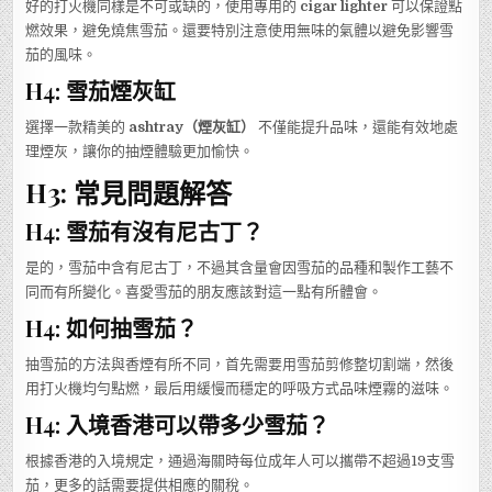
好的打火機同樣是不可或缺的，使用專用的
cigar lighter
可以保證點
燃效果，避免燒焦雪茄。還要特別注意使用無味的氣體以避免影響雪
茄的風味。
H4: 雪茄煙灰缸
選擇一款精美的
ashtray（煙灰缸）
不僅能提升品味，還能有效地處
理煙灰，讓你的抽煙體驗更加愉快。
H3: 常見問題解答
H4: 雪茄有沒有尼古丁？
是的，雪茄中含有尼古丁，不過其含量會因雪茄的品種和製作工藝不
同而有所變化。喜愛雪茄的朋友應該對這一點有所體會。
H4: 如何抽雪茄？
抽雪茄的方法與香煙有所不同，首先需要用雪茄剪修整切割端，然後
用打火機均勻點燃，最后用緩慢而穩定的呼吸方式品味煙霧的滋味。
H4: 入境香港可以帶多少雪茄？
根據香港的入境規定，通過海關時每位成年人可以攜帶不超過19支雪
茄，更多的話需要提供相應的關稅。