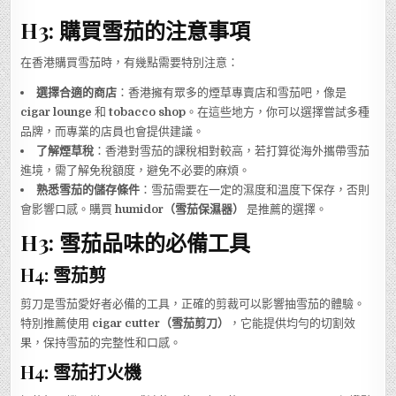
H3: 購買雪茄的注意事項
在香港購買雪茄時，有幾點需要特別注意：
選擇合適的商店
：香港擁有眾多的煙草專賣店和雪茄吧，像是
cigar lounge
和
tobacco shop
。在這些地方，你可以選擇嘗試多種
品牌，而專業的店員也會提供建議。
了解煙草稅
：香港對雪茄的課稅相對較高，若打算從海外攜帶雪茄
進境，需了解免稅額度，避免不必要的麻煩。
熟悉雪茄的儲存條件
：雪茄需要在一定的濕度和溫度下保存，否則
會影響口感。購買
humidor（雪茄保濕器）
是推薦的選擇。
H3: 雪茄品味的必備工具
H4: 雪茄剪
剪刀是雪茄愛好者必備的工具，正確的剪裁可以影響抽雪茄的體驗。
特別推薦使用
cigar cutter（雪茄剪刀）
，它能提供均勻的切割效
果，保持雪茄的完整性和口感。
H4: 雪茄打火機