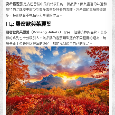
高希霸雪茄
是古巴雪茄中最具代表性的一個品牌，因其豐富的味道和
獨特的品牌歷史而受到眾多雪茄愛好者的青睞。高希霸的雪茄種類繁
多，特別適合重視品味和享受的煙友。
H4: 羅密歐與茱麗葉
羅密歐與茱麗葉（Romeo y Julieta）
是另一個受追捧的品牌，其多
樣的系列也十分吸引人。該品牌的雪茄類型適合不同程度的煙友，無
論是新手還是經驗豐富的煙民，都能找到適合自己的產品。