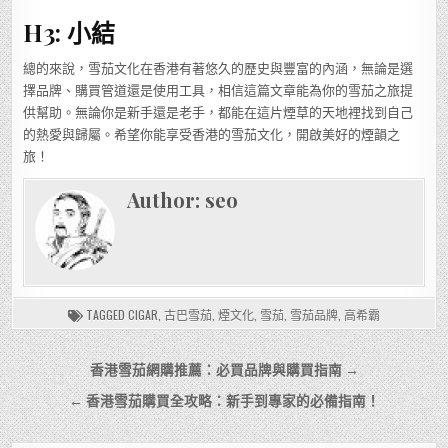
H3: 小結
總的來說，雪茄文化在香港有著悠久的歷史與豐富的內涵，無論是選
擇品牌、購買管道還是使用工具，相信這篇文章能為你的雪茄之旅提
供幫助。無論你是新手還是老手，都能在這片煙草的天地裡找到自己
的熱愛與歸屬。希望你能享受香港的雪茄文化，開啟美好的煙韻之
旅！
Author:
seo
TAGGED
CIGAR
,
古巴雪茄
,
煙文化
,
雪茄
,
雪茄品牌
,
高希霸
文
香港雪茄網購推薦：必買品牌與購買指南 →
章
← 香港雪茄購買全攻略：新手到專家的必備指南！
導