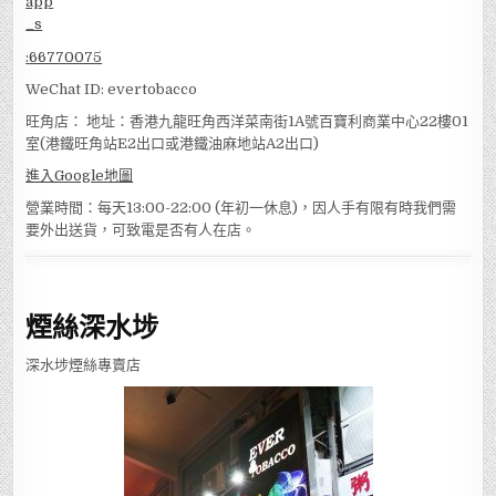
:
66770075
WeChat ID: evertobacco
旺角店： 地址：香港九龍旺角西洋菜南街1A號百寶利商業中心22樓01
室(港鐵旺角站E2出口或港鐵油麻地站A2出口)
進入Google地圖
營業時間：每天13:00-22:00 (年初一休息)，因人手有限有時我們需
要外出送貨，可致電是否有人在店。
煙絲深水埗
深水埗煙絲專賣店