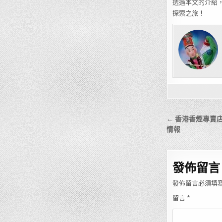
透過本文的介紹
探索之旅！
文
← 香港香煙專賣
章
情報
導
覽
發佈留言
發佈留言必須填
留言
*