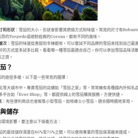
寸和形狀
：雪茄的大小、形狀會影響其燃燒方式和味道。常見的尺寸有Robusto和C
昂的Torpedo或絕對經典的Corona，都有不同的風味。
層次
：雪茄的味道從香甜到辛辣都有。可以嘗試不同品牌的雪茄來找到自己最
好的方式是多試多比較，看看哪一種雪茄最適合自己。你可以參加雪茄品味活
茄之旅。
茄？
茄的途徑多樣，以下是一些常見的選擇：
北等大城市中，專賣雪茄的店鋪如「雪茄之家」等，常常擁有各種國內外知名
多平台如「Ever Shop」等，都提供線上的雪茄購買服務，方便快捷。
店
：有些便利商店也會販售小型雪茄，如哈維士小雪茄，適合隨時隨地享用。
與儲存
到環境影響，要注意以下保養方法：
茄的最佳儲存濕度在65%至75%之間。可以使用專業的雪茄保濕器來達成。