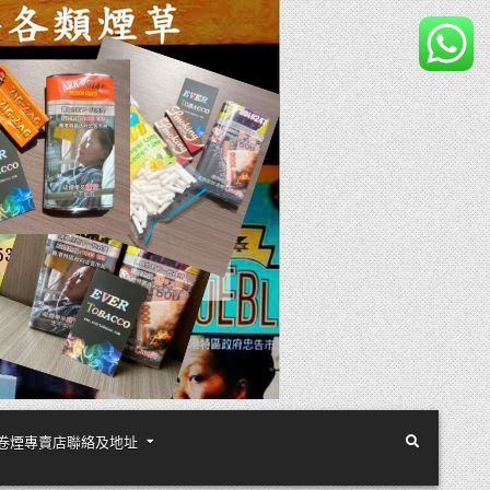
煙絲手卷煙專賣店聯絡及地址