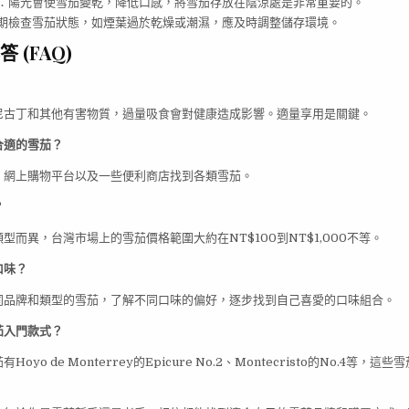
：陽光會使雪茄變乾，降低口感，將雪茄存放在陰涼處是非常重要的。
期檢查雪茄狀態，如煙葉過於乾燥或潮濕，應及時調整儲存環境。
 (FAQ)
尼古丁和其他有害物質，過量吸食會對健康造成影響。適量享用是關鍵。
合適的雪茄？
、網上購物平台以及一些便利商店找到各類雪茄。
？
型而異，台灣市場上的雪茄價格範圍大約在NT$100到NT$1,000不等。
口味？
同品牌和類型的雪茄，了解不同口味的偏好，逐步找到自己喜愛的口味組合。
茄入門款式？
oyo de Monterrey的Epicure No.2、Montecristo的No.4等，
。