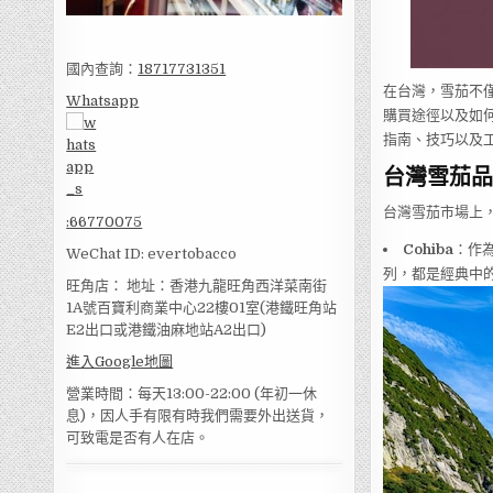
國內查詢：
18717731351
在台灣，雪茄不
Whatsapp
購買途徑以及如
指南、技巧以及
台灣雪茄品
台灣雪茄市場上
:
66770075
Cohiba
：作為
WeChat ID: evertobacco
列，都是經典中
旺角店： 地址：香港九龍旺角西洋菜南街
1A號百寶利商業中心22樓01室(港鐵旺角站
E2出口或港鐵油麻地站A2出口)
進入Google地圖
營業時間：每天13:00-22:00 (年初一休
息)，因人手有限有時我們需要外出送貨，
可致電是否有人在店。