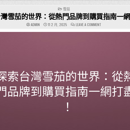
POSTED
雪茄
IN
台灣雪茄的世界：從熱門品牌到購買指南一
ON
ADMIN
11 2 月, 2025
LEAVE A COMMENT
探
索
台
灣
雪
茄
的
世
界：
從
熱
門
品
牌
到
購
買
指
南
一
網
打
盡！