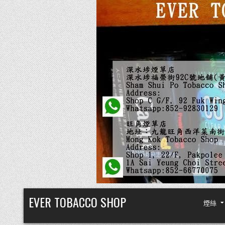
Skip
EVER TOBACCO SHOP
煙絲
to
content