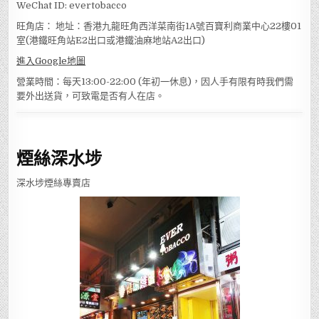
:
66770075
WeChat ID: evertobacco
旺角店： 地址：香港九龍旺角西洋菜南街1A號百寶利商業中心22樓01
室(港鐵旺角站E2出口或港鐵油麻地站A2出口)
進入Google地圖
營業時間：每天13:00-22:00 (年初一休息)，因人手有限有時我們需
要外出送貨，可致電是否有人在店。
煙絲深水埗
深水埗煙絲專賣店