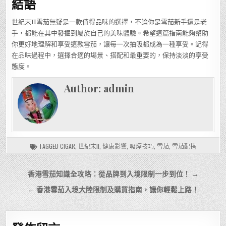
結語
世紀末II雪茄無疑是一款值得品味的選擇，不論你是雪茄新手還是老
手，都能在其中發掘到屬於自己的美味體驗。希望這篇指南能夠幫助
你更好地理解和享受這款雪茄，讓每一次抽吸都成為一種享受。記得
在品味過程中，選擇合適的場景、搭配和最重要的，保持淡淡的享受
態度。
Author:
admin
TAGGED
CIGAR
,
世紀末II
,
健康影響
,
吸煙技巧
,
雪茄
,
雪茄配搭
文
香港雪茄知識全攻略：從品牌到入境限制一步到位！ →
章
← 香港雪茄入境大陸限制及購買指南，讓你輕鬆上路！
導
覽