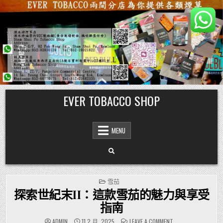
Skip
EVER TOBACCO SHOP
to
content
MENU
POSTED
雪茄
IN
探索世紀末II：這款雪茄的魅力與享受
指南
ON
ADMIN
11 2 月, 2025
LEAVE A COMMENT