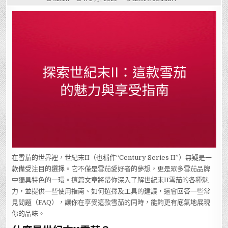
探
索
世
紀
末
II：
這
款
雪
茄
的
魅
力
與
享
受
指
南
在雪茄的世界裡，世紀末II（也稱作“Century Series II”）無疑是一
款備受注目的選擇。它不僅是雪茄愛好者的夢想，更是眾多雪茄品牌
中獨具特色的一環。這篇文章將帶你深入了解世紀末II雪茄的各種魅
力，並提供一些使用指南、如何選擇及工具的建議，還會回答一些常
見問題（FAQ），讓你在享受這款雪茄的同時，能夠更有底氣地展現
你的品味。