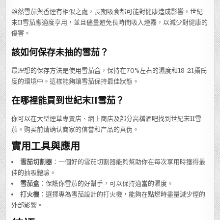
雖然雪茄與香煙有相似之處，長期吸食都可能對健康造成影響。世紀
末II雪茄應適度享用，並且儘量避免長時間吸入煙霧，以減少對健康的
傷害。
該如何保存未抽的雪茄？
最理想的保存方法是使用雪茄盒，保持在70%左右的濕度和18-21攝氏
度的環境中。這樣能夠讓雪茄保持最佳狀態。
在哪裡能買到世紀末II雪茄？
你可以在大型煙草專賣店、網上商店及部分高檔酒吧找到世紀末II雪
茄。购买前请确认商家的信誉和产品的真伪。
實用工具與應用
雪茄切割器
：一個好的雪茄切割器能夠幫助你在每次享用時獲得最
佳的抽吸體驗。
雪茄盒
：保護你雪茄的好幫手，可以保持適當的濕度。
打火機
：選擇專為雪茄設計的打火機，能夠在點燃時盡量減少煙的
外部影響。