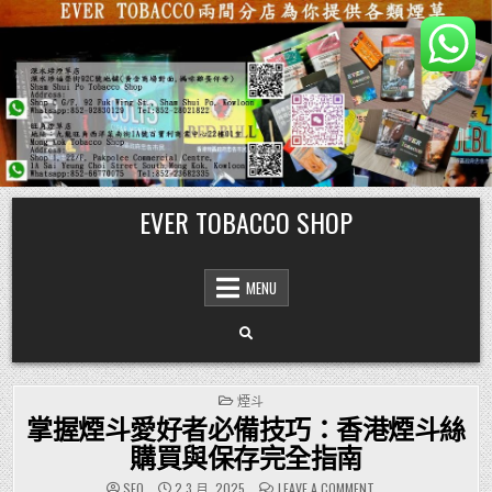
Skip
EVER TOBACCO SHOP
to
content
MENU
POSTED
煙斗
IN
掌握煙斗愛好者必備技巧：香港煙斗絲
購買與保存完全指南
ON
SEO
2 3 月, 2025
LEAVE A COMMENT