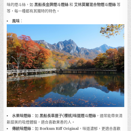
味的煙斗絲，如
黑船長金牌煙斗煙絲
和
艾林莫爾混合物煙斗煙絲
等
等，每一種都有其獨特的特色。
風味
：
水果味煙絲
：如
黑船長車厘子(櫻桃)味道煙斗煙絲
，通常能帶來清
新甜美的吸煙體驗，適合喜歡果香的人。
傳統味煙絲
：如
Borkum Riff Original
，味道濃郁，更適合喜歡