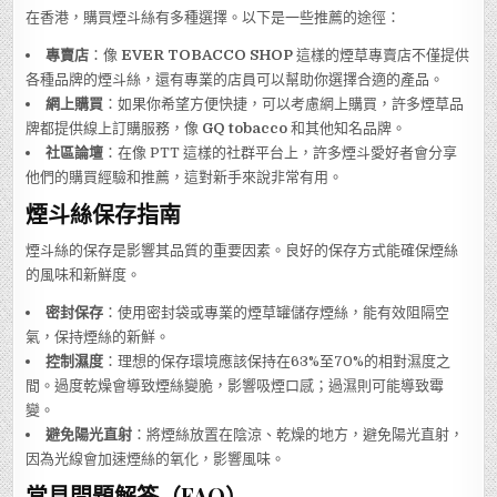
在香港，購買煙斗絲有多種選擇。以下是一些推薦的途徑：
專賣店
：像
EVER TOBACCO SHOP
這樣的煙草專賣店不僅提供
各種品牌的煙斗絲，還有專業的店員可以幫助你選擇合適的產品。
網上購買
：如果你希望方便快捷，可以考慮網上購買，許多煙草品
牌都提供線上訂購服務，像
GQ tobacco
和其他知名品牌。
社區論壇
：在像 PTT 這樣的社群平台上，許多煙斗愛好者會分享
他們的購買經驗和推薦，這對新手來說非常有用。
煙斗絲保存指南
煙斗絲的保存是影響其品質的重要因素。良好的保存方式能確保煙絲
的風味和新鮮度。
密封保存
：使用密封袋或專業的煙草罐儲存煙絲，能有效阻隔空
氣，保持煙絲的新鮮。
控制濕度
：理想的保存環境應該保持在63%至70%的相對濕度之
間。過度乾燥會導致煙絲變脆，影響吸煙口感；過濕則可能導致霉
變。
避免陽光直射
：將煙絲放置在陰涼、乾燥的地方，避免陽光直射，
因為光線會加速煙絲的氧化，影響風味。
常見問題解答（FAQ）