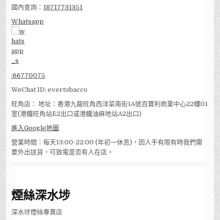
國內查詢：
18717731351
Whatsapp
:
66770075
WeChat ID: evertobacco
旺角店： 地址：香港九龍旺角西洋菜南街1A號百寶利商業中心22樓01
室(港鐵旺角站E2出口或港鐵油麻地站A2出口)
進入Google地圖
營業時間：每天13:00-22:00 (年初一休息)，因人手有限有時我們需
要外出送貨，可致電是否有人在店。
煙絲深水埗
深水埗煙絲專賣店