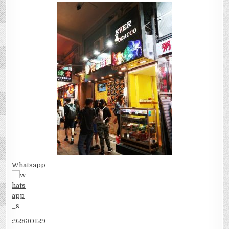
Whatsapp
:
92830129