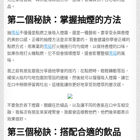
品。
第二個秘訣：掌握抽煙的方法
抽
雪茄
不僅僅是點燃之後吸入煙霧，還是一種藝術。要享受永興香煙
的美妙口感，正確的抽煙方法是非常重要的。 我會建議你學會正確的
點燃方式，用專業的
雪茄
打火機進行均勻燒烤，以保持香煙的口味。
如果你用打火機點燃，它不但會燒壞煙草，還會影響整個
雪茄
的風
味。
我之前有朋友跟我分享過他學會的技巧：在點燃時，輕輕轉動雪茄，
確保火焰均勻地包圍到雪茄的邊緣，然後就可以慢慢吸入煙霧，讓它
在口中稍微停留再吐出。這樣能讓你更好地享受到煙草的層次感。
不要急於吞下煙霧，關鍵在於細品，以及讓不同的香氣在口中互相交
融。我每次有朋友來家裡聚會，我都會這樣教他們，他們後來都表示
效果很好。
第三個秘訣：搭配合適的飲品