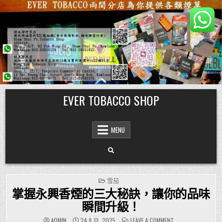
Skip
EVER TOBACCO SHOP
to
content
MENU
POSTED
雪茄
IN
掌握永興香煙的三大秘訣，讓你的品味
瞬間升級！
ON
ADMIN
24 9 月, 2025
LEAVE A COMMENT