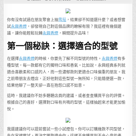
掌
握
永
興
香
你有沒有試過在朋友聚會上抽
雪茄
，結果卻不知道選什麼？或者想嘗
煙
的
試
永興香煙
，卻發現自己對這個品牌的瞭解有限？我這裡有幾個建
三
大
議，讓你能輕鬆玩轉
永興香煙
，瞬間提升品味！
秘
訣，
讓
第一個秘訣：選擇適合的型號
你
的
品
味
在選擇
永興香煙
的時候，你要先了解不同型號的特性。
永興香煙
有多
瞬
間
種型號，每一款都有它的獨特口味和香氣。比如說，永興經典系列就
升
級！
適合喜歡柔和口感的人，而一些濃郁款則更適合口味偏重的朋友。我
之前帶朋友去煙店，正好他對這些型號一無所知，只能隨便選一款，
結果他聊了一整天卻一直在抱怨口感不如意。
這時，我建議你不妨多聽聽店員的建議，或者查查購買平台的評價。
根據自己的喜好，選擇對口味有共鳴的型號，這樣抽起來才能更加愉
悅。
我還建議你可以提前嘗試一些小試煙包。你可以訂購幾款不同型號，
先在家裡嘗試，再決定哪款適合你，這樣不會購買到不合心意的產