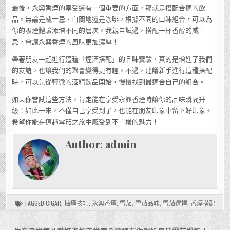
最後，永興香煙的享受還有一個重要的方面，那就是搭配合適的飲
品。無論是威士忌、白蘭地還是咖啡，根據不同的口味組合，可以為
你的吸煙體驗添增不同的層次。我親自試過，搭配一杯香醇的威士
忌，會讓永興香煙的風味更加濃厚！
帶著朋友一起進行這種「煙酒搭配」的品味實驗，真的是增進了我們
的友誼，也讓我們的聚會變得更有趣。不過，建議新手進行這種搭配
時，可以先從輕微的酒精飲品開始，慢慢找到最適合自己的組合。
如果你嘗試這些方法，肯定能在享受永興香煙時讓你的品味瞬間升
級！如此一來，不僅自己享受到了，也能在朋友印象中留下好印象。
希望你能在這趟雪茄之旅中感受到不一樣的魅力！
Author:
admin
TAGGED
CIGAR
,
抽煙技巧
,
永興香煙
,
雪茄
,
雪茄品味
,
雪茄選擇
,
香煙搭配