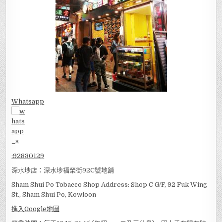
Whatsapp
:
92830129
深水埗店：深水埗福榮街92C號地舖
Sham Shui Po Tobacco Shop Address: Shop C G/F, 92 Fuk Wing
St., Sham Shui Po, Kowloon
進入Google地圖