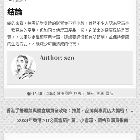
結論
總的來看，抽雪茄對身體的影響並不容小覷。雖然不少人認為雪茄是
一種高端的享受，但如同其他煙草產品一樣，它帶來的健康風險是事
實。，如果決定繼續享用雪茄，建議要謹慎和有所節制，並保持健康
的生活方式，才能減少可能造成的傷害。
Author:
seo
TAGGED
CIGAR
,
健康風險
,
尼古丁
,
抽菸
,
焦油
,
雪茄
文
香港手捲煙絲與煙盒購買全攻略：推薦、品牌與專賣店大揭密！ →
章
← 2024年香港7-11必買雪茄推薦：小雪茄、價格及購買指南
導
覽