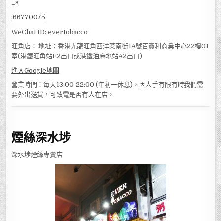
:
66770075
WeChat ID: evertobacco
旺角店： 地址：香港九龍旺角西洋菜南街1A號百寶利商業中心22樓01
室(港鐵旺角站E2出口或港鐵油麻地站A2出口)
進入Google地圖
營業時間：每天13:00-22:00 (年初一休息)，因人手有限有時我們需
要外出送貨，可致電是否有人在店。
煙絲深水埗
深水埗煙絲專賣店