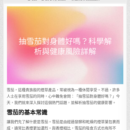
抽
雪
茄
對
身
體
好
嗎？
科
學
解
析
與
健
康
風
險
詳
解
雪茄，這種貴族般的煙草產品，常被視為一種休閒享受。不過，許多
人士在享用雪茄的同時，心中難免會問：「抽雪茄對身體好嗎？」今
天，我們就來深入探討這個熱門話題，並解析抽雪茄的健康影響。
雪茄的基本常識
讓我們先了解什麼是雪茄。雪茄是由經過發酵和乾燥的煙草葉包裹而
成，通常比香煙更加濃烈。與香煙相比，雪茄的吸食方式也有所不