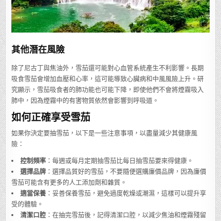
其他潛在風險
除了尼古丁與焦油外，雪茄還可能對心血管系統產生不利影響。長期
吸食雪茄會增加血壓和心率，這可能導致心臟病和中風風險上升。研
究顯示，雪茄吸食者的肺功能也可能下降，即使他們不會將煙霧吸入
肺中，因為煙霧中的有害物質依然會影響到呼吸道。
如何正確享受雪茄
如果你決定要抽雪茄，以下是一些注意事項，以盡量減少其健康風
險：
控制頻率
：每週或每月定期抽雪茄比每日抽雪茄要來得健康。
選擇品牌
：選擇品質好的雪茄，不要隨便選購廉價品牌，因為廉價
雪茄可能含有更多的人工添加劑和雜質。
適當保養
：妥善保養雪茄，避免過度乾燥或潮濕，這樣可以提升享
受的體驗。
清潔口腔
：在抽完雪茄後，記得清潔口腔，以減少焦油和煙霧殘留