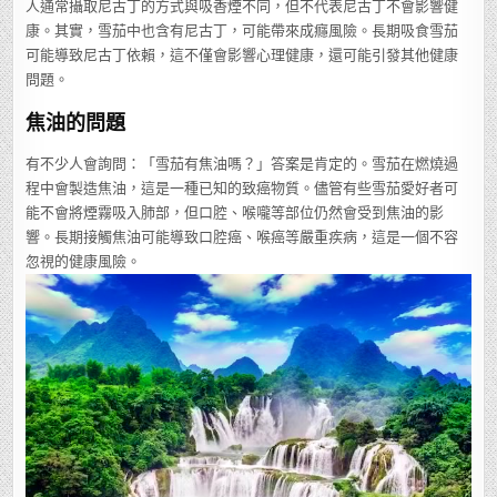
人通常攝取尼古丁的方式與吸香煙不同，但不代表尼古丁不會影響健
康。其實，雪茄中也含有尼古丁，可能帶來成癮風險。長期吸食雪茄
可能導致尼古丁依賴，這不僅會影響心理健康，還可能引發其他健康
問題。
焦油的問題
有不少人會詢問：「雪茄有焦油嗎？」答案是肯定的。雪茄在燃燒過
程中會製造焦油，這是一種已知的致癌物質。儘管有些雪茄愛好者可
能不會將煙霧吸入肺部，但口腔、喉嚨等部位仍然會受到焦油的影
響。長期接觸焦油可能導致口腔癌、喉癌等嚴重疾病，這是一個不容
忽視的健康風險。