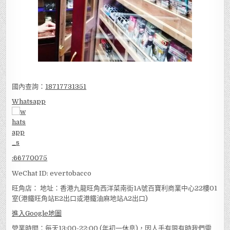
國內查詢：
18717731351
Whatsapp
:
66770075
WeChat ID: evertobacco
旺角店： 地址：香港九龍旺角西洋菜南街1A號百寶利商業中心22樓01
室(港鐵旺角站E2出口或港鐵油麻地站A2出口)
進入Google地圖
營業時間：每天13:00-22:00 (年初一休息)，因人手有限有時我們需