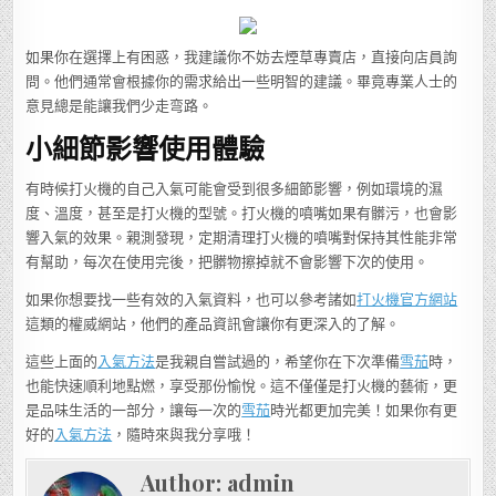
如果你在選擇上有困惑，我建議你不妨去煙草專賣店，直接向店員詢
問。他們通常會根據你的需求給出一些明智的建議。畢竟專業人士的
意見總是能讓我們少走弯路。
小細節影響使用體驗
有時候打火機的自己入氣可能會受到很多細節影響，例如環境的濕
度、溫度，甚至是打火機的型號。打火機的噴嘴如果有髒污，也會影
響入氣的效果。親測發現，定期清理打火機的噴嘴對保持其性能非常
有幫助，每次在使用完後，把髒物擦掉就不會影響下次的使用。
如果你想要找一些有效的入氣資料，也可以參考諸如
打火機官方網站
這類的權威網站，他們的產品資訊會讓你有更深入的了解。
這些上面的
入氣方法
是我親自嘗試過的，希望你在下次準備
雪茄
時，
也能快速順利地點燃，享受那份愉悅。這不僅僅是打火機的藝術，更
是品味生活的一部分，讓每一次的
雪茄
時光都更加完美！如果你有更
好的
入氣方法
，隨時來與我分享哦！
Author:
admin