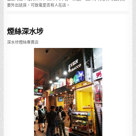
要外出送貨，可致電是否有人在店。
煙絲深水埗
深水埗煙絲專賣店