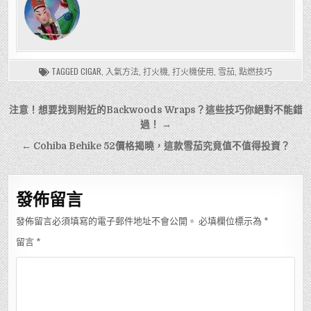
TAGGED
CIGAR
,
入氣方法
,
打火機
,
打火機使用
,
雪茄
,
點燃技巧
文
注意！想要找到附近的Backwoods Wraps？這些技巧你絕對不能錯
章
過！ →
導
← Cohiba Behike 52價格揭曉，這款雪茄究竟值不值得投資？
覽
發佈留言
發佈留言必須填寫的電子郵件地址不會公開。
必填欄位標示為
*
留言
*