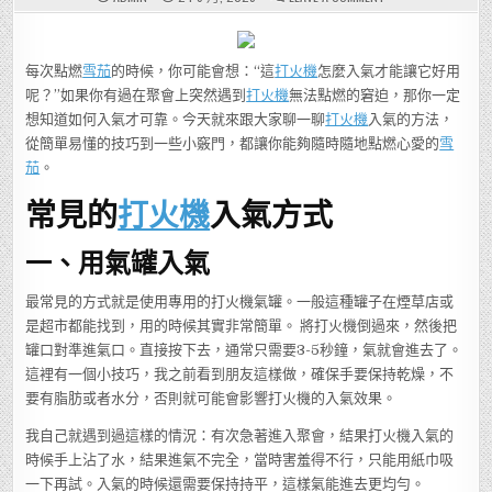
打
火
機
入
氣
每次點燃
雪茄
的時候，你可能會想：“這
打火機
怎麼入氣才能讓它好用
方
法
呢？”如果你有過在聚會上突然遇到
打火機
無法點燃的窘迫，那你一定
揭
秘，
想知道如何入氣才可靠。今天就來跟大家聊一聊
打火機
入氣的方法，
你
知
從簡單易懂的技巧到一些小竅門，都讓你能夠隨時隨地點燃心愛的
雪
道
哪
茄
。
種
方
常見的
打火機
入氣方式
式
最
有
效
一、用氣罐入氣
嗎？
最常見的方式就是使用專用的打火機氣罐。一般這種罐子在煙草店或
是超市都能找到，用的時候其實非常簡單。 將打火機倒過來，然後把
罐口對準進氣口。直接按下去，通常只需要3-5秒鐘，氣就會進去了。
這裡有一個小技巧，我之前看到朋友這樣做，確保手要保持乾燥，不
要有脂肪或者水分，否則就可能會影響打火機的入氣效果。
我自己就遇到過這樣的情況：有次急著進入聚會，結果打火機入氣的
時候手上沾了水，結果進氣不完全，當時害羞得不行，只能用紙巾吸
一下再試。入氣的時候還需要保持持平，這樣氣能進去更均勻。