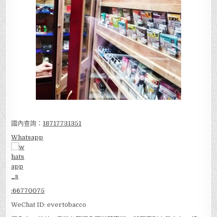
國內查詢：
18717731351
Whatsapp
:
66770075
WeChat ID: evertobacco