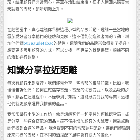
茄。結果顧客們非常開心，甚至在活動結束後，很多人還回來購買當
天試吸的雪茄，銷量明顯上升。
在經營當中，真心建議你舉辦這種小型的品吸活動，邀請一些當地的
雪茄愛好者分享他們的經驗和見解，這不僅能促進顧客間的互動，增
加他們對
bureaudetabac
的黏性，還讓我們的品牌形象得到了提升。
想要更多吸引顧客的方式，可以查找一些專業的營銷書籍，根據不同
的活動進行調整。
知識分享拉近距離
每次有顧客來到店裡，我們經常分享一些雪茄的相關知識。比如，我
慢慢告訴他們：如何正確儲存雪茄、雪茄的切割方式、以及品吸的步
驟。顧客在這過程中，不僅學到了知識，還能感受到我的專業，這樣
他們就更願意選擇我推薦的產品。
我常常舉行小型的工作坊，像是讓顧客們一起學習如何挑選雪茄，或
是分享一些適合搭配的酒品。這不僅能增加顧客的忠誠度，還能幫助
她們找到合適的產品。 我會提到不同的雪茄調味配對，讓他們體驗到
原來同樣的雪茄，在不同的酒搭配下風味會有很大的變化。