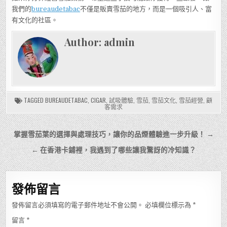
我們的
bureaudetabac
不僅是販賣雪茄的地方，而是一個吸引人、富
有文化的社區。
Author:
admin
TAGGED
BUREAUDETABAC
,
CIGAR
,
試吸體驗
,
雪茄
,
雪茄文化
,
雪茄經營
,
顧
客需求
文
掌握雪茄葉的選擇與處理技巧，讓你的品煙體驗進一步升級！ →
章
← 在香港卡鋪裡，我遇到了哪些讓我驚訝的冷知識？
導
覽
發佈留言
發佈留言必須填寫的電子郵件地址不會公開。
必填欄位標示為
*
留言
*