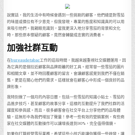
說實話，我的生活中有時候會遇到一些挑剔的顧客，他們總是對雪茄
的味道或價位有不少意見，但我發現，專業的態度和知識真的可以用
來吸引他們。我親眼見識到，當我更深入地分享雪茄的背景和文化
時，那些原本懷疑的顧客，竟然會轉變成忠實的消費者。
加強社群互動
在
bureaudetabac
工作的這段時間，我越來越重視社交媒體運用，因
為它真的是個拉近顧客與品牌距離的好工具。經常發一些雪茄的圖片
和相關文章，並不時回覆顧客的留言，會讓顧客感覺到我們不僅在銷
售，更是在關心他們的需求。這樣就會在顧客心中形成一個良好的品
牌形象。
我特別做了一個月的內容日曆，包括一些雪茄的知識小貼士、雪茄的
品進步技巧，甚至顧客的故事分享。這樣的互動提升了我們社群的活
躍度和參與感。而且，很多顧客會在社交平台上分享他們的品吸體
驗，這無形中為我們增加了聲量！參考一些有效的營銷案例，有些商
家在社交媒體的互動操作可以讓增長達到30%，完全值得借鏡。
如果你打算經營雪茄業務，希望這些小技巧能讓你獲得一些啟發，讓