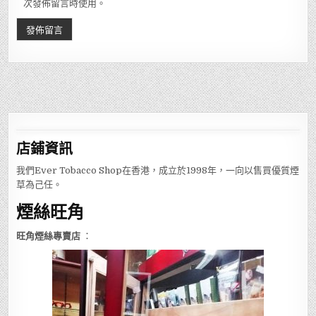
次發佈留言時使用。
店鋪
資訊
我們Ever Tobacco Shop在香港，成立於1998年，一向以售買優質煙
草為己任。
煙絲旺角
旺角煙絲專賣店
：