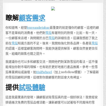
我
在
BUREAUDETABAC
工
作
瞭解
顧客需求
了
3
個
月，
竟
你知道嗎，經營
bureaudetabac
最重要的就是懂你的顧客。這裡的顧
然
客不是單純的消費者，他們對
雪茄
有著特別的熱情。比如，有一天，
發
現
一位顧客來店裡，詢問關於古巴
雪茄
的詳細信息。這讓我想起了我之
了
這
前在
雪茄
知識方面的不足。後來，我開始強化對各品牌、各產區
雪茄
5
個
的認識，這樣當顧客詢問時，我能快速提供解答，顧客自然會更信任
意
想
我，組織的銷售也隨之提升。
不
到
的
我建議你也可以多和顧客交流，問問他們對某款雪茄的看法，這不僅
經
能增加你對市場的理解，也有助於更好地進行產品推薦。參考一些雪
營
秘
茄專業網站或論壇，如
Halfwheel
（加上nofollow標籤），了解最新
訣！
的雪茄回顧和評價，這樣對你跟顧客的對話會大有裨益。
提供
試吸體驗
這是我最驚喜的發現，讓顧客試吸雪茄真的是一個好辦法！我曾經安
排過幾次免費的雪茄品嚐活動，讓新顧客可以試著吸不同風味的雪