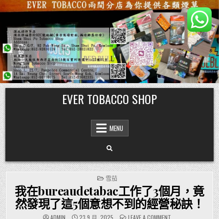
Skip
EVER TOBACCO SHOP
to
content
MENU
POSTED
雪茄
IN
我在bureaudetabac工作了3個月，竟
然發現了這5個意想不到的經營秘訣！
ON
ADMIN
23 9 月, 2025
LEAVE A COMMENT