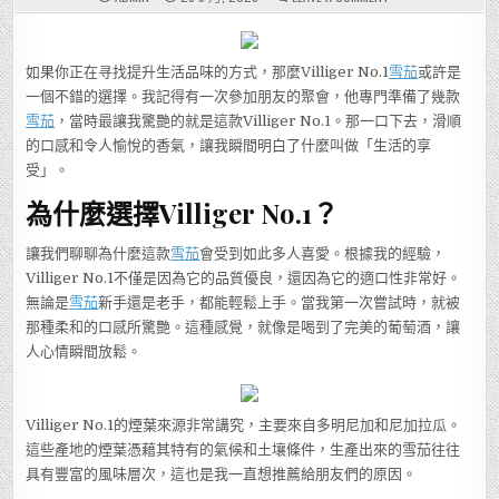
想
要
提
升
生
如果你正在寻找提升生活品味的方式，那麼Villiger No.1
雪茄
或許是
活
品
一個不錯的選擇。我記得有一次參加朋友的聚會，他專門準備了幾款
味？
不
雪茄
，當時最讓我驚艷的就是這款Villiger No.1。那一口下去，滑順
妨
試
的口感和令人愉悅的香氣，讓我瞬間明白了什麼叫做「生活的享
試
這
受」。
款
VILLIGER
為什麼選擇Villiger No.1？
NO.1
雪
茄！
讓我們聊聊為什麼這款
雪茄
會受到如此多人喜愛。根據我的經驗，
Villiger No.1不僅是因為它的品質優良，還因為它的適口性非常好。
無論是
雪茄
新手還是老手，都能輕鬆上手。當我第一次嘗試時，就被
那種柔和的口感所驚艷。這種感覺，就像是喝到了完美的葡萄酒，讓
人心情瞬間放鬆。
Villiger No.1的煙葉來源非常講究，主要來自多明尼加和尼加拉瓜。
這些產地的煙葉憑藉其特有的氣候和土壤條件，生產出來的雪茄往往
具有豐富的風味層次，這也是我一直想推薦給朋友們的原因。