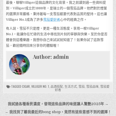
最後，聊聊Villiger這個品牌的文化背景。我之前讀到過一些資料提
到，Villiger成立於1888年，是瑞士的一個雪茄品牌。他們對於煙葉
的選擇非常嚴格，秉持著每一支雪茄都要代表對品質的堅持。這也讓
Villiger No.1成為了許多
雪茄愛好者
心中的經典之作。
有人說，雪茄不只是煙，更是一種生活態度。享用一根Villiger
No.1，能讓你在忙碌的生活中尋找到片刻的寧靜與快樂。至於你是否
體會到這種樂趣，我想你自己來試試就知道了！如果你試了這款雪
茄，歡迎隨時回來分享你的體驗喔！
Author:
admin
TAGGED
CIGAR
,
VILLIGER NO. 1
,
品酒搭配
,
生活方式
,
雪茄
,
雪茄品味
,
雪茄愛
好者
文
我試過各種香菸濃度，發現這些品牌的味道讓人驚艷2025年 →
章
← 我找到了離我最近的bong shop，竟然有這些意想不到的選擇！