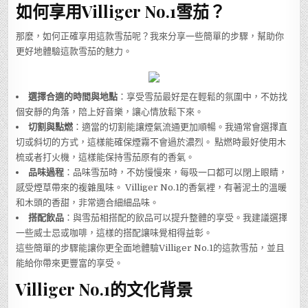
如何享用Villiger No.1雪茄？
那麼，如何正確享用這款雪茄呢？我來分享一些簡單的步驟，幫助你
更好地體驗這款雪茄的魅力。
選擇合適的時間與地點
：享受雪茄最好是在輕鬆的氛圍中，不妨找
個安靜的角落，陪上好音樂，讓心情放鬆下來。
切割與點燃
：適當的切割能讓煙氣流通更加順暢。我通常會選擇直
切或斜切的方式，這樣能確保煙霧不會過於濃烈。 點燃時最好使用木
梳或者打火機，這樣能保持雪茄原有的香氣。
品味過程
：品味雪茄時，不妨慢慢來，每吸一口都可以閉上眼睛，
感受煙草帶來的複雜風味。 Villiger No.1的香氣裡，有著泥土的溫暖
和木頭的香甜，非常適合細細品味。
搭配飲品
：與雪茄相搭配的飲品可以提升整體的享受。我建議選擇
一些威士忌或咖啡，這樣的搭配讓味覺相得益彰。
這些簡單的步驟能讓你更全面地體驗Villiger No.1的這款雪茄，並且
能給你帶來更豐富的享受。
Villiger No.1的文化背景