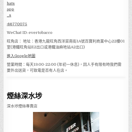
:
66770075
WeChat ID: evertobacco
旺角店： 地址：香港九龍旺角西洋菜南街1A號百寶利商業中心22樓01
室(港鐵旺角站E2出口或港鐵油麻地站A2出口)
進入Google地圖
營業時間：每天13:00-22:00 (年初一休息)，因人手有限有時我們需
要外出送貨，可致電是否有人在店。
煙絲深水埗
深水埗煙絲專賣店