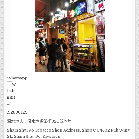
Whatsapp
:
92830129
深水埗店：深水埗福榮街92C號地舖
Sham Shui Po Tobacco Shop Address: Shop C G/F, 92 Fuk Wing
St., Sham Shui Po, Kowloon