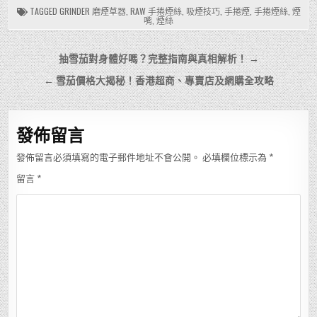
TAGGED
GRINDER 磨煙草器
,
RAW 手捲煙絲
,
吸煙技巧
,
手捲煙
,
手捲煙絲
,
煙
嘴
,
煙絲
文
抽雪茄對身體好嗎？完整指南與真相解析！ →
章
← 雪茄價格大揭秘！香港超商、專賣店及網購全攻略
導
覽
發佈留言
發佈留言必須填寫的電子郵件地址不會公開。
必填欄位標示為
*
留言
*