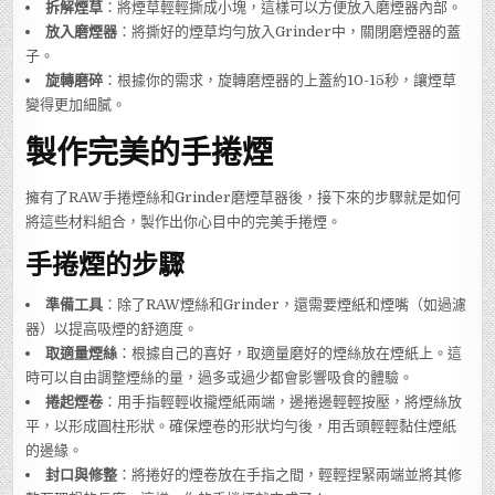
拆解煙草
：將煙草輕輕撕成小塊，這樣可以方便放入磨煙器內部。
放入磨煙器
：將撕好的煙草均勻放入Grinder中，關閉磨煙器的蓋
子。
旋轉磨碎
：根據你的需求，旋轉磨煙器的上蓋約10-15秒，讓煙草
變得更加細膩。
製作完美的手捲煙
擁有了RAW手捲煙絲和Grinder磨煙草器後，接下來的步驟就是如何
將這些材料組合，製作出你心目中的完美手捲煙。
手捲煙的步驟
準備工具
：除了RAW煙絲和Grinder，還需要煙紙和煙嘴（如過濾
器）以提高吸煙的舒適度。
取適量煙絲
：根據自己的喜好，取適量磨好的煙絲放在煙紙上。這
時可以自由調整煙絲的量，過多或過少都會影響吸食的體驗。
捲起煙卷
：用手指輕輕收攏煙紙兩端，邊捲邊輕輕按壓，將煙絲放
平，以形成圓柱形狀。確保煙卷的形狀均勻後，用舌頭輕輕黏住煙紙
的邊緣。
封口與修整
：將捲好的煙卷放在手指之間，輕輕捏緊兩端並將其修