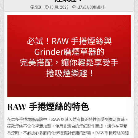
ON
SEO
1 3 月, 2025
LEAVE A COMMENT
必
試！
RAW
手
捲
煙
絲
與
GRINDER
磨
煙
草
器
的
完
美
搭
配，
讓
你
輕
鬆
享
受
手
捲
RAW 手捲煙絲的特色
吸
煙
樂
趣！
在眾多手捲煙絲品牌中，RAW以其天然有機的特性而受到廣泛青睞。
這款煙絲不含化學添加劑，使用非漂白的煙紙製作而成，讓你在享受
香煙時，不必擔心多餘的化學物質對健康的影響。RAW手捲煙絲的細