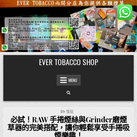
Skip
EVER TOBACCO SHOP
to
content
MENU
POSTED
雪茄
IN
必試！RAW 手捲煙絲與Grinder磨煙
草器的完美搭配，讓你輕鬆享受手捲吸
煙樂趣！