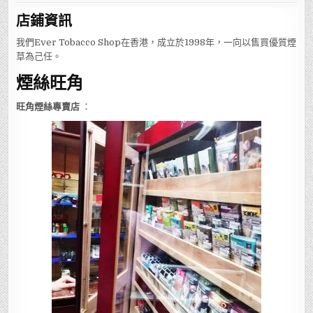
店鋪
資訊
我們Ever Tobacco Shop在香港，成立於1998年，一向以售買優質煙
草為己任。
煙絲旺角
旺角煙絲專賣店
：