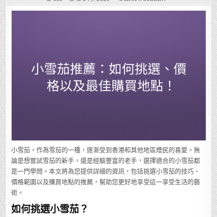
小
雪
茄
推
薦：
如
何
挑
選、
價
格
以
及
最
佳
購
買
地
點！
小雪茄，作為雪茄的一種，逐漸受到香港和其他地區煙民的喜愛。無
論是想嘗試雪茄的新手，還是經驗豐富的老手，選擇適合的小雪茄都
是一門學問。本文將為您提供詳細的資訊，包括挑選小雪茄的技巧、
價格範圍以及購買地點的推薦，幫助您更好地享受這一享受生活的藝
術。
如何挑選小雪茄？