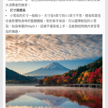
大消費者的推崇。
尺寸與煙長
小雪茄的尺寸一般較小，尺寸從4英寸到5.5英寸不等，煙長和直徑
也會影響吸食時的整體體驗。對於新手來說，可以選擇較短的小雪
茄，如高希霸的Siglo I，這樣不僅容易上手，且能夠短時間內享受雪
茄的樂趣。