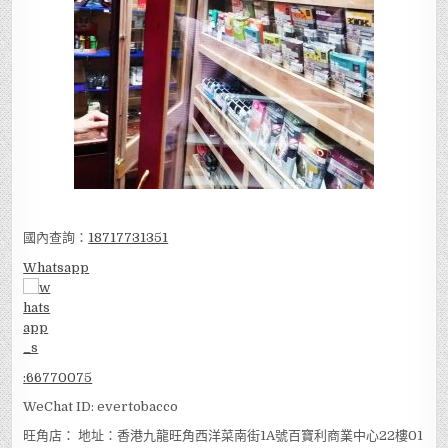
國內查詢：
18717731351
Whatsapp
:
66770075
WeChat ID: evertobacco
旺角店： 地址：香港九龍旺角西洋菜南街1A號百寶利商業中心22樓01