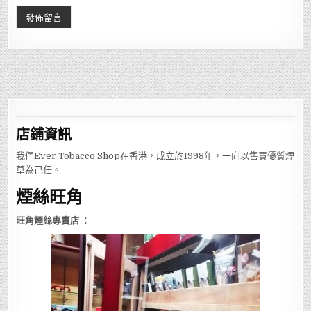
店鋪
資訊
我們Ever Tobacco Shop在香港，成立於1998年，一向以售買優質煙
草為己任。
煙絲旺角
旺角煙絲專賣店
：