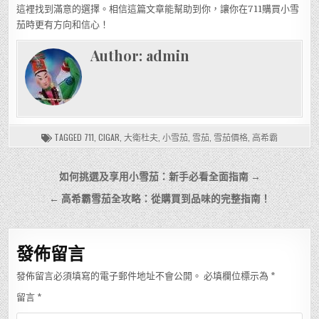
這裡找到滿意的選擇。相信這篇文章能幫助到你，讓你在711購買小雪
茄時更有方向和信心！
Author:
admin
TAGGED
711
,
CIGAR
,
大衛杜夫
,
小雪茄
,
雪茄
,
雪茄價格
,
高希霸
文
如何挑選及享用小雪茄：新手必看全面指南 →
章
← 高希霸雪茄全攻略：從購買到品味的完整指南！
導
覽
發佈留言
發佈留言必須填寫的電子郵件地址不會公開。
必填欄位標示為
*
留言
*