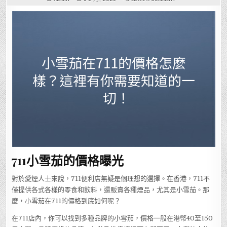
小
雪
茄
在
711
的
價
格
怎
麼
樣？
這
裡
有
你
需
要
知
道
的
一
切！
711小雪茄的價格曝光
對於愛煙人士來說，711便利店無疑是個理想的選擇。在香港，711不
僅提供各式各樣的零食和飲料，還販賣各種煙品，尤其是小雪茄。那
麼，小雪茄在711的價格到底如何呢？
在711店內，你可以找到多種品牌的小雪茄，價格一般在港幣40至150