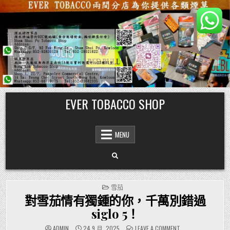
Skip
EVER TOBACCO SHOP
to
content
MENU
POSTED
雪茄
IN
對雪茄情有獨鍾的你，千萬別錯過
siglo 5！
ON
ADMIN
24 9 月, 2025
LEAVE A COMMENT