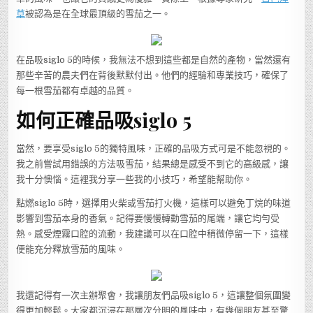
草
被認為是在全球最頂級的雪茄之一。
在品吸siglo 5的時候，我無法不想到這些都是自然的產物，當然還有
那些辛苦的農夫們在背後默默付出。他們的經驗和專業技巧，確保了
每一根雪茄都有卓越的品質。
如何正確品吸siglo 5
當然，要享受siglo 5的獨特風味，正確的品吸方式可是不能忽視的。
我之前嘗試用錯誤的方法吸雪茄，結果總是感受不到它的高級感，讓
我十分懊惱。這裡我分享一些我的小技巧，希望能幫助你。
點燃siglo 5時，選擇用火柴或雪茄打火機，這樣可以避免丁烷的味道
影響到雪茄本身的香氣。記得要慢慢轉動雪茄的尾端，讓它均勻受
熱。感受煙霧口腔的流動，我建議可以在口腔中稍微停留一下，這樣
便能充分釋放雪茄的風味。
我還記得有一次主辦聚會，我讓朋友們品吸siglo 5，這讓整個氛圍變
得更加輕鬆。大家都沉浸在那層次分明的風味中，有幾個朋友甚至驚