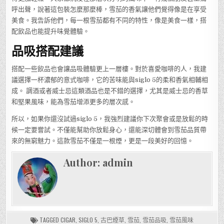
呼出聲，說著這包裝怎麼那麼棒，雪茄的香氣讓他們覺得像是在享受
美食。我告訴他們，每一根雪茄都有不同的特性，像是美食一樣，搭
配飲品也能提升味覺體驗。
品吸搭配建議
搭配一些飲品也會讓品吸體驗更上一層樓。對於喜愛咖啡的人，我建
議選擇一杯濃郁的意式咖啡，它的苦味能與siglo 5的柔和香氣相輔相
成。 調酒或者威士忌這類酒品也是不錯的選擇，尤其是威士忌的香草
和堅果風味，能為雪茄增添更多的層次感。
所以，如果你還沒試過siglo 5，我強烈建議你下次聚會或是放鬆的時
候一定要嘗試。不僅能幫助你放鬆身心，還能深切體會到雪茄品質帶
來的無窮魅力。這款雪茄不僅是一根煙，更是一段美好的回憶。
Author:
admin
TAGGED
CIGAR
,
SIGLO 5
,
古巴煙草
,
雪茄
,
雪茄品吸
,
雪茄風味