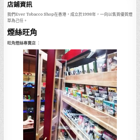
店鋪
資訊
我們Ever Tobacco Shop在香港，成立於1998年，一向以售買優質煙
草為己任。
煙絲旺角
旺角煙絲專賣店
：