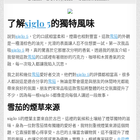
對
雪
茄
情
有
了解
siglo 5
的獨特風味
獨
鍾
的
你，
千
說到
siglo 5
，它的口感相當柔和，煙霧也相對豐富。這款
雪茄
的外觀
萬
是一種淺棕色的油光，光滑的表面讓人忍不住想要一試。第一次我品
別
錯
吸
siglo 5
時，真的驚喜於它那層次分明的香氣。透過我的朋友介紹，
過
SIGLO
我發現這款
雪茄
的口感裡有著微妙的巧克力、咖啡和木質香氣的交
5！
融，每一次吸入都讓我陷入沉思。
我之前和幾位
雪茄
愛好者交流，他們對
siglo 5
的評價都相當高，很多
人都說這是適合分享的
雪茄
，無論是聚會還是與朋友的休閒時光都能
帶來良好的氛圍。朋友們常常品吸這款雪茄將整體的社交氛圍提升了
不少，因為每一根siglo 5都像是向每個人講述一段故事。
雪茄的煙草來源
siglo 5的煙葉主要來自於古巴，這裡的氣候和土壤給了煙草獨特的滋
味。身為一位對雪茄情有獨鍾的愛好者，我特別重視煙葉來源這個問
題，它直接影響心得享受。古巴的土壤富含礦物質，這不僅提升了煙
草的風味，也讓它的質感更為優雅。實際上，根據專家研究，
古巴煙