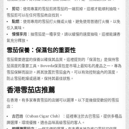
剪切
：使用專業的雪茄剪將雪茄的一端剪掉，這樣才能順利抽吸。
雪茄剪可以在任何雪茄商店找到。
點燃
：使用專用的雪茄打火機或火槍，避免使用普通打火機，以免
引入異味。
慢慢享用
：抽雪茄是一種享受，請以緩慢的速度抽吸，這樣能讓香
氣充分釋放。
雪茄保養：保濕包的重要性
雪茄需要適當的保養以確保其品質。這裡提到的「保濕包」是保持雪
茄濕度的重要工具。Boveda保濕包是市場上最知名的產品之一，專為
雪茄保鮮而設計。將其放置於雪茄盒內，可以有效控制盒內的濕度，
防止雪茄乾燥或過潮，保持其最佳狀態。
香港雪茄店推薦
在香港，有多家專賣雪茄的店鋪可以選擇。以下是幾個受歡迎的雪茄
店：
古巴坊
（Cuban Cigar Club）：這裡專注於古巴雪茄，提供多種品
牌選擇，環境優雅，適合品味高級雪茄的客人。
銅鑼灣雪茄店
：一個方便的選擇，有多種本地及進口雪茄可供選