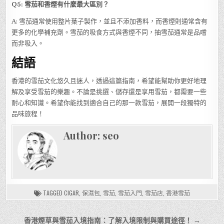
Q5: 雪茄和香煙有什麼最大區別？
A: 雪茄通常使用整片葉子製作，並且不添加香料，而香煙則通常含有
更多的化學補充劑。雪茄的吸食方式與香煙不同，抽雪茄通常是品嚐
而非吸入。
結語
香港的雪茄文化悠久且迷人，透過這篇指南，希望能幫助你更好地理
解及享受雪茄的樂趣。不論是挑選、儲存還是享用雪茄，都需要一些
耐心和知識。希望你能找到適合自己的那一款雪茄，展開一段獨特的
品味旅程！
Author:
seo
TAGGED
CIGAR
,
保濕包
,
雪茄
,
雪茄入門
,
雪茄店
,
香港雪茄
文
香港煙草與雪茄入境指南：了解入境限制與購買途徑！ →