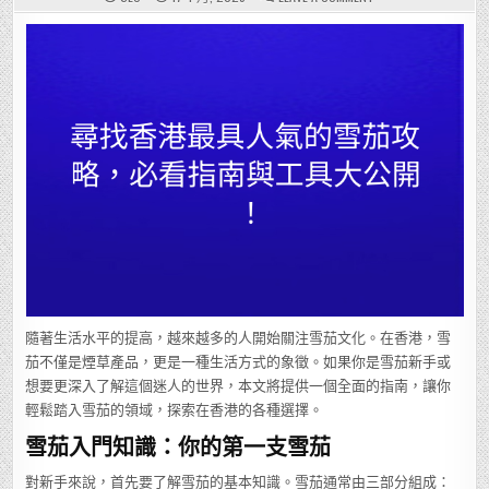
尋
找
香
港
最
具
人
氣
的
雪
茄
攻
略，
必
看
指
南
與
工
具
大
公
開！
隨著生活水平的提高，越來越多的人開始關注雪茄文化。在香港，雪
茄不僅是煙草產品，更是一種生活方式的象徵。如果你是雪茄新手或
想要更深入了解這個迷人的世界，本文將提供一個全面的指南，讓你
輕鬆踏入雪茄的領域，探索在香港的各種選擇。
雪茄入門知識：你的第一支雪茄
對新手來說，首先要了解雪茄的基本知識。雪茄通常由三部分組成：