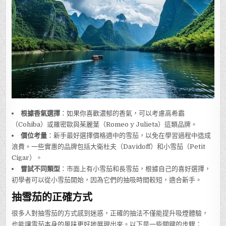
根據香氣選擇
：如果你喜歡濃郁的香氣，可以考慮高希霸
（Cohiba）或羅密歐與茱麗葉（Romeo y Julieta）這類品牌。
價位考量
：新手最好選擇價格適中的雪茄，以免在學習過程中造成
浪費。一些實惠的品牌包括大衛杜夫（Davidoff）和小雪茄（Petit
Cigar）。
嘗試不同類型
：市面上有小雪茄和長雪茄，根據自己的喜好選擇，
初學者可以從小雪茄開始，因為它們的抽吸時間較短，適合新手。
抽雪茄的正確方式
很多人對抽雪茄的方式感到迷惑，正確的抽法不僅能提升吸煙體驗，
也能讓雪茄本身的風味更好地展現出來。以下是一些關鍵的步驟：