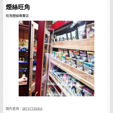
煙絲旺角
旺角煙絲專賣店
：
國內查詢：
18717731351