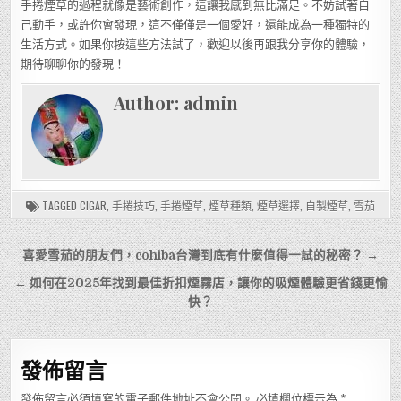
手捲煙草的過程就像是藝術創作，這讓我感到無比滿足。不妨試著自
己動手，或許你會發現，這不僅僅是一個愛好，還能成為一種獨特的
生活方式。如果你按這些方法試了，歡迎以後再跟我分享你的體驗，
期待聊聊你的發現！
Author:
admin
TAGGED
CIGAR
,
手捲技巧
,
手捲煙草
,
煙草種類
,
煙草選擇
,
自製煙草
,
雪茄
文
喜愛雪茄的朋友們，cohiba台灣到底有什麼值得一試的秘密？ →
章
← 如何在2025年找到最佳折扣煙霧店，讓你的吸煙體驗更省錢更愉
導
快？
覽
發佈留言
發佈留言必須填寫的電子郵件地址不會公開。
必填欄位標示為
*