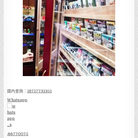
國內查詢：
18717731351
Whatsapp
:
66770075