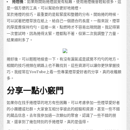
捲煙機
：如果剛開始捲煙感覺有點難，使用捲煙機會輕鬆很多，這
是一個方便的工具，可以幫助你更好地捲煙。
至於捲煙的技巧，最重要的是鬆緊度和整體的分布。開始捲的時候，
可以試著把煙草放在紙上，給自己一個適合的長度。一般來說，煙草
的厚度應保持均勻，這樣一來，點燃時才不容易出現問題。我記得第
一次嘗試時，因為捲得太緊，煙都點不著，但第二次我調整了力量，
結果順利多了。
捲好後，可以輕輕地檢查一下，有沒有漏氣或是感覺不均勻的地方。
相關的技巧視頻在網路上也不難找到，這些資源可以讓你更快掌握技
巧。我經常在YouTube上看一些專業煙草愛好者的分享，真的收穫頗
多。
分享一點小竅門
如果你在找手捲煙草的地方有些困難，可以考慮參加一些煙草愛好者
的小團體或社群。大家會互相分享彼此的經驗和資源，甚至一些不錯
的藏品信息。去年我參加過一次類似的聚會，認識了一些不錯的朋
友，還拿到了幾包特別的手捲煙草，真的是值得。