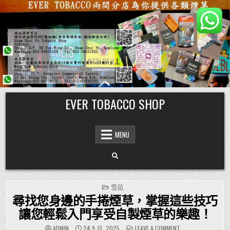
Skip
EVER TOBACCO SHOP
to
content
MENU
POSTED
雪茄
IN
尋找您身邊的手捲煙草，掌握這些技巧
讓您輕鬆入門享受自製煙草的樂趣！
ON
ADMIN
24 9 月, 2025
LEAVE A COMMENT