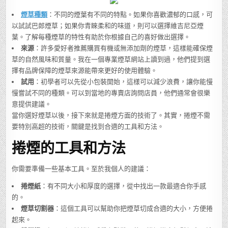
煙草種類
：不同的煙葉有不同的特點。如果你喜歡濃郁的口感，可
以試試巴郎煙草；如果你青睞柔和的味道，則可以選擇維吉尼亞煙
葉。了解每種煙草的特性有助於你根據自己的喜好做出選擇。
來源
：許多愛好者推薦購買有機或無添加劑的煙草，這樣能確保煙
草的自然風味和質量。我在一個專業煙草網站上讀到過，他們提到選
擇有品牌保障的煙草來源能帶來更好的使用體驗。
試用
：初學者可以先從小包裝開始，這樣可以減少浪費，讓你能慢
慢嘗試不同的種類。可以到當地的專賣店詢問店員，他們通常會很樂
意提供建議。
當你選好煙草以後，接下來就是捲煙方面的技術了。其實，捲煙不需
要特別高超的技術，關鍵是找到合適的工具和方法。
捲煙的工具和方法
你需要準備一些基本工具。至於我個人的建議：
捲煙紙
：有不同大小和厚度的選擇，從中找出一款最適合你手感
的。
煙草切割器
：這個工具可以幫助你把煙草切成合適的大小，方便捲
起來。