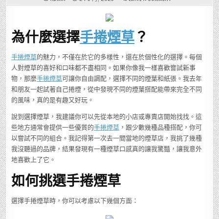
尋
找
您
身
邊
為什麼選擇
手捲煙草
？
的
手
捲
煙
草，
手捲煙草
的魅力，不僅在於它的多樣性，還在於個性化的選擇。每個
掌
人對煙草的喜好和口味都不盡相同。如果你像我一樣喜歡嘗試新事
握
這
物，那麼
手捲煙草
可讓你自由調配，選擇不同的煙葉和紙張。我去年
些
技
和朋友一起試著自己捲煙，從中發現不同的煙葉搭配能帶來完全不同
巧
讓
的風味，真的是有趣又好玩。
您
輕
鬆
說到選擇煙草，我建議你可以先從本地的小店或專賣店開始找找。這
入
門
些地方通常會提供一些優質的
手捲煙草
，跟少數幾種品種搭配，你可
享
以嘗試不同的組合。我記得第一次去一間當地的煙草店，我挑了幾種
受
自
我沒聽過的品牌，結果發現有一種煙草口感真的讓我驚豔，讓我意外
製
煙
地喜歡上了它。
草
的
樂
如何挑選手捲煙草
趣！
選擇手捲煙草時，你可以考慮以下幾個方面：