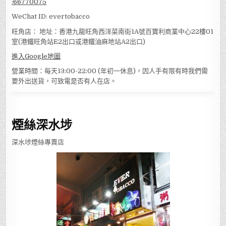
:
66770075
WeChat ID: evertobacco
旺角店： 地址：香港九龍旺角西洋菜南街1A號百寶利商業中心22樓01
室(港鐵旺角站E2出口或港鐵油麻地站A2出口)
進入Google地圖
營業時間：每天13:00-22:00 (年初一休息)，因人手有限有時我們需
要外出送貨，可致電是否有人在店。
煙絲深水埗
深水埗煙絲專賣店