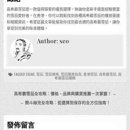
高希霸雪茄是一款值得探索的優質選擇，無論你是新手還是經驗豐富
的雪茄愛好者。在香港，你可以輕鬆找到各種高希霸雪茄的購買渠道
和相關資訊。希望這篇文章能幫助你找到最合適的高希霸雪茄，讓你
享受到完美的吸食體驗。
Author:
seo
TAGGED
CIGAR
,
雪茄
,
雪茄價格
,
雪茄購買指南
,
香港雪茄
,
高希霸雪茄
,
高
希霸雪茄種類
文
高希霸雪茄全攻略：價格、品牌與購買推薦一次掌握！ →
章
← 煙斗絲完全攻略：從選擇到保存的全方位指南！
導
覽
發佈留言