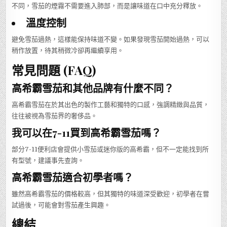
不同，雪茄的煙霧不需要進入肺部，而是讓味道在口中充分釋放。
溫度控制
避免雪茄過熱，這樣能保持味道不變。如果發現雪茄開始過熱，可以
稍作放置，待其稍微冷卻再繼續享用。
常見問題 (FAQ)
高希霸雪茄和其他品牌有什麼不同？
高希霸雪茄在於其出色的製作工藝和獨特的口感，強調精緻與品質，
往往被視為雪茄界的奢侈品。
我可以在7-11買到高希霸雪茄嗎？
部分7-11便利店會提供小雪茄或迷你版的高希霸，但不一定能找到所
有型號，建議事先查詢。
高希霸雪茄適合初學者嗎？
雖然高希霸雪茄的價格較高，但其獨特的味道深受歡迎，初學者在嘗
試過後，可能會對雪茄產生興趣。
總結