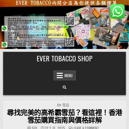
Skip
EVER TOBACCO SHOP
to
content
MENU
POSTED
雪茄
IN
尋找完美的高希霸雪茄？看這裡！香港
雪茄購買指南與價格詳解
ON
SEO
12 2 月, 2025
LEAVE A COMMENT