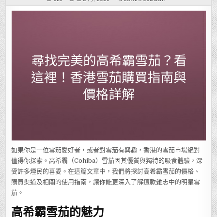
尋
找
完
美
的
高
希
霸
雪
茄？
看
這
裡！
香
港
雪
茄
購
買
指
南
與
價
格
詳
解
如果你是一位雪茄愛好者，或者對雪茄有興趣，香港的雪茄市場絕對
值得你探索。高希霸（Cohiba）雪茄因其優質與獨特的吸食體驗，深
受許多煙民的喜愛。在這篇文章中，我們將探討高希霸雪茄的價格、
購買渠道及相關的使用指南，讓你能更深入了解這款雜志中的明星雪
茄。
高希霸雪茄的魅力