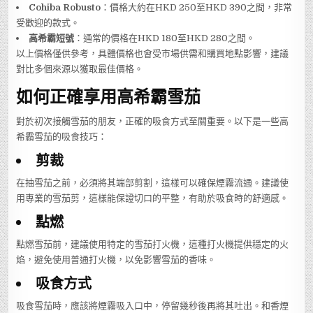
Cohiba Robusto
：價格大約在HKD 250至HKD 390之間，非常
受歡迎的款式。
高希霸短號
：通常的價格在HKD 180至HKD 280之間。
以上價格僅供參考，具體價格也會受市場供需和購買地點影響，建議
對比多個來源以獲取最佳價格。
如何正確享用高希霸雪茄
對於初次接觸雪茄的朋友，正確的吸食方式至關重要。以下是一些高
希霸雪茄的吸食技巧：
剪裁
在抽雪茄之前，必須將其端部剪割，這樣可以確保煙霧流通。建議使
用專業的雪茄剪，這樣能保證切口的平整，有助於吸食時的舒適感。
點燃
點燃雪茄前，建議使用特定的雪茄打火機，這種打火機提供穩定的火
焰，避免使用普通打火機，以免影響雪茄的香味。
吸食方式
吸食雪茄時，應該將煙霧吸入口中，停留幾秒後再將其吐出。和香煙