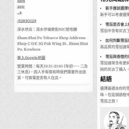
新手應該選擇
新手可以考慮選擇小
:
92830129
雪茄是否會上
深水埗店：深水埗福榮街92C號地舖
雪茄中含有尼古
Sham Shui Po Tobacco Shop Address:
如何判斷雪茄
Shop C G/F, 92 Fuk Wing St., Sham Shui
高品質的雪茄通
Po, Kowloon
雪茄與香煙的
進入Google地圖
雪茄通常含有更
營業時間：每天13:15-21:45 (年初一、二及
純的尼古丁攝入
三休息)，因人手有限有時我們需要外出送
結語
貨，可致電是否有人在店。
選擇最適合你的
味。在這個過程
雪茄之旅！