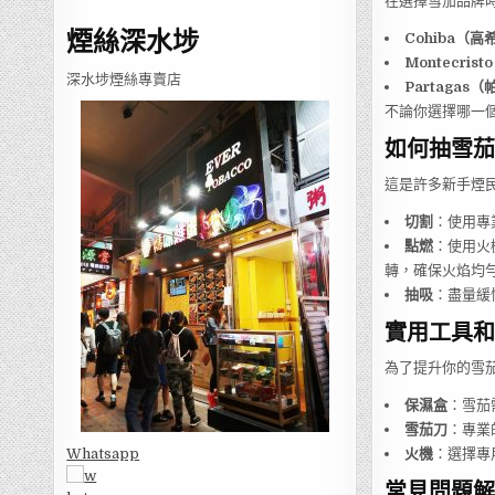
在選擇雪茄品牌
煙絲深水埗
Cohiba（高
Montecri
深水埗煙絲專賣店
Partagas
不論你選擇哪一
如何抽雪茄
這是許多新手煙
切割
：使用專
點燃
：使用火
轉，確保火焰均
抽吸
：盡量緩
實用工具和
為了提升你的雪
保濕盒
：雪茄
雪茄刀
：專業
火機
：選擇專
Whatsapp
常見問題解