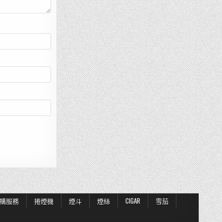
購服務
捲煙機
煙斗
煙絲
CIGAR
雪茄