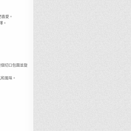
們喜愛。
擇。
整個切口包圍並旋
氣和風味。
。