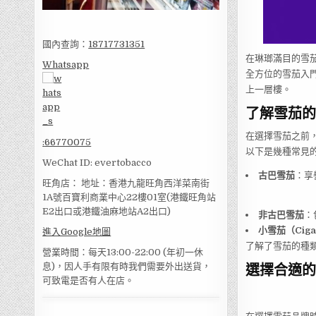
國內查詢：
18717731351
在琳瑯滿目的雪
Whatsapp
全方位的雪茄入
上一層樓。
了解雪茄的
在選擇雪茄之前
:
66770075
以下是幾種常見
WeChat ID: evertobacco
古巴雪茄
：享
旺角店： 地址：香港九龍旺角西洋菜南街
1A號百寶利商業中心22樓01室(港鐵旺角站
E2出口或港鐵油麻地站A2出口)
非古巴雪茄
：
小雪茄（Cigar
進入Google地圖
了解了雪茄的種
營業時間：每天13:00-22:00 (年初一休
選擇合適的
息)，因人手有限有時我們需要外出送貨，
可致電是否有人在店。