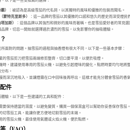
時，以下是一些受推薦的選擇：
希霸）
：被認為是高級雪茄的代名詞，以其獨特的風味和優雅的包裝而聞名。
sto（蒙特克里斯多）
：這一品牌的雪茄以其優雅的口感和悠久的歷史而深受煙民
（帕塔加斯）
：這個品牌以其強烈和微妙的風味而著稱，也是雪茄愛好者的常見選
個品牌，切忌一開始就選擇過於濃烈的雪茄，以免影響你的抽吸體驗。
？
民所面對的問題。抽雪茄的過程與抽香煙有很大不同，以下是一些基本步驟：
業的雪茄剪刀把雪茄兩端修剪整齊，切口要平滑，以便於吸煙。
機時，建議使用專用的雪茄火機，以避免引起煙味的變化。點燃時要均勻地將
勻分布。
慢而深沉地吸入，並讓煙霧在口中回味後再呼出，這樣才能充分體會雪茄的香
配件
茄體驗，以下是一些建議的工具和配件：
需要保持適當的濕度，以避免變質。購買一個保濕盒可以幫助你妥善保存雪茄
的切雪茄工具，能讓你更方便地切割雪茄的末端。
用的雪茄火機，最佳使用氣體或火焰火機，便於點燃。
答（FAQ）