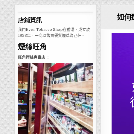
如何
店鋪
資訊
我們Ever Tobacco Shop在香港，成立於
1998年，一向以售買優質煙草為己任。
煙絲旺角
旺角煙絲專賣店
：