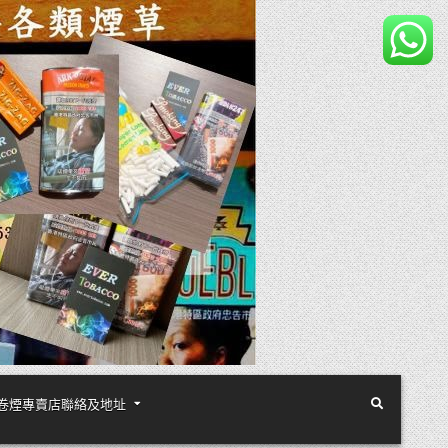
煙絲手卷煙專賣店聯絡及地址