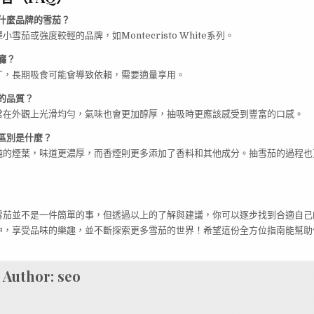
什麼品牌的雪茄？
雪茄或強度較輕的品牌，如Montecristo White系列。
癮？
丁，長期吸食可能會導致依賴，需要適量享用。
的品質？
常在外觀上光滑均勻，氣味也會更加醇厚，抽吸時更應該感受到豐富的口感。
區別是什麼？
純的煙葉，味道更濃厚，而香煙則更多添加了香料和其他成分。抽雪茄的過程也
。
雪茄並不是一件簡單的事，但透過以上的了解與建議，你可以逐步找到合適自己
中，享受品味的樂趣，並不斷探索更多雪茄的世界！希望這份全方位指南能幫助
Author:
seo