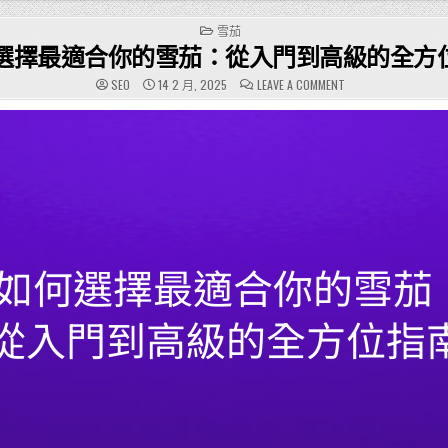
POSTED
雪茄
IN
選擇最適合你的雪茄：從入門到高級的全方
ON
SEO
14 2 月, 2025
LEAVE A COMMENT
如
何
選
擇
最
適
合
你
的
雪
茄：
從
入
門
到
高
級
的
全
方
位
指
南