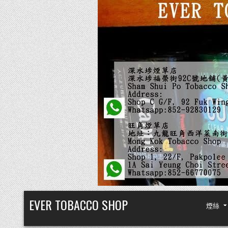
Skip
EVER TOBACCO SHOP
煙絲
to
content