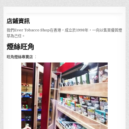
店鋪
資訊
我們Ever Tobacco Shop在香港，成立於1998年，一向以售買優質煙
草為己任。
煙絲旺角
旺角煙絲專賣店
：