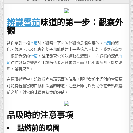
如
何
辨
識
雪
辨識雪茄
味道的第一步：觀察外
茄
的
獨
觀
特
風
味，
讓
當你拿到一根
雪茄
時，觀察一下它的外觀也是很重要的。
雪茄
的顏
你
每
色、紋理，以及包裹的葉子都能傳達出一些信息。比如，我之前拿到
一
口
一根顏色深的
雪茄
，結果發現它的味道較為濃烈，一向這樣的深色
雪
都
茄
往往會有更豐富的土壤味或者木質香氣。而淺色的雪茄則可能更清
充
滿
新，帶著果香。
驚
喜？
在這個過程中，記得檢查雪茄表面的油脂，那些看起來光滑的雪茄更
可能有著豐富的口感和深層的味道。這些細節可以幫助你在未點燃雪
茄之前，對它的味道有初步的評估。
品吸時的注意事項
點燃前的嗅聞