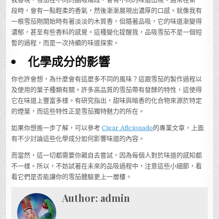
段時，會有一點輕柔的香氣，然後漸漸展現出濃厚的口感。就像我有
一根雪茄剛開始時有著淡淡的木質香，但隨著品吸，它的味道漸變得
濃郁，甚至有些香料的感覺。這種變化提醒我，品吸雪茄不是一個短
暫的過程，而是一次持續的味道探索。
化學成分的影響
你也許會想，為什麼會有這麼多不同的風味？這跟雪茄的製作過程以
及使用的葉子種類有關。許多高品質的雪茄帶有發酵的特性，這使得
它在味道上豐富多樣。有研究指出，甜味與暗香的化合物來源於特定
的煙葉，而這些特性正是雪茄獨特魅力的所在。
如果你想進一步了解，可以參考
Cigar Aficionado
的專業文章，上面
有不少討論這些化學成分如何影響味道的內容。
而當然，這一切都需要你親自去嘗試，因為每個人對於味道的感知都
不一樣。所以，不妨試著在未來的品吸過程中，注意這些小細節，看
看它們是否能讓你的雪茄體驗更上一層樓。
Author:
admin