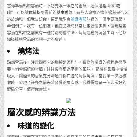
當你準備點燃雪茄時，不妨先嗅一嗅它的香氣。這個過程叫做“乾
嗅”，可以讓你捕捉到雪茄的基本香氣。有些人會擔心這個過程是否太
過於幼稚，但我告訴你，這是我學會
辨識雪茄
味道的一個重要環節。
舉個例子，我有一位朋友，他在品吸時非常注重這個步驟，發現某些
雪茄在點燃之前就有一種特別的香甜味，每每這種情況發生時，他都
知道這根雪茄的表現一定不會差。
燒烤法
點燃雪茄後，注意觀察它的燃燒是否均勻。這對於辨識的過程也很重
要。均勻燃燒的雪茄，往往帶有更為平衡的風味。 記得在品吸中慢慢
吸入，讓煙草的香氣充分滲透到你口腔的每個角落。當我第一次這樣
做時，發現了許多之前未曾發覺的層次感。我覺得這是一個非常好的
體驗分享，值得你嘗試。
層次感的辨識方法
味道的變化
我發現，雪茄在不同的品吸階段，會有不同的味道出現。通常在第一