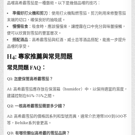
品嚐高希霸雪茄是一種藝術。以下是幾個品嚐的技巧：
準備好打火機和剪刀
：使用打火機點燃雪茄，剪刀則用來修整雪茄
末端的切口，確保良好的抽吸感。
慢慢吸食
：吸食時，應該慢慢來，讓煙霧在口中充分與味蕾接觸，
便可以欣賞到雪茄的豐富層次。
搭配酒品
：高希霸雪茄與紅酒、威士忌等酒品搭配，能進一步提升
品嚐的享受。
H4: 專家推薦與常見問題
常見問題 FAQ：
Q1: 怎麼保管高希霸雪茄？
A1: 高希霸雪茄應存放在保濕箱（humidor）中，以保持適當的濕度，
建議控制在65%-75%之間。
Q2: 一根高希霸雪茄需要多少錢？
A2: 高希霸雪茄的價格因系列和型號而異，通常介於港幣100到500不
等，Behike系列會更高。
Q3: 有哪些類似高希霸的雪茄品牌？