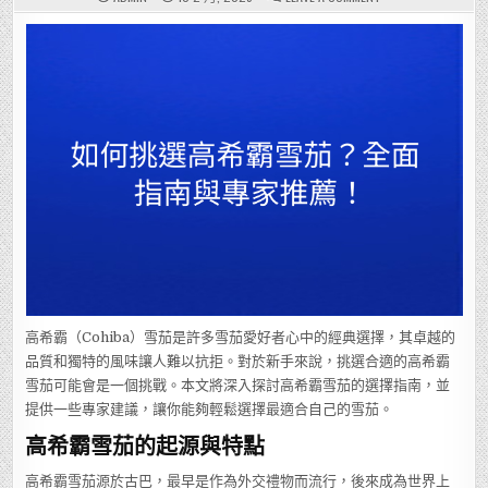
如
何
挑
選
高
希
霸
雪
茄？
全
面
指
南
與
專
家
推
薦！
高希霸（Cohiba）雪茄是許多雪茄愛好者心中的經典選擇，其卓越的
品質和獨特的風味讓人難以抗拒。對於新手來說，挑選合適的高希霸
雪茄可能會是一個挑戰。本文將深入探討高希霸雪茄的選擇指南，並
提供一些專家建議，讓你能夠輕鬆選擇最適合自己的雪茄。
高希霸雪茄的起源與特點
高希霸雪茄源於古巴，最早是作為外交禮物而流行，後來成為世界上