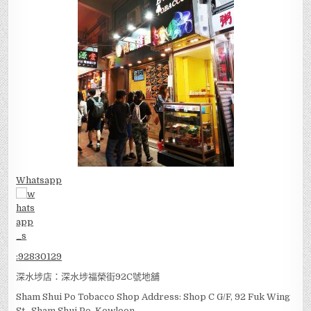
Whatsapp
:
92830129
深水埗店：深水埗福榮街92C號地舖
Sham Shui Po Tobacco Shop Address: Shop C G/F, 92 Fuk Wing
St., Sham Shui Po, Kowloon