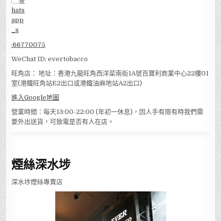
:
66770075
WeChat ID: evertobacco
旺角店： 地址：香港九龍旺角西洋菜南街1A號百寶利商業中心22樓01
室(港鐵旺角站E2出口或港鐵油麻地站A2出口)
進入Google地圖
營業時間：每天13:00-22:00 (年初一休息)，因人手有限有時我們需
要外出送貨，可致電是否有人在店。
煙絲深水埗
深水埗煙絲專賣店