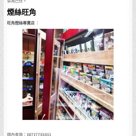
草為己任。
煙絲旺角
旺角煙絲專賣店
：
國內查詢：
18717731351