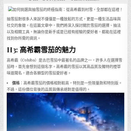
如
何
挑
選
與
抽雪茄對很多人來說不僅僅是一種放鬆的方式，更是一種生活品味與
抽
雪
社交的象徵。在這篇文章中，我們將深入探討關於雪茄的選擇、抽法
茄
的
以及相關工具，無論你是新手或是已經有經驗的愛好者，都能在這裡
終
極
找到你所需的資訊。
指
南：
H3: 高希霸雪茄的魅力
從
高
希
霸
高希霸（Cohiba）是古巴雪茄中最著名的品牌之一，許多人在選擇雪
到
村
茄時，首先會想到這個名字。高希霸的雪茄以其高品質及獨特的煙草
雪，
全
味道聞名，適合各類型的雪茄愛好者。
部
都
在
價格
：高希霸雪茄的價格相對較高，特別是一些限量款和特別版。
這
不過，這份價位背後的品質與傳承絕對是值得的。
裡！