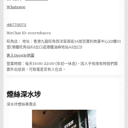
Whatsapp
:
66770075
WeChat ID: evertobacco
旺角店： 地址：香港九龍旺角西洋菜南街1A號百寶利商業中心22樓01
室(港鐵旺角站E2出口或港鐵油麻地站A2出口)
進入Google地圖
營業時間：每天13:00-22:00 (年初一休息)，因人手有限有時我們需
要外出送貨，可致電是否有人在店。
煙絲深水埗
深水埗煙絲專賣店