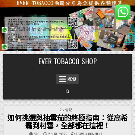
Skip
EVER TOBACCO SHOP
to
content
MENU
POSTED
雪茄
IN
如何挑選與抽雪茄的終極指南：從高希
霸到村雪，全部都在這裡！
ON
SEO
2 3 月, 2025
LEAVE A COMMENT