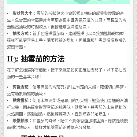
形狀與大小
：雪茄的形狀與大小會影響其抽吸的感受與煙霧的產
生。魚雷型的雪茄通常有著更為集中且香氣四溢的口感，而長型的雪
茄雖然抽吸的時間較長，但卻能增強味道層次。
抽吸方式
：新手在選擇雪茄時，建議選擇可以直接抽進肺的類型，
這樣可能更容易上手。隨著經驗的增加，再挑戰那些需要慢慢品嚐的
濃烈雪茄。
H3: 抽雪茄的方法
在了解怎樣選擇雪茄後，接下來就是如何正確抽雪茄了。以下是抽雪
茄的一些基本步驟：
剪裁雪茄
：使用專業的雪茄剪刀削去雪茄的末端，確保切口整齊，
這有助於順暢的抽吸。
點燃雪茄
：使用木棒火柴或是專用的打火機，避免使用普通的汽油
打火機，因為這會影響雪茄的純香味。點燃時，將雪茄的末端晃動於
火焰周圍，逐漸加熱，然後輕輕吸入，直到煙霧開始產生。
緩慢抽吸
：抽雪茄的時候，記住不要像香煙那樣猛抽。應該是緩慢
而穩定地吸入，這樣才能讓雪茄的香氣充分發揮。